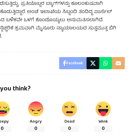
ುತ್ತಿದ್ದು, ಪ್ರತಿಯೊಬ್ಬರ ಬ್ಯಾಗ್‌ಗಳನ್ನು ಕೂಲಂಕುಷವಾಗಿ
ೊಡುತ್ತಿದ್ದಾರೆ. ಅಂಚೆ ಇಲಾಖೆಯ ಸಿಬ್ಬಂದಿ ತಂದಿದ್ದ ಪಾರ್ಸೆಲ್
ಿದ ಬಳಿಕವೇ ಒಳಗೆ ಕೊಂಡೊಯ್ಯಲು ಅನುಮತಿಸಲಾಗಿದೆ.
ಚರಿಕೆ ಕ್ರಮವಾಗಿ ಮೈಸೂರು ನ್ಯಾಯಾಲಯದ ಸುತ್ತಮುತ್ತ ಬಿಗಿ
.
Facebook
you think?
eepy
Angry
Dead
Wink
0
0
0
0