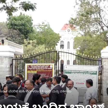
ಂಬ್ ಬೆದರಿಕೆ ಹುಸಿ: ನಿರಾಳರಾದ ಸಿಬ್ಬಂದಿ ಮತ್ತು ವಕೀಲರು