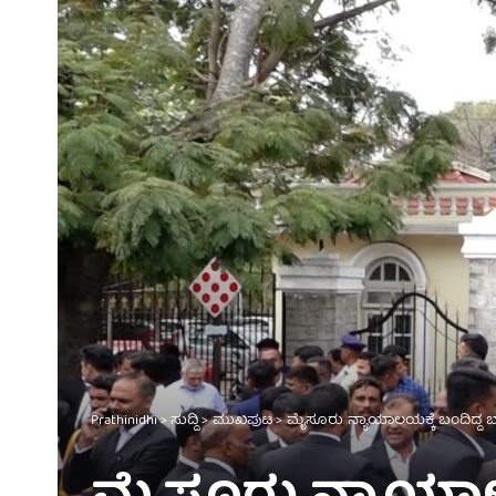
Prathinidhi
>
ಸುದ್ದಿ
>
ಮುಖಪುಟ
>
ಮೈಸೂರು ನ್ಯಾಯಾಲಯಕ್ಕೆ ಬಂದಿದ್ದ ಬಾ