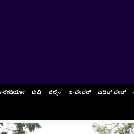
e-ರೇಡಿಯೋ
ಟಿ ವಿ
ಜಿಲ್ಲೆ
ಇ-ಪೇಪರ್
ಎಡಿಟ್‌ ಪೇಜ್‌