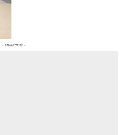
- ಜಾಹೀರಾತು -