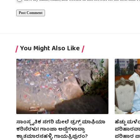
You Might Also Like
ಸಾಂಸ್ಕೃತಿಕ ನಗರಿ ಮೇಲೆ ಡ್ರಗ್ಸ್ ಮಾಫಿಯಾ
ಹೆಚ್ಚು ಮಳೆ
ಕರಿನೆರಳು! ಗಾಂಜಾ ಅಡ್ಡೆಗಳಾದ್ವಾ
ಪರಿಹಾರವಾ
ಕ್ಯಾತಮಾರನಹಳ್ಳಿ, ಗಾಯತ್ರಿಪುರಂ?
ಪರಿಹಾರ ಪ