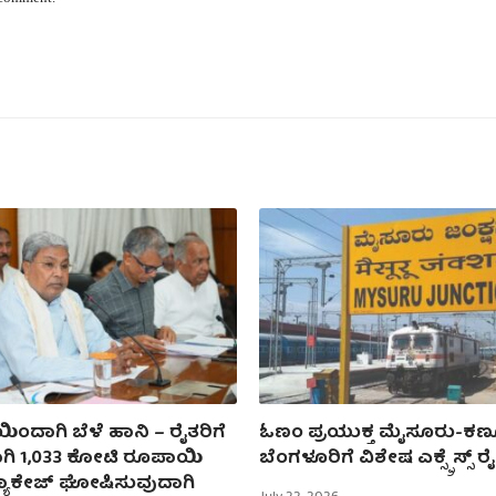
ಯಿಂದಾಗಿ ಬೆಳೆ ಹಾನಿ – ರೈತರಿಗೆ
ಓಣಂ ಪ್ರಯುಕ್ತ ಮೈಸೂರು-ಕಣ್
ಗಿ 1,033 ಕೋಟಿ ರೂಪಾಯಿ
ಬೆಂಗಳೂರಿಗೆ ವಿಶೇಷ ಎಕ್ಸ್ಪ್ರೆಸ್ಸ್ ರೈ
್ಯಾಕೇಜ್ ಘೋಷಿಸುವುದಾಗಿ