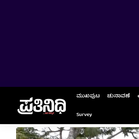
ಮುಖಪುಟ
ಚುನಾವಣೆ
Survey