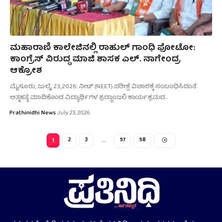
ಮಹಾರಾಣಿ ಕಾಲೇಜಿನಲ್ಲಿ ರಾಹುಲ್ ಗಾಂಧಿ ಫೋಟೋ:
ಕಾಂಗ್ರೆಸ್ ವಿರುದ್ಧ ಮಾಜಿ ಶಾಸಕ ಎಲ್. ನಾಗೇಂದ್ರ
ಆಕ್ರೋಶ
ಮೈಸೂರು, ಜುಲೈ.23,2026: ನೀಟ್ (NEET) ಪರೀಕ್ಷೆ ವಿಚಾರಕ್ಕೆ ಸಂಬಂಧಿಸಿದಂತೆ
ಆತ್ಮಹತ್ಯೆ ಮಾಡಿಕೊಂಡ ವಿದ್ಯಾರ್ಥಿಗಳ ಶ್ರದ್ಧಾಂಜಲಿ ಕಾರ್ಯಕ್ರಮದ…
Prathinidhi News
July 23, 2026
2
3
57
58
1
…