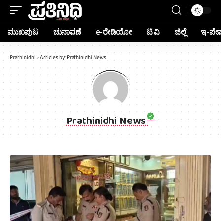
ಮುಖಪುಟ
ಚುನಾವಣೆ
e-ರೇಡಿಯೋ
ಟಿ ವಿ
ಜಿಲ್ಲೆ
ಇ-ಪೇ
Prathinidhi
>
Articles by: Prathinidhi News
Prathinidhi News