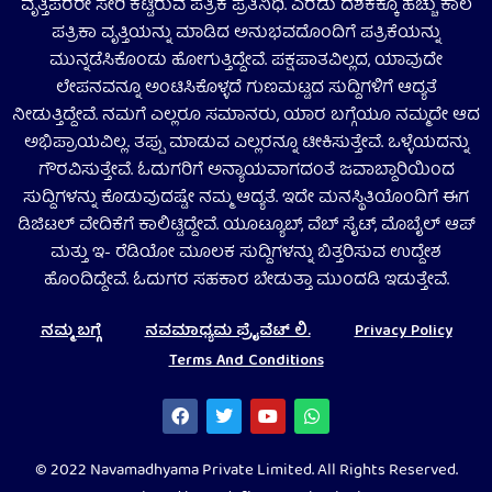
ವೃತ್ತಿಪರರೇ ಸೇರಿ ಕಟ್ಟಿರುವ ಪತ್ರಿಕೆ ಪ್ರತಿನಿಧಿ. ಎರಡು ದಶಕಕ್ಕೂ ಹೆಚ್ಚು ಕಾಲ
ಪತ್ರಿಕಾ ವೃತ್ತಿಯನ್ನು ಮಾಡಿದ ಅನುಭವದೊಂದಿಗೆ ಪತ್ರಿಕೆಯನ್ನು
ಮುನ್ನಡೆಸಿಕೊಂಡು ಹೋಗುತ್ತಿದ್ದೇವೆ. ಪಕ್ಷಪಾತವಿಲ್ಲದ, ಯಾವುದೇ
ಲೇಪನವನ್ನೂ ಅಂಟಿಸಿಕೊಳ್ಳದೆ ಗುಣಮಟ್ಟದ ಸುದ್ದಿಗಳಿಗೆ ಆದ್ಯತೆ
ನೀಡುತ್ತಿದ್ದೇವೆ. ನಮಗೆ ಎಲ್ಲರೂ ಸಮಾನರು, ಯಾರ ಬಗ್ಗೆಯೂ ನಮ್ಮದೇ ಆದ
ಅಭಿಪ್ರಾಯವಿಲ್ಲ. ತಪ್ಪು ಮಾಡುವ ಎಲ್ಲರನ್ನೂ ಟೀಕಿಸುತ್ತೇವೆ. ಒಳ್ಳೆಯದನ್ನು
ಗೌರವಿಸುತ್ತೇವೆ. ಓದುಗರಿಗೆ ಅನ್ಯಾಯವಾಗದಂತೆ ಜವಾಬ್ದಾರಿಯಿಂದ
ಸುದ್ದಿಗಳನ್ನು ಕೊಡುವುದಷ್ಟೇ ನಮ್ಮ ಆದ್ಯತೆ. ಇದೇ ಮನಸ್ಥಿತಿಯೊಂದಿಗೆ ಈಗ
ಡಿಜಿಟಲ್‌ ವೇದಿಕೆಗೆ ಕಾಲಿಟ್ಟಿದ್ದೇವೆ. ಯೂಟ್ಯೂಬ್‌, ವೆಬ್ ಸೈಟ್‌, ಮೊಬೈಲ್‌ ಆಪ್‌
ಮತ್ತು ಇ- ರೆಡಿಯೋ ಮೂಲಕ ಸುದ್ದಿಗಳನ್ನು ಬಿತ್ತರಿಸುವ ಉದ್ದೇಶ
ಹೊಂದಿದ್ದೇವೆ. ಓದುಗರ ಸಹಕಾರ ಬೇಡುತ್ತಾ ಮುಂದಡಿ ಇಡುತ್ತೇವೆ.
ನಮ್ಮ ಬಗ್ಗೆ
ನವಮಾಧ್ಯಮ ಪ್ರೈವೆಟ್‌ ಲಿ.
Privacy Policy
Terms And Conditions
© 2022 Navamadhyama Private Limited. All Rights Reserved.