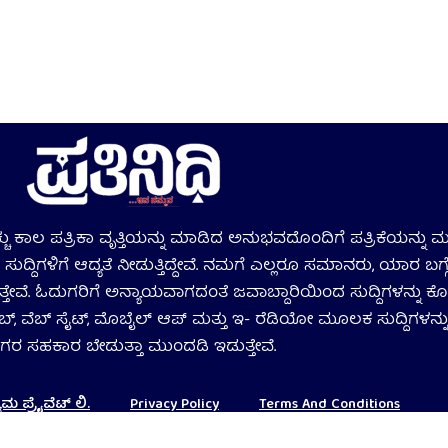
ಹೆಚ್ಚು ಕಾಲ ಪತ್ರಿಕಾ ವೃತ್ತಿಯನ್ನು ಮಾಡಿದ ಅನುಭವದೊಂದಿಗೆ ಪತ್ರಿಕೆಯನ್ನು ಮು
ುದ್ದಿಗಳಿಗೆ ಆದ್ಯತೆ ನೀಡುತ್ತಿದ್ದೇವೆ. ನಮಗೆ ಎಲ್ಲರೂ ಸಮಾನರು, ಯಾರ ಬ
ಸುತ್ತೇವೆ. ಓದುಗರಿಗೆ ಅನ್ಯಾಯವಾಗದಂತೆ ಜವಾಬ್ದಾರಿಯಿಂದ ಸುದ್ದಿಗಳನ್ನು ಕೊ
ಬ್‌, ವೆಬ್ ಸೈಟ್‌, ಮೊಬೈಲ್‌ ಆಪ್‌ ಮತ್ತು ಇ- ರೆಡಿಯೋ ಮೂಲಕ ಸುದ್ದಿಗಳನ್ನು
ಗರ ಸಹಕಾರ ಬೇಡುತ್ತಾ ಮುಂದಡಿ ಇಡುತ್ತೇವೆ.
 ಪ್ರೈವೆಟ್‌ ಲಿ.
Privacy Policy
Terms And Conditions