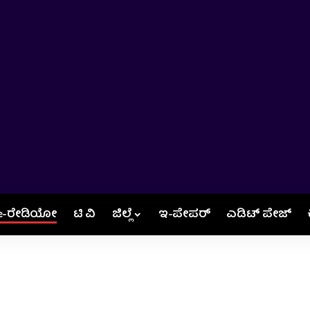
e-ರೇಡಿಯೋ
ಟಿ ವಿ
ಜಿಲ್ಲೆ
ಇ-ಪೇಪರ್
ಎಡಿಟ್‌ ಪೇಜ್‌