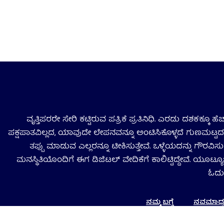
ವೃತ್ತಿಪರರೇ ಸೇರಿ ಕಟ್ಟಿರುವ ಪತ್ರಿಕೆ ಪ್ರತಿನಿಧಿ. ಎರಡು ದಶಕಕ್ಕೂ 
ಪಕ್ಷಪಾತವಿಲ್ಲದ, ಯಾವುದೇ ಲೇಪನವನ್ನೂ ಅಂಟಿಸಿಕೊಳ್ಳದೆ ಗುಣಮಟ್ಟದ ಸ
ತಪ್ಪು ಮಾಡುವ ಎಲ್ಲರನ್ನೂ ಟೀಕಿಸುತ್ತೇವೆ. ಒಳ್ಳೆಯದನ್ನು ಗೌರವಿ
ಮನಸ್ಥಿತಿಯೊಂದಿಗೆ ಈಗ ಡಿಜಿಟಲ್‌ ವೇದಿಕೆಗೆ ಕಾಲಿಟ್ಟಿದ್ದೇವೆ. ಯೂಟ್ಯೂ
ಓದು
ನಮ್ಮ ಬಗ್ಗೆ
ನವಮಾಧ್ಯಮ