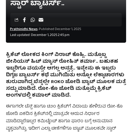
ಸ್ಟಾರ್ ಬ್ಯಾಟರ್ಸ್..
Prathinidhi News
Published December 1, 2025
Last updated: December 1, 2025 2:45 pm
ಕ್ರಿಕೆಟ್ ಲೋಕದ ಕಿಂಗ್ ವಿರಾಟ್ ಕೊಹ್ಲಿ.. ಮತ್ತೊಬ್ಬ
ಜೀನಿಯಸ್ ಹಿಟ್ ಮ್ಯಾನ್ ರೋಹಿತ್ ಶರ್ಮಾ.. ಬಹುಶಹ
ಇಬ್ಬರಿಗೂ ವಯಸ್ಸೇ ಆಗಲ್ಲ ಅನ್ಸತ್ತೆ.. ಇನ್ನೇನು ಈ ಇಬ್ಬರು
ದಿಗ್ಗಜ ಬ್ಯಾಟರ್ಸ್ ಕಥೆ ಮುಗಿಯಿತು ಅನ್ನೋ ಲೆಕ್ಕಾಚಾರಗಳು
ಶುರುವಾಗಿದ್ದ ಬೆನ್ನಲ್ಲೇ ROKO ಜೋಡಿ ಬ್ಯಾಟ್ ಮೂಲಕ ಮತ್ತೆ
ಸದ್ದು ಮಾಡಿದೆ. ರೋ-ಕೊ ಜೋಡಿ ಮತ್ತೊಮ್ಮೆ ಕ್ರಿಕೆಟ್‌
ಅಂಗಳದಲ್ಲಿ ಕಮಾಲ್‌ ಮಾಡಿದೆ.
ಈಗಾಗಲೇ ಟೆಸ್ಟ್‌ ಹಾಗೂ ಟಿ೨೦ ಕ್ರಿಕೆಟ್‌ಗೆ ವಿದಾಯ ಹೇಳಿರುವ ರೋ-ಕೊ
ಜೋಡಿ ಏಕದಿನ ಕ್ರಿಕೆಟ್‌ನಲ್ಲಿ ಮಾತ್ರವೇ ಆಡುವ ನಿರ್ಧಾರ
ಮಾಡಿದ್ದಾರೆ.ಇಬ್ಬರ ಕಮಿಟ್ಮೆಂಟ್ ಹಾಗೂ ಫಾರಂ ಬಗ್ಗೆ ಅನುಮಾನ
ವ್ಯಕ್ತವಾಗಿತ್ತು. ಇದೀಗ ಎಲ್ಲಾ ಟೀಕೆಗಳಿಗೂ ಬ್ಯಾಟ್ ಮೂಲಕವೇ ಸ್ಟಾರ್