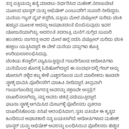
ತನ್ನ ಪತ್ನಿಯನ್ನು ಹತ್ಯೆ ಮಾಡಲು ನಿರ್ಧರಿಸಿದ ಮಹೇಶ್, ವಿರಾಜಪೇಟೆ
ಮೂಲದ ಭಾಸ್ಕರ್ ಮತ್ತು ಅಭಿಷೇಕ್ ಎಂಬುವರಿಗೆ ಸುಪಾರಿ ನೀಡಿದ್ದನು.
ಮನೆಯ ಗ್ಯಾಸ್ ಪೈಪ್ ಕತ್ತರಿಸಿ, ಪತ್ನಿಯ ಮೇಲೆ ಪೆಟ್ರೋಲ್ ಸುರಿದು ಬೆಂಕಿ
ಹಚ್ಚುವ ಮೂಲಕ ಅದನ್ನು ಅಪಘಾತದಂತೆ ಬಿಂಬಿಸುವುದು ಇವರ
ಯೋಜನೆಯಾಗಿತ್ತು. ಅದರಂತೆ ತಡರಾತ್ರಿ ಮನೆಗೆ ನುಗ್ಗಿದ ಸುಪಾರಿ
ಹಂತಕರು ನಾಗರತ್ನ ಅವರ ಮೇಲೆ ಹಲ್ಲೆ ನಡೆಸಿ ಪೆಟ್ರೋಲ್ ಸುರಿದು ಬೆಂಕಿ
ಹಚ್ಚಲು ಯತ್ನಿಸಿದ್ದಾರೆ. ಈ ವೇಳೆ ಮನೆಯ ವಸ್ತುಗಳು ಹೊತ್ತಿ
ಉರಿಯಲಾರಂಭಿಸಿದವು.
ಬೆಂಕಿಯ ಕೆನ್ನಾಲಿಗೆ ವ್ಯಾಪಿಸುತ್ತಿದ್ದಂತೆ ಗಾಬರಿಗೊಂಡ ಆರೋಪಿಗಳು
ಮನೆಯಿಂದ ಹೊರಕ್ಕೆ ಓಡಿಹೋಗಿದ್ದಾರೆ. ಈ ಸಂದರ್ಭದಲ್ಲಿ ಗೇಟ್ ಅನ್ನು
ಜೋರಾಗಿ ತಳ್ಳಿದ ಶಬ್ದ ಕೇಳಿ ಎಚ್ಚರಗೊಂಡ ಮನೆ ಮಾಲೀಕರು ಕೂಡಲೇ
ಸ್ಥಳಕ್ಕೆ ಧಾವಿಸಿ ಪೊಲೀಸರಿಗೆ ಮಾಹಿತಿ ನೀಡಿದ್ದಾರೆ. ತೀವ್ರವಾಗಿ
ಗಾಯಗೊಂಡಿದ್ದ ನಾಗರತ್ನ ಅವರನ್ನು ತಕ್ಷಣವೇ ಆಸ್ಪತ್ರೆಗೆ
ದಾಖಲಿಸಲಾಗಿದ್ದು, ಸದ್ಯ ಅವರು ಚಿಕಿತ್ಸೆ ಪಡೆಯುತ್ತಿದ್ದಾರೆ.
ಘಟನಾ ಸ್ಥಳಕ್ಕೆ ಆಗಮಿಸಿದ ಮೇಟಗಳ್ಳಿ ಪೊಲೀಸರು ಪ್ರಕರಣ
ದಾಖಲಿಸಿಕೊಂಡು ತನಿಖೆ ಆರಂಭಿಸಿದಾಗ, ಸ್ವತಃ ಪತಿಯೇ ಈ ಕೃತ್ಯದ
ಹಿಂದಿರುವ ಆಘಾತಕಾರಿ ಸತ್ಯ ಬಯಲಾಗಿದೆ. ಆರೋಪಿಗಳಾದ ಮಹೇಶ್,
ಭಾಸ್ಕರ್ ಮತ್ತು ಅಭಿಷೇಕ್ ಅವರನ್ನು ಬಂಧಿಸಿರುವ ಪೊಲೀಸರು ಹೆಚ್ಚಿನ