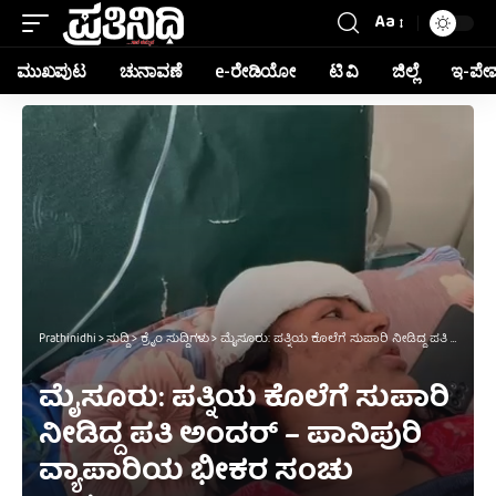
Aa
ಮುಖಪುಟ
ಚುನಾವಣೆ
e-ರೇಡಿಯೋ
ಟಿ ವಿ
ಜಿಲ್ಲೆ
ಇ-ಪೇ
Prathinidhi
>
ಸುದ್ದಿ
>
ಕ್ರೈಂ ಸುದ್ದಿಗಳು
>
ಮೈಸೂರು: ಪತ್ನಿಯ ಕೊಲೆಗೆ ಸುಪಾರಿ ನೀಡಿದ್ದ ಪತಿ ಅಂದರ್ – ಪಾನಿಪುರಿ ವ್ಯಾಪಾರಿಯ ಭೀಕರ ಸಂಚು ಬಯಲು
ಮೈಸೂರು: ಪತ್ನಿಯ ಕೊಲೆಗೆ ಸುಪಾರಿ
ನೀಡಿದ್ದ ಪತಿ ಅಂದರ್ – ಪಾನಿಪುರಿ
ವ್ಯಾಪಾರಿಯ ಭೀಕರ ಸಂಚು