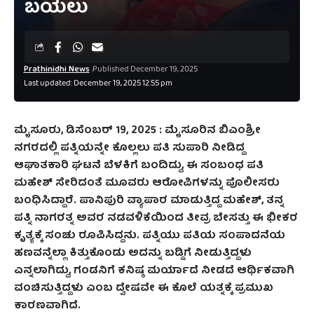
ಬಯಲು
Prathinidhi News
Published December 19, 2025
Last updated: December 19, 2025 12:55 pm
ಮೈಸೂರು, ಡಿಸೆಂಬರ್‌ 19, 2025 : ಮೈಸೂರಿನ ಬಿಎಂಶ್ರೀ
ನಗರದಲ್ಲಿ ಪತ್ನಿಯನ್ನೇ ಕೊಲ್ಲಲು ಪತಿ ಸುಪಾರಿ ನೀಡಿದ್ದ
ಆಘಾತಕಾರಿ ಘಟನೆ ಬೆಳಕಿಗೆ ಬಂದಿದ್ದು, ಈ ಸಂಬಂಧ ಪತಿ
ಮಹೇಶ್ ಸೇರಿದಂತೆ ಮೂವರು ಆರೋಪಿಗಳನ್ನು ಪೊಲೀಸರು
ಬಂಧಿಸಿದ್ದಾರೆ. ಪಾನಿಪುರಿ ವ್ಯಾಪಾರ ಮಾಡುತ್ತಿದ್ದ ಮಹೇಶ್, ತನ್ನ
ಪತ್ನಿ ನಾಗರತ್ನ ಅವರ ನಡವಳಿಕೆಯಿಂದ ತೀವ್ರ ಬೇಸತ್ತು ಈ ಭೀಕರ
ಕೃತ್ಯಕ್ಕೆ ಸಂಚು ರೂಪಿಸಿದ್ದನು. ಪತ್ನಿಯು ಪತಿಯ ಸಂಪಾದನೆಯ
ಹಣವನ್ನೆಲ್ಲಾ ಕಿತ್ತುಕೊಂಡು ಅದನ್ನು ಬಡ್ಡಿಗೆ ನೀಡುತ್ತಿದ್ದಳು
ಎನ್ನಲಾಗಿದ್ದು, ಗಂಡನಿಗೆ ಕನಿಷ್ಠ ಮರ್ಯಾದೆ ನೀಡದೆ ಆರ್ಥಿಕವಾಗಿ
ವಂಚಿಸುತ್ತಿದ್ದಳು ಎಂಬ ದ್ವೇಷವೇ ಈ ಕೊಲೆ ಯತ್ನಕ್ಕೆ ಪ್ರಮುಖ
ಕಾರಣವಾಗಿದೆ.