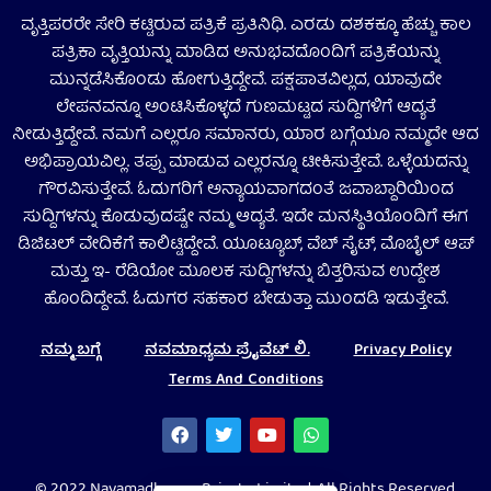
ವೃತ್ತಿಪರರೇ ಸೇರಿ ಕಟ್ಟಿರುವ ಪತ್ರಿಕೆ ಪ್ರತಿನಿಧಿ. ಎರಡು ದಶಕಕ್ಕೂ ಹೆಚ್ಚು ಕಾಲ
ಪತ್ರಿಕಾ ವೃತ್ತಿಯನ್ನು ಮಾಡಿದ ಅನುಭವದೊಂದಿಗೆ ಪತ್ರಿಕೆಯನ್ನು
ಮುನ್ನಡೆಸಿಕೊಂಡು ಹೋಗುತ್ತಿದ್ದೇವೆ. ಪಕ್ಷಪಾತವಿಲ್ಲದ, ಯಾವುದೇ
ಲೇಪನವನ್ನೂ ಅಂಟಿಸಿಕೊಳ್ಳದೆ ಗುಣಮಟ್ಟದ ಸುದ್ದಿಗಳಿಗೆ ಆದ್ಯತೆ
ನೀಡುತ್ತಿದ್ದೇವೆ. ನಮಗೆ ಎಲ್ಲರೂ ಸಮಾನರು, ಯಾರ ಬಗ್ಗೆಯೂ ನಮ್ಮದೇ ಆದ
ಅಭಿಪ್ರಾಯವಿಲ್ಲ. ತಪ್ಪು ಮಾಡುವ ಎಲ್ಲರನ್ನೂ ಟೀಕಿಸುತ್ತೇವೆ. ಒಳ್ಳೆಯದನ್ನು
ಗೌರವಿಸುತ್ತೇವೆ. ಓದುಗರಿಗೆ ಅನ್ಯಾಯವಾಗದಂತೆ ಜವಾಬ್ದಾರಿಯಿಂದ
ಸುದ್ದಿಗಳನ್ನು ಕೊಡುವುದಷ್ಟೇ ನಮ್ಮ ಆದ್ಯತೆ. ಇದೇ ಮನಸ್ಥಿತಿಯೊಂದಿಗೆ ಈಗ
ಡಿಜಿಟಲ್‌ ವೇದಿಕೆಗೆ ಕಾಲಿಟ್ಟಿದ್ದೇವೆ. ಯೂಟ್ಯೂಬ್‌, ವೆಬ್ ಸೈಟ್‌, ಮೊಬೈಲ್‌ ಆಪ್‌
ಮತ್ತು ಇ- ರೆಡಿಯೋ ಮೂಲಕ ಸುದ್ದಿಗಳನ್ನು ಬಿತ್ತರಿಸುವ ಉದ್ದೇಶ
ಹೊಂದಿದ್ದೇವೆ. ಓದುಗರ ಸಹಕಾರ ಬೇಡುತ್ತಾ ಮುಂದಡಿ ಇಡುತ್ತೇವೆ.
ನಮ್ಮ ಬಗ್ಗೆ
ನವಮಾಧ್ಯಮ ಪ್ರೈವೆಟ್‌ ಲಿ.
Privacy Policy
Terms And Conditions
© 2022 Navamadhyama Private Limited. All Rights Reserved.