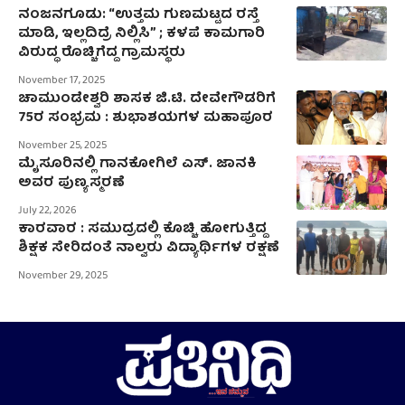
ನಂಜನಗೂಡು: “ಉತ್ತಮ ಗುಣಮಟ್ಟದ ರಸ್ತೆ
ಮಾಡಿ, ಇಲ್ಲದಿದ್ರೆ ನಿಲ್ಲಿಸಿ” ; ಕಳಪೆ ಕಾಮಗಾರಿ
ವಿರುದ್ಧ ರೊಚ್ಚಿಗೆದ್ದ ಗ್ರಾಮಸ್ಥರು
November 17, 2025
ಚಾಮುಂಡೇಶ್ವರಿ ಶಾಸಕ ಜಿ.ಟಿ. ದೇವೇಗೌಡರಿಗೆ
75ರ ಸಂಭ್ರಮ : ಶುಭಾಶಯಗಳ ಮಹಾಪೂರ
November 25, 2025
ಮೈಸೂರಿನಲ್ಲಿ ಗಾನಕೋಗಿಲೆ ಎಸ್. ಜಾನಕಿ
ಅವರ ಪುಣ್ಯಸ್ಮರಣೆ
July 22, 2026
ಕಾರವಾರ : ಸಮುದ್ರದಲ್ಲಿ ಕೊಚ್ಚಿ ಹೋಗುತ್ತಿದ್ದ
ಶಿಕ್ಷಕ ಸೇರಿದಂತೆ ನಾಲ್ವರು ವಿದ್ಯಾರ್ಥಿಗಳ ರಕ್ಷಣೆ
November 29, 2025