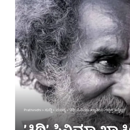
Prathinidhi
>
ಸುದ್ದಿ
>
ಮಂಡ್ಯ
>
ʼತಿಥಿʼ ಸಿನಿಮಾ ಖ್ಯಾತಿಯ ಗಡ್ಡಪ್ಪ ಇನ್ನಿಲ್ಲ.!