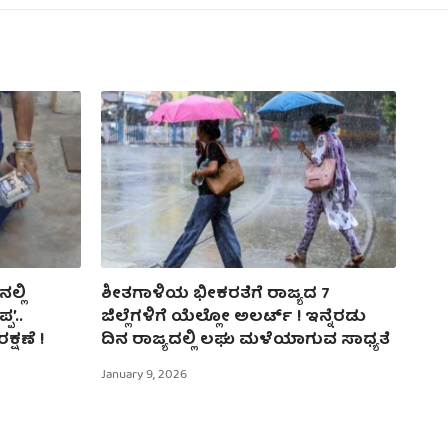
ಲ್ಲಿ
ಶೀತಗಾಳಿಯ ಭೀಕರತೆಗೆ ರಾಜ್ಯದ 7
ಪ’..
ಜಿಲ್ಲೆಗಳಿಗೆ ಯೆಲ್ಲೋ ಅಲರ್ಟ್​ ! ಇನ್ನೆರಡು
ಕ್ಷಣೆ !
ದಿನ ರಾಜ್ಯದಲ್ಲಿ ಲಘು ಮಳೆಯಾಗುವ ಸಾಧ್ಯತೆ
January 9, 2026