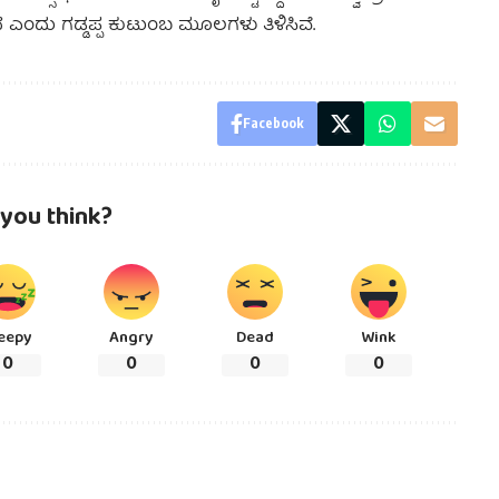
ದೆ ಎಂದು ಗಡ್ಡಪ್ಪ ಕುಟುಂಬ ಮೂಲಗಳು ತಿಳಿಸಿವೆ.
Facebook
you think?
eepy
Angry
Dead
Wink
0
0
0
0