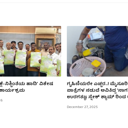
್ಷೆ-ನಿಶ್ಚಿಂತೆಯ ಹಾದಿʼ ವಿಶೇಷ
ಗೃಹಿಣಿಯರೇ ಎಚ್ಚರ..! ಮೈಸೂರಿನ
ಕಾರ್ಯಕ್ರಮ
ಪಾತ್ರೆಗಳ ನಡುವೆ ಅವಿತಿದ್ದ ‘ನಾಗಪ್
ಉರಗತಜ್ಞ ಸ್ನೇಕ್‌ ಶ್ಯಾಮ್‌ ರಿಂದ ರ
26
December 27, 2025