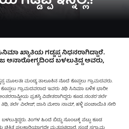
 ಗಡ್ಡಪ್ಪ ಇನ್ನಿಲ್ಲ.!
ಸಿನಿಮಾ ಖ್ಯಾತಿಯ ಗಡ್ಡಪ್ಪ ನಿಧನರಾಗಿದ್ದಾರೆ.
ಅನಾರೋಗ್ಯದಿಂದ ಬಳಲುತ್ತಿದ್ದ ಅವರು,
 ಗಡ್ಡಪ್ಪ ಮೂಲತಃ ಮಂಡ್ಯ ತಾಲೂಕಿನ ನೊದೆ ಕೊಪ್ಪಲು ಗ್ರಾಮದವರು.
ದೆ ಕೊಪ್ಪಲು ಗ್ರಾಮದವರಾದ ಇವರು ತಿಥಿ ಸಿನಿಮಾ ಬಳಿಕ ಭಾರೀ
ಂತರರಾಷ್ಟ್ರೀಯ ಪ್ರಶಸ್ತಿ ವಿಜೇತರಾಗಿದ್ದರು ಕೂಡ. ನಂತರ ‘ತರ್ಲೆ
ದ್ದರು. ತಿಥಿ, ತರ್ಲೆ ವಿಲೇಜ್, ಜಾನಿ ಮೇರಾ ನಾಮ್, ಹಳ್ಳಿ ಪಂಚಾಯಿತಿ ಸೇರಿ
ತ್ತಿದ್ದರು. ತಿಂಗಳ ಹಿಂದೆ ಬಿದ್ದು ಸೊಂಟಕ್ಕೆ ಪೆಟ್ಟು ಕೂಡ
ಚಿಕಿತ್ಸೆ ಫಲಕಾರಿಯಾಗದೇ ಮೃತಪಟ್ಟಿದ್ದಾರೆ. ಸಂಜೆ ಸ್ವಗ್ರಾಮ