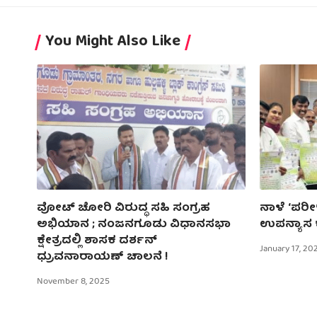
You Might Also Like
ವೋಟ್ ಚೋರಿ ವಿರುದ್ಧ ಸಹಿ ಸಂಗ್ರಹ
ನಾಳೆ ʻಪರೀಕ
ಅಭಿಯಾನ ; ನಂಜನಗೂಡು ವಿಧಾನಸಭಾ
ಉಪನ್ಯಾಸ 
ಕ್ಷೇತ್ರದಲ್ಲಿ ಶಾಸಕ ದರ್ಶನ್
January 17, 20
ಧ್ರುವನಾರಾಯಣ್ ಚಾಲನೆ !
November 8, 2025