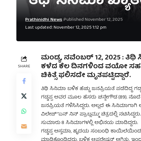
ʼತಿಥಿʼ ಸಿನಿಮಾ ಖ್ಯಾತಿಯ
Prathinidhi News
Published November 12, 2025
Last updated: November 12, 2025 1:12 pm
ಮಂಡ್ಯ, ನವೆಂಬರ್‌ 12, 2025 : ತಿಥಿ 
ಕಳೆದ ಕೆಲ ದಿನಗಳಿಂದ ವಯೋ ಸಹಜ 
SHARE
ಚಿಕಿತ್ಸೆ ಫಲಿಸದೇ ಮೃತಪಟ್ಟಿದ್ದಾರೆ.
ತಿಥಿ ಸಿನಿಮಾ ಬಳಿಕ ಹೆಚ್ಚು ಜನಪ್ರಿಯತೆ ಪಡೆದಿದ್ದ
ಗಡ್ಡಪ್ಪ ಅವರ ಮೂಲ ಹೆಸರು ಚನ್ನೇಗೌಡ (89). ನೊ
ಜನಪ್ರಿಯತೆ ಗಳಿಸಿಸಿದ್ದರು. ಅಲ್ಲದೆ ಈ ಸಿನಿಮಾಗಾಗಿ ಅ
ವಿಲೇಜ್’ ‘‘ಏನ್ ನಿನ್ ಪ್ರಾಬ್ಲಮ್ಮು’ ಚಿತ್ರದಲ್ಲಿ ನಟಿಸಿ
ಸುಮಾರು 8 ಸಿನಿಮಾಗಳಲ್ಲಿ ಅಭಿನಯ ಮಾಡಿದ್ದರು.
ಗಡ್ಡಪ್ಪ ಅಸ್ತಮಾ, ಹೃದಯ ಸಂಬಂಧಿ ಕಾಯಿಲೆಯಿಂದ ಬಳಲು
ಮಾಡಿಕೊಂಡಿದ್ದರು. ಬಳಿಕ ಆಪರೇಷನ್ ಆಗಿತ್ತು. ಇಂದು 