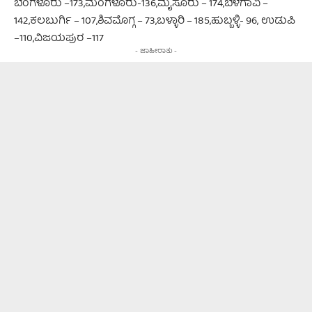
ಬೆಂಗಳೂರು –173,ಮಂಗಳೂರು-136,ಮೈಸೂರು – 174,ಬೆಳಗಾವಿ –
142,ಕಲಬುರ್ಗಿ – 107,ಶಿವಮೊಗ್ಗ – 73,ಬಳ್ಳಾರಿ – 185,ಹುಬ್ಬಳ್ಳಿ- 96, ಉಡುಪಿ
–110,ವಿಜಯಪುರ –117
- ಜಾಹೀರಾತು -