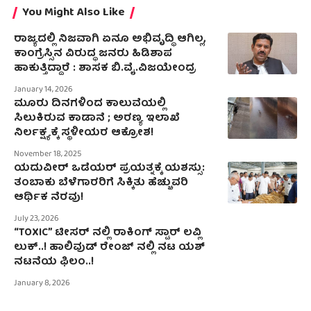
You Might Also Like
ರಾಜ್ಯದಲ್ಲಿ ನಿಜವಾಗಿ ಏನೂ ಅಭಿವೃದ್ಧಿ ಆಗಿಲ್ಲ,
ಕಾಂಗ್ರೆಸ್ಸಿನ ವಿರುದ್ಧ ಜನರು ಹಿಡಿಶಾಪ
ಹಾಕುತ್ತಿದ್ದಾರೆ : ಶಾಸಕ ಬಿ.ವೈ.ವಿಜಯೇಂದ್ರ
January 14, 2026
ಮೂರು ದಿನಗಳಿಂದ ಕಾಲುವೆಯಲ್ಲಿ
ಸಿಲುಕಿರುವ ಕಾಡಾನೆ ; ಅರಣ್ಯ ಇಲಾಖೆ
ನಿರ್ಲಕ್ಷ್ಯಕ್ಕೆ ಸ್ಥಳೀಯರ ಆಕ್ರೋಶ!
November 18, 2025
ಯದುವೀರ್‌ ಒಡೆಯರ್‌ ಪ್ರಯತ್ನಕ್ಕೆ ಯಶಸ್ಸು:
ತಂಬಾಕು ಬೆಳೆಗಾರರಿಗೆ ಸಿಕ್ಕಿತು ಹೆಚ್ಚುವರಿ
ಆರ್ಥಿಕ ನೆರವು!
July 23, 2026
“TOXIC” ಟೀಸರ್ ನಲ್ಲಿ ರಾಕಿಂಗ್ ಸ್ಟಾರ್ ಲವ್ಲಿ
ಲುಕ್..! ಹಾಲಿವುಡ್ ರೇಂಜ್ ನಲ್ಲಿ ನಟ ಯಶ್
ನಟನೆಯ ಫಿಲಂ..!
January 8, 2026