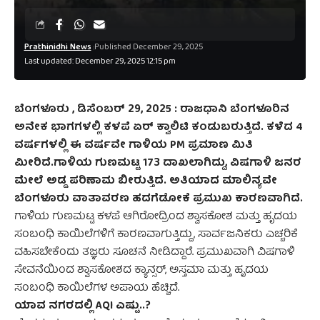
Prathinidhi News
Published December 29, 2025
Last updated: December 29, 2025 12:15 pm
ಬೆಂಗಳೂರು , ಡಿಸೆಂಬರ್‌ 29, 2025 : ರಾಜಧಾನಿ ಬೆಂಗಳೂರಿನ
ಅನೇಕ ಭಾಗಗಳಲ್ಲಿ ಕಳಪೆ ಏರ್ ಕ್ವಾಲಿಟಿ ಕಂಡುಬರುತ್ತಿದೆ. ಕಳೆದ 4
ವರ್ಷಗಳಲ್ಲಿ ಈ ವರ್ಷವೇ ಗಾಳಿಯ PM ಪ್ರಮಾಣ ಮಿತಿ
ಮೀರಿದೆ.ಗಾಳಿಯ ಗುಣಮಟ್ಟ 173 ದಾಖಲಾಗಿದ್ದು, ವಿಷಗಾಳಿ ಜನರ
ಮೇಲೆ ಅಡ್ಡ ಪರಿಣಾಮ ಬೀರುತ್ತಿದೆ. ಅತಿಯಾದ ಮಾಲಿನ್ಯವೇ
ಬೆಂಗಳೂರು ವಾತಾವರಣ ಹದಗೆಡೋಕೆ ಪ್ರಮುಖ ಕಾರಣವಾಗಿದೆ.
ಗಾಳಿಯ ಗುಣಮಟ್ಟ ಕಳಪೆ ಆಗಿರೋದ್ರಿಂದ ಶ್ವಾಸಕೋಶ ಮತ್ತು ಹೃದಯ
ಸಂಬಂಧಿ ಕಾಯಿಲೆಗಳಿಗೆ ಕಾರಣವಾಗುತ್ತಿದ್ದು, ಸಾರ್ವಜನಿಕರು ಎಚ್ಚರಿಕೆ
ವಹಿಸಬೇಕೆಂದು ತಜ್ಞರು ಸೂಚನೆ ನೀಡಿದ್ದಾರೆ. ಪ್ರಮುಖವಾಗಿ ವಿಷಗಾಳಿ
ಸೇವನೆಯಿಂದ ಶ್ವಾಸಕೋಶದ ಕ್ಯಾನ್ಸರ್, ಅಸ್ತಮಾ ಮತ್ತು ಹೃದಯ
ಸಂಬಂಧಿ ಕಾಯಿಲೆಗಳ ಅಪಾಯ ಹೆಚ್ಚಿದೆ.
ಯಾವ ನಗರದಲ್ಲಿ AQI ಎಷ್ಟು..?