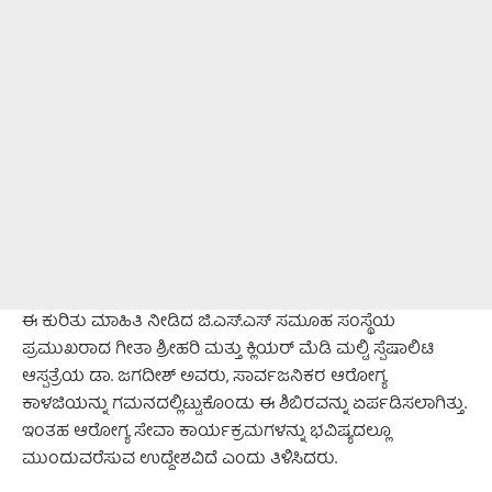
ಈ ಕುರಿತು ಮಾಹಿತಿ ನೀಡಿದ ಜಿ.ಎಸ್.ಎಸ್ ಸಮೂಹ ಸಂಸ್ಥೆಯ
ಪ್ರಮುಖರಾದ ಗೀತಾ ಶ್ರೀಹರಿ ಮತ್ತು ಕ್ಲಿಯರ್ ಮೆಡಿ ಮಲ್ಟಿ ಸ್ಪೆಷಾಲಿಟಿ
ಆಸ್ಪತ್ರೆಯ ಡಾ. ಜಗದೀಶ್ ಅವರು, ಸಾರ್ವಜನಿಕರ ಆರೋಗ್ಯ
ಕಾಳಜಿಯನ್ನು ಗಮನದಲ್ಲಿಟ್ಟುಕೊಂಡು ಈ ಶಿಬಿರವನ್ನು ಏರ್ಪಡಿಸಲಾಗಿತ್ತು.
ಇಂತಹ ಆರೋಗ್ಯ ಸೇವಾ ಕಾರ್ಯಕ್ರಮಗಳನ್ನು ಭವಿಷ್ಯದಲ್ಲೂ
ಮುಂದುವರೆಸುವ ಉದ್ದೇಶವಿದೆ ಎಂದು ತಿಳಿಸಿದರು.