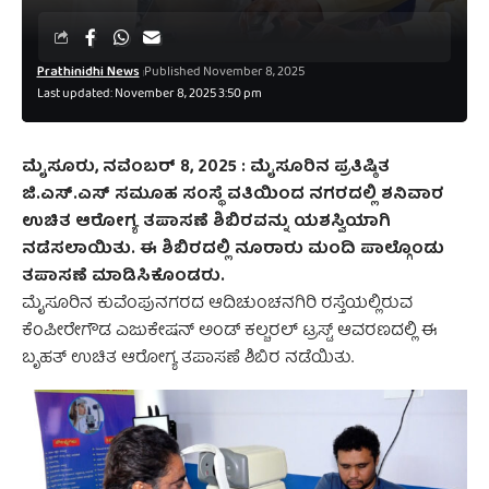
Prathinidhi News
Published November 8, 2025
Last updated: November 8, 2025 3:50 pm
ಮೈಸೂರು, ನವೆಂಬರ್‌ 8, 2025 :
ಮೈಸೂರಿನ ಪ್ರತಿಷ್ಠಿತ
ಜಿ.ಎಸ್.ಎಸ್ ಸಮೂಹ ಸಂಸ್ಥೆ ವತಿಯಿಂದ ನಗರದಲ್ಲಿ ಶನಿವಾರ
ಉಚಿತ ಆರೋಗ್ಯ ತಪಾಸಣೆ ಶಿಬಿರವನ್ನು ಯಶಸ್ವಿಯಾಗಿ
ನಡೆಸಲಾಯಿತು. ಈ ಶಿಬಿರದಲ್ಲಿ ನೂರಾರು ಮಂದಿ ಪಾಲ್ಗೊಂಡು
ತಪಾಸಣೆ ಮಾಡಿಸಿಕೊಂಡರು.
ಮೈಸೂರಿನ ಕುವೆಂಪುನಗರದ ಆದಿಚುಂಚನಗಿರಿ ರಸ್ತೆಯಲ್ಲಿರುವ
ಕೆಂಪೀರೇಗೌಡ ಎಜುಕೇಷನ್‌ ಅಂಡ್ ಕಲ್ಚರಲ್ ಟ್ರಸ್ಟ್ ಆವರಣದಲ್ಲಿ ಈ
ಬೃಹತ್ ಉಚಿತ ಆರೋಗ್ಯ ತಪಾಸಣೆ ಶಿಬಿರ ನಡೆಯಿತು.