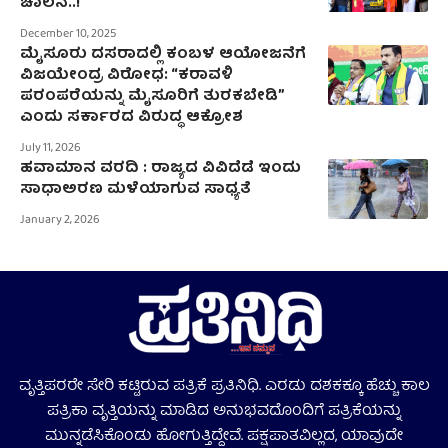
ಚಾಲನೆ..!
December 10, 2025
ಮೈಸೂರು ದಸರಾದಲ್ಲಿ ಕಂಬಳ ಆಯೋಜನೆಗೆ
ವಿಜಯೇಂದ್ರ ವಿರೋಧ: “ಕರಾವಳಿ
ಪರಂಪರೆಯನ್ನು ಮೈಸೂರಿಗೆ ತುರಕಬೇಡಿ”
ಎಂದು ಸರ್ಕಾರದ ವಿರುದ್ಧ ಆಕ್ರೋಶ
July 11, 2026
ಹವಾಮಾನ ವರದಿ : ರಾಜ್ಯದ ವಿವಿದೆಡೆ ಇಂದು
ಸಾಧಾಅರಣ ಮಳೆಯಾಗುವ ಸಾಧ್ಯತೆ
January 2, 2026
ವೃತ್ತಿಪರರೇ ಸೇರಿ ಕಟ್ಟಿರುವ ಪತ್ರಿಕೆ ಪ್ರತಿನಿಧಿ. ಎರಡು ದಶಕಕ್ಕೂ ಹೆಚ್ಚು ಕಾಲ
ಪತ್ರಿಕಾ ವೃತ್ತಿಯನ್ನು ಮಾಡಿದ ಅನುಭವದೊಂದಿಗೆ ಪತ್ರಿಕೆಯನ್ನು
ಮುನ್ನಡೆಸಿಕೊಂಡು ಹೋಗುತ್ತಿದ್ದೇವೆ. ಪಕ್ಷಪಾತವಿಲ್ಲದ, ಯಾವುದೇ