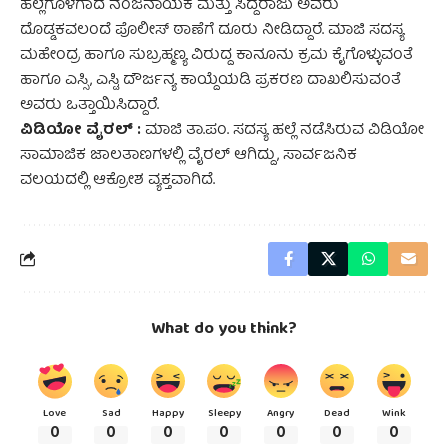
ಹಲ್ಲೆಗೊಳಗಾದ ನಂಜನಾಯಕ ಮತ್ತು ಸಿದ್ದರಾಜು ಅವರು
ದೊಡ್ಡಕವಲಂದೆ ಪೊಲೀಸ್ ಠಾಣೆಗೆ ದೂರು ನೀಡಿದ್ದಾರೆ. ಮಾಜಿ ಸದಸ್ಯ
ಮಹೇಂದ್ರ ಹಾಗೂ ಸುಬ್ರಹ್ಮಣ್ಯ ವಿರುದ್ದ ಕಾನೂನು ಕ್ರಮ ಕೈಗೊಳ್ಳುವಂತೆ
ಹಾಗೂ ಎಸ್ಸಿ, ಎಸ್ಟಿ ದೌರ್ಜನ್ಯ ಕಾಯ್ದೆಯಡಿ ಪ್ರಕರಣ ದಾಖಲಿಸುವಂತೆ
ಅವರು ಒತ್ತಾಯಿಸಿದ್ದಾರೆ.
ವಿಡಿಯೋ ವೈರಲ್ :
ಮಾಜಿ ತಾ.ಪಂ. ಸದಸ್ಯ ಹಲ್ಲೆ ನಡೆಸಿರುವ ವಿಡಿಯೋ
ಸಾಮಾಜಿಕ ಜಾಲತಾಣಗಳಲ್ಲಿ ವೈರಲ್ ಆಗಿದ್ದು, ಸಾರ್ವಜನಿಕ
ವಲಯದಲ್ಲಿ ಆಕ್ರೋಶ ವ್ಯಕ್ತವಾಗಿದೆ.
What do you think?
Love
Sad
Happy
Sleepy
Angry
Dead
Wink
0
0
0
0
0
0
0