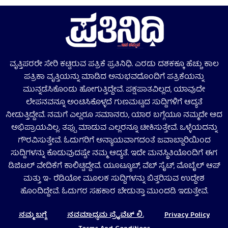
ವೃತ್ತಿಪರರೇ ಸೇರಿ ಕಟ್ಟಿರುವ ಪತ್ರಿಕೆ ಪ್ರತಿನಿಧಿ. ಎರಡು ದಶಕಕ್ಕೂ ಹೆಚ್ಚು ಕಾಲ
ಪತ್ರಿಕಾ ವೃತ್ತಿಯನ್ನು ಮಾಡಿದ ಅನುಭವದೊಂದಿಗೆ ಪತ್ರಿಕೆಯನ್ನು
ಮುನ್ನಡೆಸಿಕೊಂಡು ಹೋಗುತ್ತಿದ್ದೇವೆ. ಪಕ್ಷಪಾತವಿಲ್ಲದ, ಯಾವುದೇ
ಲೇಪನವನ್ನೂ ಅಂಟಿಸಿಕೊಳ್ಳದೆ ಗುಣಮಟ್ಟದ ಸುದ್ದಿಗಳಿಗೆ ಆದ್ಯತೆ
ನೀಡುತ್ತಿದ್ದೇವೆ. ನಮಗೆ ಎಲ್ಲರೂ ಸಮಾನರು, ಯಾರ ಬಗ್ಗೆಯೂ ನಮ್ಮದೇ ಆದ
ಅಭಿಪ್ರಾಯವಿಲ್ಲ. ತಪ್ಪು ಮಾಡುವ ಎಲ್ಲರನ್ನೂ ಟೀಕಿಸುತ್ತೇವೆ. ಒಳ್ಳೆಯದನ್ನು
ಗೌರವಿಸುತ್ತೇವೆ. ಓದುಗರಿಗೆ ಅನ್ಯಾಯವಾಗದಂತೆ ಜವಾಬ್ದಾರಿಯಿಂದ
ಸುದ್ದಿಗಳನ್ನು ಕೊಡುವುದಷ್ಟೇ ನಮ್ಮ ಆದ್ಯತೆ. ಇದೇ ಮನಸ್ಥಿತಿಯೊಂದಿಗೆ ಈಗ
ಡಿಜಿಟಲ್‌ ವೇದಿಕೆಗೆ ಕಾಲಿಟ್ಟಿದ್ದೇವೆ. ಯೂಟ್ಯೂಬ್‌, ವೆಬ್ ಸೈಟ್‌, ಮೊಬೈಲ್‌ ಆಪ್‌
ಮತ್ತು ಇ- ರೆಡಿಯೋ ಮೂಲಕ ಸುದ್ದಿಗಳನ್ನು ಬಿತ್ತರಿಸುವ ಉದ್ದೇಶ
ಹೊಂದಿದ್ದೇವೆ. ಓದುಗರ ಸಹಕಾರ ಬೇಡುತ್ತಾ ಮುಂದಡಿ ಇಡುತ್ತೇವೆ.
ನಮ್ಮ ಬಗ್ಗೆ
ನವಮಾಧ್ಯಮ ಪ್ರೈವೆಟ್‌ ಲಿ.
Privacy Policy