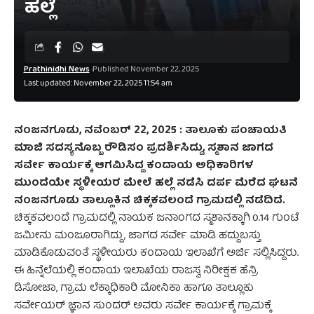
ಹಲ್ಲೆ
Prathinidhi News
Published November 22, 2025
Last updated: November 22, 2025 11:54 am
ನಂಜನಗೂಡು, ನವೆಂಬರ್‌ 22, 2025 : ತಾಲೂಕು ಪಂಚಾಯತಿ
ಮಾಜಿ ಸದಸ್ಯನೊಬ್ಬ ರೌಡಿಸಂ ಪ್ರದರ್ಶಿಸಿದ್ದು, ಸ್ಮಶಾನ ಜಾಗದ
ಸರ್ವೇ ಕಾರ್ಯಕ್ಕೆ ಆಗಮಿಸಿದ್ದ ಕಂದಾಯ ಅಧಿಕಾರಿಗಳ
ಮುಂದೆಯೇ ಸ್ಥಳೀಯರ ಮೇಲೆ ಹಲ್ಲೆ ನಡೆಸಿ ದರ್ಪ ಮೆರೆದ ಘಟನೆ
ನಂಜನಗೂಡು ತಾಲ್ಲೂಕಿನ ಚಿಕ್ಕಕವಲಂದೆ ಗ್ರಾಮದಲ್ಲಿ ನಡೆದಿದೆ.
ಚಿಕ್ಕಕವಲಂದೆ ಗ್ರಾಮದಲ್ಲಿ ನಾಯಕ ಜನಾಂಗದ ಸ್ಮಶಾನಕ್ಕಾಗಿ 0.14 ಗುಂಟೆ
ಜಮೀನು ಮಂಜೂರಾಗಿದ್ದು, ಜಾಗದ ಸರ್ವೇ ಮಾಡಿ ಹದ್ದುಬಸ್ತು
ಮಾಡಿಕೊಡುವಂತೆ ಸ್ಥಳೀಯರು ಕಂದಾಯ ಇಲಾಖೆಗೆ ಅರ್ಜಿ ಸಲ್ಲಿಸಿದ್ದರು.
ಈ ಹಿನ್ನೆಲೆಯಲ್ಲಿ ಕಂದಾಯ ಇಲಾಖೆಯ ರಾಜಸ್ವ ನಿರೀಕ್ಷಕ ಹೆನ್ರಿ
ಡಿಸೋಜಾ, ಗ್ರಾಮ ಲೆಕ್ಕಾಧಿಕಾರಿ ಮೋನಿಕಾ ಹಾಗೂ ತಾಲ್ಲೂಕು
ಸರ್ವೇಯರ್ ಜ್ಞಾನ ಸುಂದರ್ ಅವರು ಸರ್ವೇ ಕಾರ್ಯಕ್ಕೆ ಗ್ರಾಮಕ್ಕೆ