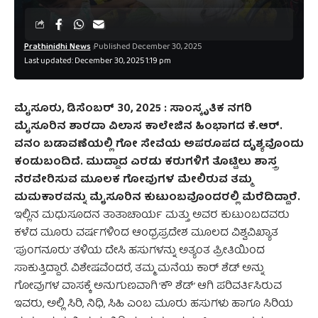
Prathinidhi News
Published December 30, 2025
Last updated: December 30, 2025 1:19 pm
ಮೈಸೂರು, ಡಿಸೆಂಬರ್‌ 30, 2025 : ಸಾಂಸ್ಕೃತಿಕ ನಗರಿ
ಮೈಸೂರಿನ ಶಾರದಾ ವಿಲಾಸ ಕಾಲೇಜಿನ ಹಿಂಭಾಗದ ಕೆ.ಆರ್.
ವನಂ ಬಡಾವಣೆಯಲ್ಲಿ ಗೋ ಸೇವೆಯ ಅಪರೂಪದ ದೃಶ್ಯವೊಂದು
ಕಂಡುಬಂದಿದೆ. ಮುದ್ದಾದ ಎರಡು ಕರುಗಳಿಗೆ ತೊಟ್ಟಿಲು ಶಾಸ್ತ್ರ
ನೆರವೇರಿಸುವ ಮೂಲಕ ಗೋವುಗಳ ಮೇಲಿರುವ ತಮ್ಮ
ಮಮಕಾರವನ್ನು ಮೈಸೂರಿನ ಕುಟುಂಬವೊಂದರಲ್ಲಿ ಮೆರೆದಿದ್ದಾರೆ.
ಇಲ್ಲಿನ ಮಧುಸೂದನ ತಾತಾಚಾರ್ಯ ಮತ್ತು ಅವರ ಕುಟುಂಬದವರು
ಕಳೆದ ಮೂರು ವರ್ಷಗಳಿಂದ ಆಂಧ್ರಪ್ರದೇಶ ಮೂಲದ ವಿಶ್ವವಿಖ್ಯಾತ
‘ಪುಂಗನೂರು’ ತಳಿಯ ದೇಸಿ ಹಸುಗಳನ್ನು ಅತ್ಯಂತ ಪ್ರೀತಿಯಿಂದ
ಸಾಕುತ್ತಿದ್ದಾರೆ. ವಿಶೇಷವೆಂದರೆ, ತಮ್ಮ ಮನೆಯ ಕಾರ್ ಶೆಡ್ ಅನ್ನು
ಗೋವುಗಳ ವಾಸಕ್ಕೆ ಅನುಗುಣವಾಗಿ ‘ಕೌ ಶೆಡ್’ ಆಗಿ ಪರಿವರ್ತಿಸಿರುವ
ಇವರು, ಅಲ್ಲಿ ಸಿರಿ, ನಿಧಿ, ಸಿಹಿ ಎಂಬ ಮೂರು ಹಸುಗಳು ಹಾಗೂ ಸಿರಿಯ