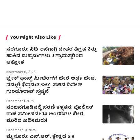
You Might Also Like
ಸರಗೂರು: ನಿಧಿ ಆಸೆಗಾಗಿ ದೇವರ ವಿಗ್ರಹ ಕಿತ್ತು
ಹಾಕಿದ ದುಷ್ಕರ್ಮಿಗಳು..! ಗ್ರಾಮಸ್ಥರಿಂದ
ಆಕ್ರೋಶ
November 6, 2025
ಬ್ರೇಕ್ ಫಾಸ್ಟ್ ಮೀಟಿಂಗ್‌ಗೆ ಬೇರೆ ಅರ್ಥ ಬೇಡ,
ನಮ್ಮಲ್ಲಿ ಭಿನ್ನಮತ ಇಲ್ಲ’: ಸಚಿವ ದಿನೇಶ್
ಗುಂಡೂರಾವ್ ಸ್ಪಷ್ಟನೆ
December 1, 2025
ನಂಜನಗೂಡಿನಲ್ಲಿ ಸರಣಿ ಕಳ್ಳತನ: ಪೊಲೀಸ್
ಠಾಣೆ ಸಮೀಪವೇ 14 ಅಂಗಡಿಗಳ ಬೀಗ
ಮುರಿದ ಖದೀಮರು!
December 31, 2025
ಮೈಸೂರು: ಎನ್.ಆರ್. ಕ್ಷೇತ್ರದ SIR