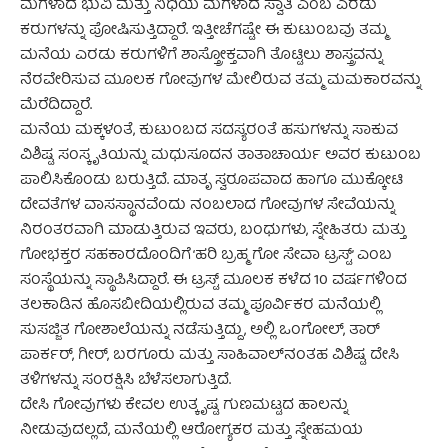
ಮಗಳಾದ ಭುವಿ ಮತ್ತು ನಿಧಿಯ ಮಗಳಾದ ಸ್ವಾತಿ ಎಂಬ ಎರಡು
ಕರುಗಳನ್ನು ಪೋಷಿಸುತ್ತಿದ್ದಾರೆ. ಇತ್ತೀಚೆಗಷ್ಟೇ ಈ ಕುಟುಂಬವು ತಮ್ಮ
ಮನೆಯ ಎರಡು ಕರುಗಳಿಗೆ ಶಾಸ್ತ್ರೋಕ್ತವಾಗಿ ತೊಟ್ಟಿಲು ಶಾಸ್ತ್ರವನ್ನು
ನೆರವೇರಿಸುವ ಮೂಲಕ ಗೋವುಗಳ ಮೇಲಿರುವ ತಮ್ಮ ಮಮಕಾರವನ್ನು
ಮೆರೆದಿದ್ದಾರೆ.
ಮನೆಯ ಮಕ್ಕಳಂತೆ, ಕುಟುಂಬದ ಸದಸ್ಯರಂತೆ ಹಸುಗಳನ್ನು ಸಾಕುವ
ವಿಶಿಷ್ಟ ಸಂಸ್ಕೃತಿಯನ್ನು ಮಧುಸೂದನ ತಾತಾಚಾರ್ಯ ಅವರ ಕುಟುಂಬ
ಪಾಲಿಸಿಕೊಂಡು ಬರುತ್ತಿದೆ. ಮಾತೃ ಸ್ವರೂಪವಾದ ಹಾಗೂ ಮುಕ್ಕೋಟಿ
ದೇವತೆಗಳ ವಾಸಸ್ಥಾನವೆಂದು ನಂಬಲಾದ ಗೋವುಗಳ ಸೇವೆಯನ್ನು
ನಿರಂತರವಾಗಿ ಮಾಡುತ್ತಿರುವ ಇವರು, ಬಂಧುಗಳು, ಸ್ನೇಹಿತರು ಮತ್ತು
ಗೋಭಕ್ತರ ಸಹಕಾರದೊಂದಿಗೆ ‘ಹರಿ ಬ್ರಹ್ಮ ಗೋ ಸೇವಾ ಟ್ರಸ್ಟ್’ ಎಂಬ
ಸಂಸ್ಥೆಯನ್ನು ಸ್ಥಾಪಿಸಿದ್ದಾರೆ. ಈ ಟ್ರಸ್ಟ್ ಮೂಲಕ ಕಳೆದ 10 ವರ್ಷಗಳಿಂದ
ತಲಕಾಡಿನ ಹೊಸಬೀದಿಯಲ್ಲಿರುವ ತಮ್ಮ ಪೂರ್ವಿಕರ ಮನೆಯಲ್ಲಿ
ಸುಸಜ್ಜಿತ ಗೋಶಾಲೆಯನ್ನು ನಡೆಸುತ್ತಿದ್ದು, ಅಲ್ಲಿ ಒಂಗೋಲ್, ತಾರ್
ಪಾರ್ಕರ್, ಗೀರ್, ಬರಗೂರು ಮತ್ತು ಸಾಹಿವಾಲ್‌ನಂತಹ ವಿಶಿಷ್ಟ ದೇಸಿ
ತಳಿಗಳನ್ನು ಸಂರಕ್ಷಿಸಿ ಬೆಳೆಸಲಾಗುತ್ತಿದೆ.
ದೇಸಿ ಗೋವುಗಳು ಕೇವಲ ಉತ್ಕೃಷ್ಟ ಗುಣಮಟ್ಟದ ಹಾಲನ್ನು
ನೀಡುವುದಲ್ಲದೆ, ಮನೆಯಲ್ಲಿ ಆರೋಗ್ಯಕರ ಮತ್ತು ಸ್ನೇಹಮಯ