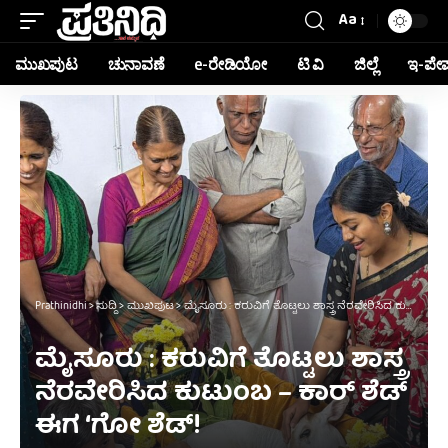
Aa
ಮುಖಪುಟ
ಚುನಾವಣೆ
e-ರೇಡಿಯೋ
ಟಿ ವಿ
ಜಿಲ್ಲೆ
ಇ-ಪೇ
Prathinidhi
>
ಸುದ್ದಿ
>
ಮುಖಪುಟ
>
ಮೈಸೂರು : ಕರುವಿಗೆ ತೊಟ್ಟಲು ಶಾಸ್ತ್ರ ನೆರವೇರಿಸಿದ ಕುಟುಂಬ – ಕಾರ್ ಶೆಡ್ ಈಗ ‘ಗೋ ಶೆಡ್!
ಮೈಸೂರು : ಕರುವಿಗೆ ತೊಟ್ಟಲು ಶಾಸ್ತ್ರ
ನೆರವೇರಿಸಿದ ಕುಟುಂಬ – ಕಾರ್ ಶೆಡ್
ಈಗ ‘ಗೋ ಶೆಡ್!