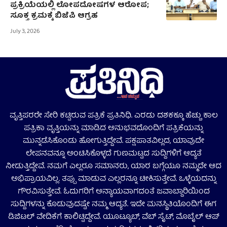
ಪ್ರಕ್ರಿಯೆಯಲ್ಲಿ ಲೋಪದೋಷಗಳ ಆರೋಪ;
ಸೂಕ್ತ ಕ್ರಮಕ್ಕೆ ಬಿಜೆಪಿ ಆಗ್ರಹ
July 3, 2026
ವೃತ್ತಿಪರರೇ ಸೇರಿ ಕಟ್ಟಿರುವ ಪತ್ರಿಕೆ ಪ್ರತಿನಿಧಿ. ಎರಡು ದಶಕಕ್ಕೂ ಹೆಚ್ಚು ಕಾಲ
ಪತ್ರಿಕಾ ವೃತ್ತಿಯನ್ನು ಮಾಡಿದ ಅನುಭವದೊಂದಿಗೆ ಪತ್ರಿಕೆಯನ್ನು
ಮುನ್ನಡೆಸಿಕೊಂಡು ಹೋಗುತ್ತಿದ್ದೇವೆ. ಪಕ್ಷಪಾತವಿಲ್ಲದ, ಯಾವುದೇ
ಲೇಪನವನ್ನೂ ಅಂಟಿಸಿಕೊಳ್ಳದೆ ಗುಣಮಟ್ಟದ ಸುದ್ದಿಗಳಿಗೆ ಆದ್ಯತೆ
ನೀಡುತ್ತಿದ್ದೇವೆ. ನಮಗೆ ಎಲ್ಲರೂ ಸಮಾನರು, ಯಾರ ಬಗ್ಗೆಯೂ ನಮ್ಮದೇ ಆದ
ಅಭಿಪ್ರಾಯವಿಲ್ಲ. ತಪ್ಪು ಮಾಡುವ ಎಲ್ಲರನ್ನೂ ಟೀಕಿಸುತ್ತೇವೆ. ಒಳ್ಳೆಯದನ್ನು
ಗೌರವಿಸುತ್ತೇವೆ. ಓದುಗರಿಗೆ ಅನ್ಯಾಯವಾಗದಂತೆ ಜವಾಬ್ದಾರಿಯಿಂದ
ಸುದ್ದಿಗಳನ್ನು ಕೊಡುವುದಷ್ಟೇ ನಮ್ಮ ಆದ್ಯತೆ. ಇದೇ ಮನಸ್ಥಿತಿಯೊಂದಿಗೆ ಈಗ
ಡಿಜಿಟಲ್‌ ವೇದಿಕೆಗೆ ಕಾಲಿಟ್ಟಿದ್ದೇವೆ. ಯೂಟ್ಯೂಬ್‌, ವೆಬ್ ಸೈಟ್‌, ಮೊಬೈಲ್‌ ಆಪ್‌