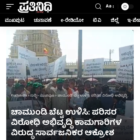
Aa
ಮುಖಪುಟ
ಚುನಾವಣೆ
e-ರೇಡಿಯೋ
ಟಿ ವಿ
ಜಿಲ್ಲೆ
ಇ-ಪೇ
Prathinidhi
>
ಸುದ್ದಿ
>
ಮುಖಪುಟ
>
ಚಾಮುಂಡಿ ಬೆಟ್ಟ ಉಳಿಸಿ: ಪರಿಸರ ವಿರೋಧಿ ಅಭಿವೃದ್ಧಿ ಕಾಮಗಾರಿಗಳ ವಿರುದ್ಧ ಸಾರ್ವಜನಿಕರ ಆಕ್ರೋಶ
ಚಾಮುಂಡಿ ಬೆಟ್ಟ ಉಳಿಸಿ: ಪರಿಸರ
ವಿರೋಧಿ ಅಭಿವೃದ್ಧಿ ಕಾಮಗಾರಿಗಳ
ವಿರುದ್ಧ ಸಾರ್ವಜನಿಕರ ಆಕ್ರೋಶ