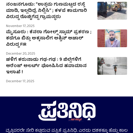
ನಂಜನಗೂಡು: “ಉತ್ತಮ ಗುಣಮಟ್ಟದ ರಸ್ತೆ
ಮಾಡಿ, ಇಲ್ಲದಿದ್ರೆ ನಿಲ್ಲಿಸಿ” ; ಕಳಪೆ ಕಾಮಗಾರಿ
ವಿರುದ್ಧ ರೊಚ್ಚಿಗೆದ್ದ ಗ್ರಾಮಸ್ಥರು
November 17, 2025
ಮೈಸೂರು : ಕೆನರಾ ಗೋಲ್ಡ್‌ ಸ್ಕಾಮ್‌ ಪ್ರಕರಣ ;
ಕಡೆಗೂ ಬಿತ್ತು ಅಕ್ಕಸಾಲಿಗ ಅಶ್ವಿನ್‌ ಆಚಾರ್‌
ವಿರುದ್ಧ FIR
December 20, 2025
ಚಳಿಗೆ ಕರುನಾಡು ಗಢ-ಗಢ : 9 ಜಿಲ್ಲೆಗಳಿಗೆ
ಆರೆಂಜ್ ಅಲರ್ಟ್ ಘೋಷಿಸಿದ ಹವಾಮಾನ
ಇಲಾಖೆ !
December 17, 2025
ವೃತ್ತಿಪರರೇ ಸೇರಿ ಕಟ್ಟಿರುವ ಪತ್ರಿಕೆ ಪ್ರತಿನಿಧಿ. ಎರಡು ದಶಕಕ್ಕೂ ಹೆಚ್ಚು ಕಾಲ