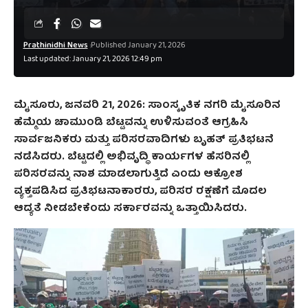
Prathinidhi News
Published January 21, 2026
Last updated: January 21, 2026 12:49 pm
ಮೈಸೂರು, ಜನವರಿ 21, 2026: ಸಾಂಸ್ಕೃತಿಕ ನಗರಿ ಮೈಸೂರಿನ
ಹೆಮ್ಮೆಯ ಚಾಮುಂಡಿ ಬೆಟ್ಟವನ್ನು ಉಳಿಸುವಂತೆ ಆಗ್ರಹಿಸಿ
ಸಾರ್ವಜನಿಕರು ಮತ್ತು ಪರಿಸರವಾದಿಗಳು ಬೃಹತ್ ಪ್ರತಿಭಟನೆ
ನಡೆಸಿದರು. ಬೆಟ್ಟದಲ್ಲಿ ಅಭಿವೃದ್ಧಿ ಕಾರ್ಯಗಳ ಹೆಸರಿನಲ್ಲಿ
ಪರಿಸರವನ್ನು ನಾಶ ಮಾಡಲಾಗುತ್ತಿದೆ ಎಂದು ಆಕ್ರೋಶ
ವ್ಯಕ್ತಪಡಿಸಿದ ಪ್ರತಿಭಟನಾಕಾರರು, ಪರಿಸರ ರಕ್ಷಣೆಗೆ ಮೊದಲ
ಆದ್ಯತೆ ನೀಡಬೇಕೆಂದು ಸರ್ಕಾರವನ್ನು ಒತ್ತಾಯಿಸಿದರು.