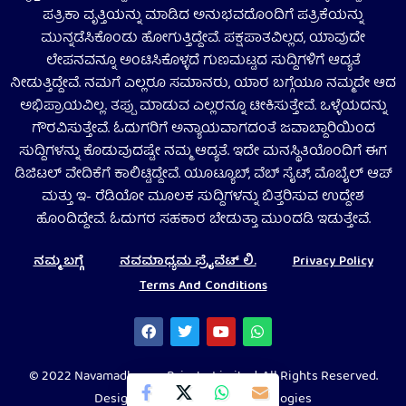
ಪತ್ರಿಕಾ ವೃತ್ತಿಯನ್ನು ಮಾಡಿದ ಅನುಭವದೊಂದಿಗೆ ಪತ್ರಿಕೆಯನ್ನು
ಮುನ್ನಡೆಸಿಕೊಂಡು ಹೋಗುತ್ತಿದ್ದೇವೆ. ಪಕ್ಷಪಾತವಿಲ್ಲದ, ಯಾವುದೇ
ಲೇಪನವನ್ನೂ ಅಂಟಿಸಿಕೊಳ್ಳದೆ ಗುಣಮಟ್ಟದ ಸುದ್ದಿಗಳಿಗೆ ಆದ್ಯತೆ
ನೀಡುತ್ತಿದ್ದೇವೆ. ನಮಗೆ ಎಲ್ಲರೂ ಸಮಾನರು, ಯಾರ ಬಗ್ಗೆಯೂ ನಮ್ಮದೇ ಆದ
ಅಭಿಪ್ರಾಯವಿಲ್ಲ. ತಪ್ಪು ಮಾಡುವ ಎಲ್ಲರನ್ನೂ ಟೀಕಿಸುತ್ತೇವೆ. ಒಳ್ಳೆಯದನ್ನು
ಗೌರವಿಸುತ್ತೇವೆ. ಓದುಗರಿಗೆ ಅನ್ಯಾಯವಾಗದಂತೆ ಜವಾಬ್ದಾರಿಯಿಂದ
ಸುದ್ದಿಗಳನ್ನು ಕೊಡುವುದಷ್ಟೇ ನಮ್ಮ ಆದ್ಯತೆ. ಇದೇ ಮನಸ್ಥಿತಿಯೊಂದಿಗೆ ಈಗ
ಡಿಜಿಟಲ್‌ ವೇದಿಕೆಗೆ ಕಾಲಿಟ್ಟಿದ್ದೇವೆ. ಯೂಟ್ಯೂಬ್‌, ವೆಬ್ ಸೈಟ್‌, ಮೊಬೈಲ್‌ ಆಪ್‌
ಮತ್ತು ಇ- ರೆಡಿಯೋ ಮೂಲಕ ಸುದ್ದಿಗಳನ್ನು ಬಿತ್ತರಿಸುವ ಉದ್ದೇಶ
ಹೊಂದಿದ್ದೇವೆ. ಓದುಗರ ಸಹಕಾರ ಬೇಡುತ್ತಾ ಮುಂದಡಿ ಇಡುತ್ತೇವೆ.
ನಮ್ಮ ಬಗ್ಗೆ
ನವಮಾಧ್ಯಮ ಪ್ರೈವೆಟ್‌ ಲಿ.
Privacy Policy
Terms And Conditions
© 2022 Navamadhyama Private Limited. All Rights Reserved.
Designed by Codeflurry Technologies