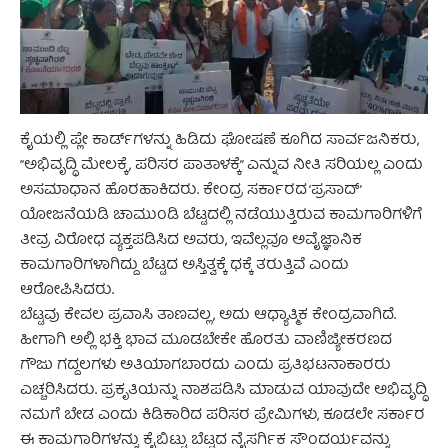
ಕೈಯಲ್ಲಿ ಪ್ಲೇ ಕಾರ್ಡ್‌ಗಳನ್ನು ಹಿಡಿದು ಘೋಷಣೆ ಕೂಗಿದ ಸಾರ್ವಜನಿಕರು,
“ಅಭಿವೃದ್ಧಿ ಮೇಲಕ್ಕೆ, ಪರಿಸರ ಪಾತಾಳಕ್ಕೆ” ಎನ್ನುವ ನೀತಿ ಸರಿಯಲ್ಲ ಎಂದು
ಅಸಮಾಧಾನ ಹೊರಹಾಕಿದರು. ಕೇಂದ್ರ ಸರ್ಕಾರದ ‘ಪ್ರಸಾದ್’
ಯೋಜನೆಯಡಿ ಚಾಮುಂಡಿ ಬೆಟ್ಟದಲ್ಲಿ ನಡೆಯುತ್ತಿರುವ ಕಾಮಗಾರಿಗಳಿಗೆ
ತೀವ್ರ ವಿರೋಧ ವ್ಯಕ್ತಪಡಿಸಿದ ಅವರು, ಇವೆಲ್ಲವೂ ಅವೈಜ್ಞಾನಿಕ
ಕಾಮಗಾರಿಗಳಾಗಿದ್ದು ಬೆಟ್ಟದ ಅಸ್ತಿತ್ವಕ್ಕೆ ಧಕ್ಕೆ ತರುತ್ತಿವೆ ಎಂದು
ಆರೋಪಿಸಿದರು.
ಬೆಟ್ಟವು ಕೇವಲ ಪ್ರವಾಸಿ ತಾಣವಲ್ಲ, ಅದು ಆಧ್ಯಾತ್ಮಿಕ ಕೇಂದ್ರವಾಗಿದೆ.
ಹೀಗಾಗಿ ಅಲ್ಲಿ ಭಕ್ತಿ ಭಾವ ಮೂಡಬೇಕೇ ಹೊರತು ವಾಣಿಜ್ಯೀಕರಣದ
ಗೌಜು ಗದ್ದಲಗಳು ಅತಿಯಾಗಬಾರದು ಎಂದು ಪ್ರತಿಭಟನಾಕಾರರು
ಎಚ್ಚರಿಸಿದರು. ಪ್ರಕೃತಿಯನ್ನು ನಾಶಪಡಿಸಿ ಮಾಡುವ ಯಾವುದೇ ಅಭಿವೃದ್ಧಿ
ನಮಗೆ ಬೇಡ ಎಂದು ಕಿಡಿಕಾರಿದ ಪರಿಸರ ಪ್ರೇಮಿಗಳು, ಕೂಡಲೇ ಸರ್ಕಾರ
ಈ ಕಾಮಗಾರಿಗಳನ್ನು ಕೈಬಿಟ್ಟು ಬೆಟ್ಟದ ನೈಸರ್ಗಿಕ ಸೌಂದರ್ಯವನ್ನು