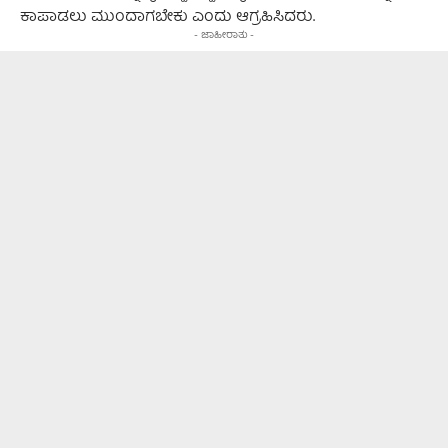
ಕಾಪಾಡಲು ಮುಂದಾಗಬೇಕು ಎಂದು ಆಗ್ರಹಿಸಿದರು.
- ಜಾಹೀರಾತು -