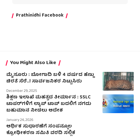
Prathinidhi Facebook
You Might Also Like
ಮೈಸೂರು : ಬೋಗಾದಿ ಬಳಿ 4 ವರ್ಷದ ಹೆಣ್ಣು
ಚಿರತೆ ಸೆರೆ..! ಸಾರ್ವಜನಿಕರ ನಿಟ್ಟುಸಿರು
December 29, 2025
ಶಿಕ್ಷಣ ಇಲಾಖೆ ಮಹತ್ವದ ತೀರ್ಮಾನ : SSLC
ಟಾಪರ್‌ಗಳಿಗೆ ಲ್ಯಾಪ್ ಟಾಪ್ ಬದಲಿಗೆ ನಗದು
ಬಹುಮಾನ ನೀಡಲು ಆದೇಶ
January 24, 2026
ಆರ್ಥಿಕ ಸುಧಾರಣೆಗೆ ಸಂಪನ್ಮೂಲ
ಕ್ರೋಢೀಕರಣ ಸಮಿತಿ ವರದಿ ಸಲ್ಲಿಕೆ