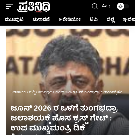
Aa
ಮುಖಪುಟ
ಚುನಾವಣೆ
e-ರೇಡಿಯೋ
ಟಿ ವಿ
ಜಿಲ್ಲೆ
ಇ-ಪೇ
Prathinidhi
>
ಸುದ್ದಿ
>
ಮುಖಪುಟ
>
ಜೂನ್ 2026 ರ ಒಳಗೆ ತುಂಗಭದ್ರಾ ಜಲಾಶಯಕ್ಕೆ ಹೊಸ ಕ್ರಸ್ಟ್ ಗೇಟ್ : ಉಪ ಮುಖ್ಯಮಂತ್ರಿ ಡಿಕೆ ಶಿವಕುಮಾರ್
ಜೂನ್ 2026 ರ ಒಳಗೆ ತುಂಗಭದ್ರಾ
ಜಲಾಶಯಕ್ಕೆ ಹೊಸ ಕ್ರಸ್ಟ್ ಗೇಟ್ :
ಉಪ ಮುಖ್ಯಮಂತ್ರಿ ಡಿಕೆ