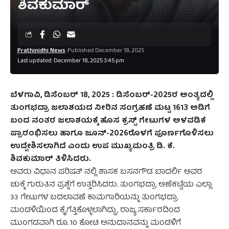
ಶಿವಕುಮಾರ್
Prathinidhi News
Published December 18, 2025
Last updated: December 18, 2025 3:45 pm
ಬೆಳಗಾವಿ, ಡಿಸೆಂಬರ್‌ 18, 2025 : ಡಿಸೆಂಬರ್-2025ರ ಅಂತ್ಯದಲ್ಲಿ
ತುಂಗಭದ್ರಾ ಜಲಾಶಯದ ನೀರಿನ ಸಂಗ್ರಹಣೆ ಮಟ್ಟ 1613 ಅಡಿಗೆ
ಬಂದ ನಂತರ ಜಲಾಶಯಕ್ಕೆ ಹೊಸ ಕ್ರಸ್ಟ್ ಗೇಟುಗಳ ಅಳವಡಿಕೆ
ಪ್ರಾರಂಭಿಸಲು ಹಾಗೂ ಜೂನ್-2026ರೊಳಗೆ ಪೂರ್ಣಗೊಳಿಸಲು
ಉದ್ದೇಶಿಸಲಾಗಿದೆ ಎಂದು ಉಪ ಮುಖ್ಯಮಂತ್ರಿ ಡಿ. ಕೆ.
ಶಿವಕುಮಾರ್ ತಿಳಿಸಿದರು.
ಅವರು ವಿಧಾನ ಪರಿಷತ್ ನಲ್ಲಿ ಶಾಸಕ ಬಸನಗೌಡ ಬಾದರ್ಲಿ ಅವರ
ಚುಕ್ಕೆ ಗುರುತಿನ ಪ್ರಶ್ನೆಗೆ ಉತ್ತರಿಸಿದರು. ತುಂಗಭದ್ರಾ ಅಣೆಕಟ್ಟೆಯ ಎಲ್ಲಾ
33 ಗೇಟುಗಳ ಬದಲಾವಣೆ ಕಾಮಗಾರಿಯನ್ನು ತುಂಗಭದ್ರಾ
ಮಂಡಳಿಯಿಂದ ಕೈಗೆತ್ತಿಕೊಳ್ಳಲಾಗಿದ್ದು, ರಾಜ್ಯ ಸರ್ಕಾರದಿಂದ
ಮುಂಗಡವಾಗಿ ರೂ. 10 ಕೋಟಿ ಅನುದಾನವನ್ನು ಮಂಡಳಿಗೆ