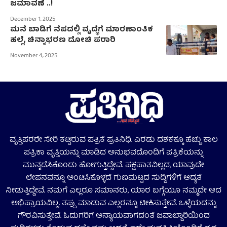
ಜಮಾವಣೆ ..!
December 1, 2025
ಮನೆ ಬಾಡಿಗೆ ನೆಪದಲ್ಲಿ ವೃದ್ಧೆಗೆ ಮಾರಣಾಂತಿಕ
ಹಲ್ಲೆ, ಚಿನ್ನಾಭರಣ ದೋಚಿ ಪರಾರಿ
November 4, 2025
ವೃತ್ತಿಪರರೇ ಸೇರಿ ಕಟ್ಟಿರುವ ಪತ್ರಿಕೆ ಪ್ರತಿನಿಧಿ. ಎರಡು ದಶಕಕ್ಕೂ ಹೆಚ್ಚು ಕಾಲ
ಪತ್ರಿಕಾ ವೃತ್ತಿಯನ್ನು ಮಾಡಿದ ಅನುಭವದೊಂದಿಗೆ ಪತ್ರಿಕೆಯನ್ನು
ಮುನ್ನಡೆಸಿಕೊಂಡು ಹೋಗುತ್ತಿದ್ದೇವೆ. ಪಕ್ಷಪಾತವಿಲ್ಲದ, ಯಾವುದೇ
ಲೇಪನವನ್ನೂ ಅಂಟಿಸಿಕೊಳ್ಳದೆ ಗುಣಮಟ್ಟದ ಸುದ್ದಿಗಳಿಗೆ ಆದ್ಯತೆ
ನೀಡುತ್ತಿದ್ದೇವೆ. ನಮಗೆ ಎಲ್ಲರೂ ಸಮಾನರು, ಯಾರ ಬಗ್ಗೆಯೂ ನಮ್ಮದೇ ಆದ
ಅಭಿಪ್ರಾಯವಿಲ್ಲ. ತಪ್ಪು ಮಾಡುವ ಎಲ್ಲರನ್ನೂ ಟೀಕಿಸುತ್ತೇವೆ. ಒಳ್ಳೆಯದನ್ನು
ಗೌರವಿಸುತ್ತೇವೆ. ಓದುಗರಿಗೆ ಅನ್ಯಾಯವಾಗದಂತೆ ಜವಾಬ್ದಾರಿಯಿಂದ