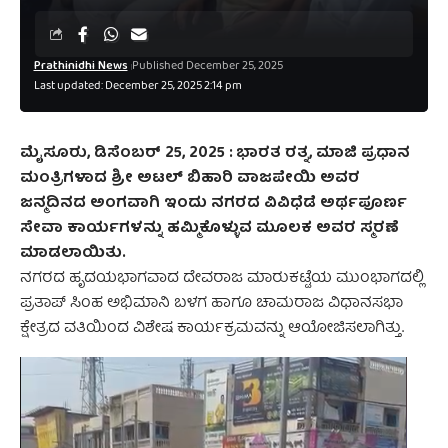
Prathinidhi News
Published December 25, 2025
Last updated: December 25, 2025 2:14 pm
ಮೈಸೂರು, ಡಿಸೆಂಬರ್‌ 25, 2025 :
ಭಾರತ ರತ್ನ, ಮಾಜಿ ಪ್ರಧಾನ
ಮಂತ್ರಿಗಳಾದ ಶ್ರೀ ಅಟಲ್ ಬಿಹಾರಿ ವಾಜಪೇಯಿ ಅವರ
ಜನ್ಮದಿನದ ಅಂಗವಾಗಿ ಇಂದು ನಗರದ ವಿವಿಧೆಡೆ ಅರ್ಥಪೂರ್ಣ
ಸೇವಾ ಕಾರ್ಯಗಳನ್ನು ಹಮ್ಮಿಕೊಳ್ಳುವ ಮೂಲಕ ಅವರ ಸ್ಮರಣೆ
ಮಾಡಲಾಯಿತು.
ನಗರದ ಹೃದಯಭಾಗವಾದ ದೇವರಾಜ ಮಾರುಕಟ್ಟೆಯ ಮುಂಭಾಗದಲ್ಲಿ
ಪ್ರತಾಪ್ ಸಿಂಹ ಅಭಿಮಾನಿ ಬಳಗ ಹಾಗೂ ಚಾಮರಾಜ ವಿಧಾನಸಭಾ
ಕ್ಷೇತ್ರದ ವತಿಯಿಂದ ವಿಶೇಷ ಕಾರ್ಯಕ್ರಮವನ್ನು ಆಯೋಜಿಸಲಾಗಿತ್ತು.