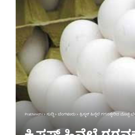
Prathinidhi
>
ಸುದ್ದಿ
>
ಬೆಂಗಳೂರು
>
ಕ್ರಿಸ್ಮಸ್‌ ಹಿನ್ನೆಲೆ ಗಗನಕ್ಕೇರಿದ ಮೊಟ್ಟ