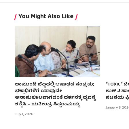
You Might Also Like
ಚಾಮುಂಡಿ ಬೆಟ್ಟದಲ್ಲಿ ಆಷಾಢದ ಸಂಭ್ರಮ;
“TOXIC” ಟೀಸ
ಭಕ್ತಾಧಿಗಳಿಗೆ ಯಾವುದೇ
ಲುಕ್..! ಹ
ಅನಾನುಕೂಲವಾಗದಂತೆ ದರ್ಶನಕ್ಕೆ ವ್ಯವಸ್ಥೆ
ನಟನೆಯ ಫಿ
ಕಲ್ಪಿಸಿ – ಯತೀಂದ್ರ ಸಿದ್ದರಾಮಯ್ಯ
January 8, 202
July 1, 2026