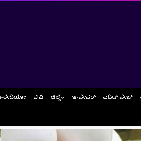
e-ರೇಡಿಯೋ
ಟಿ ವಿ
ಜಿಲ್ಲೆ
ಇ-ಪೇಪರ್
ಎಡಿಟ್‌ ಪೇಜ್‌