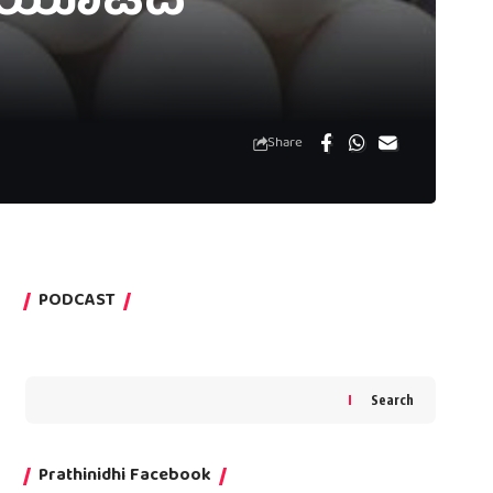
– ಬಿಸಿಯೂಟದ
Share
PODCAST
Search
Prathinidhi Facebook