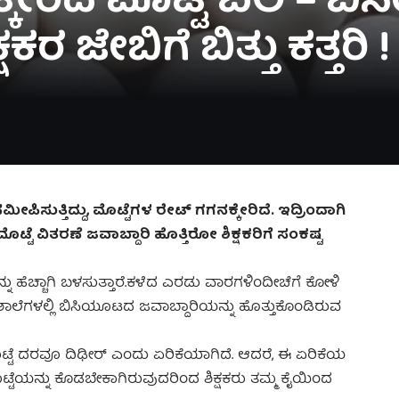
 ಗಗನಕ್ಕೇರಿದ ಮೊಟ್ಟೆ ಬೆಲೆ 
ಷಕರ ಜೇಬಿಗೆ ಬಿತ್ತು ಕತ್ತರಿ !
 ಸಮೀಪಿಸುತ್ತಿದ್ದು, ಮೊಟ್ಟೆಗಳ ರೇಟ್ ಗಗನಕ್ಕೇರಿದೆ. ಇದ್ರಿಂದಾಗಿ
ಟೆ ವಿತರಣೆ ಜವಾಬ್ದಾರಿ ಹೊತ್ತಿರೋ ಶಿಕ್ಷಕರಿಗೆ ಸಂಕಷ್ಟ
್ನು ಹೆಚ್ಚಾಗಿ ಬಳಸುತ್ತಾರೆ.ಕಳೆದ ಎರಡು ವಾರಗಳಿಂದೀಚೆಗೆ ಕೋಳಿ
ಲಿ ಶಾಲೆಗಳಲ್ಲಿ ಬಿಸಿಯೂಟದ ಜವಾಬ್ದಾರಿಯನ್ನು ಹೊತ್ತುಕೊಂಡಿರುವ
ೊಟ್ಟೆ ದರವೂ ದಿಢೀ‌ರ್ ಎಂದು ಏರಿಕೆಯಾಗಿದೆ. ಆದರೆ, ಈ ಏರಿಕೆಯ
್ಟೆಯನ್ನು ಕೊಡಬೇಕಾಗಿರುವುದರಿಂದ ಶಿಕ್ಷಕರು ತಮ್ಮ ಕೈಯಿಂದ