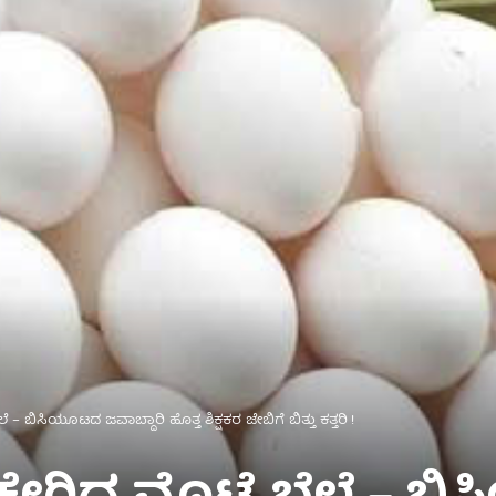
ೆ ಬೆಲೆ – ಬಿಸಿಯೂಟದ ಜವಾಬ್ದಾರಿ ಹೊತ್ತ ಶಿಕ್ಷಕರ ಜೇಬಿಗೆ ಬಿತ್ತು ಕತ್ತರಿ !