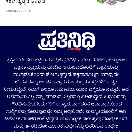
70ರ ವೃದ್ಧನ ಬಂಧನ
January 22, 2026
ವೃತ್ತಿಪರರೇ ಸೇರಿ ಕಟ್ಟಿರುವ ಪತ್ರಿಕೆ ಪ್ರತಿನಿಧಿ. ಎರಡು ದಶಕಕ್ಕೂ ಹೆಚ್ಚು ಕಾಲ
ಪತ್ರಿಕಾ ವೃತ್ತಿಯನ್ನು ಮಾಡಿದ ಅನುಭವದೊಂದಿಗೆ ಪತ್ರಿಕೆಯನ್ನು
ಮುನ್ನಡೆಸಿಕೊಂಡು ಹೋಗುತ್ತಿದ್ದೇವೆ. ಪಕ್ಷಪಾತವಿಲ್ಲದ, ಯಾವುದೇ
ಲೇಪನವನ್ನೂ ಅಂಟಿಸಿಕೊಳ್ಳದೆ ಗುಣಮಟ್ಟದ ಸುದ್ದಿಗಳಿಗೆ ಆದ್ಯತೆ
ನೀಡುತ್ತಿದ್ದೇವೆ. ನಮಗೆ ಎಲ್ಲರೂ ಸಮಾನರು, ಯಾರ ಬಗ್ಗೆಯೂ ನಮ್ಮದೇ ಆದ
ಅಭಿಪ್ರಾಯವಿಲ್ಲ. ತಪ್ಪು ಮಾಡುವ ಎಲ್ಲರನ್ನೂ ಟೀಕಿಸುತ್ತೇವೆ. ಒಳ್ಳೆಯದನ್ನು
ಗೌರವಿಸುತ್ತೇವೆ. ಓದುಗರಿಗೆ ಅನ್ಯಾಯವಾಗದಂತೆ ಜವಾಬ್ದಾರಿಯಿಂದ
ಸುದ್ದಿಗಳನ್ನು ಕೊಡುವುದಷ್ಟೇ ನಮ್ಮ ಆದ್ಯತೆ. ಇದೇ ಮನಸ್ಥಿತಿಯೊಂದಿಗೆ ಈಗ
ಡಿಜಿಟಲ್‌ ವೇದಿಕೆಗೆ ಕಾಲಿಟ್ಟಿದ್ದೇವೆ. ಯೂಟ್ಯೂಬ್‌, ವೆಬ್ ಸೈಟ್‌, ಮೊಬೈಲ್‌ ಆಪ್‌
ಮತ್ತು ಇ- ರೆಡಿಯೋ ಮೂಲಕ ಸುದ್ದಿಗಳನ್ನು ಬಿತ್ತರಿಸುವ ಉದ್ದೇಶ