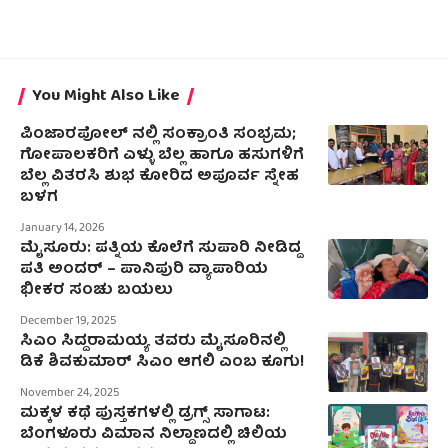
You Might Also Like
ಪಿಂಜಾರಪೋಲ್ ನಲ್ಲಿ ಸಂಕ್ರಾಂತಿ ಸಂಭ್ರಮ;
ಗೋಪಾಲಕರಿಗೆ ಎಳ್ಳು ಬೆಲ್ಲ ಹಾಗೂ ಹಸುಗಳಿಗೆ
ಬೆಲ್ಲ ವಿತರಸಿ ಶುಭ ಕೋರಿದ ಅಪೂರ್ವ ಸ್ನೇಹ
ಬಳಗ
January 14, 2026
ಮೈಸೂರು: ಪತ್ನಿಯ ಕೊಲೆಗೆ ಸುಪಾರಿ ನೀಡಿದ್ದ
ಪತಿ ಅಂದರ್ – ಪಾನಿಪುರಿ ವ್ಯಾಪಾರಿಯ
ಭೀಕರ ಸಂಚು ಬಯಲು
December 19, 2025
ಸಿಎಂ ಸಿದ್ದರಾಮಯ್ಯ ತವರು ಮೈಸೂರಿನಲ್ಲಿ
ಡಿಕೆ ಶಿವಕುಮಾರ್ ಸಿಎಂ ಆಗಲಿ ಎಂಬ ಕೂಗು!
November 24, 2025
ಮಕ್ಕಳ ಕಥೆ ಪುಸ್ತಕಗಳಲ್ಲಿ ಡ್ರಗ್ಸ್ ಸಾಗಾಟ:
ಬೆಂಗಳೂರು ವಿಮಾನ ನಿಲ್ದಾಣದಲ್ಲಿ ಚಿಲಿಯ