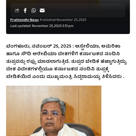
Prathinidhi News
Published November 25, 2025
Last updated: November 25, 2025 3:51 pm
ಬೆಂಗಳೂರು, ನವೆಂಬರ್ 25, 2025 : ಆಸ್ಟ್ರೇಲಿಯಾ, ಅಮೆರಿಕಾ
ಹಾಗೂ ಸೌದಿ ಅರೇಬಿಯಾ ದೇಶಗಳಿಗೆ ಕರ್ನಾಟಕದ ನಂದಿನಿ
ತುಪ್ಪವನ್ನು ರಫ್ತು ಮಾಡಲಾಗುತ್ತಿದೆ. ತುಪ್ಪದ ಬೇಡಿಕೆ ಹೆಚ್ಚಾಗುತ್ತಿದ್ದು,
ದೇಶ ವಿದೇಶಗಳಲ್ಲಿಯೂ ಕರ್ನಾಟಕದ ನಂದಿನಿ ತುಪ್ಪಕ್ಕೆ
ಬೇಡಿಕೆಯಿದೆ ಎಂದು ಮುಖ್ಯಮಂತ್ರಿ ಸಿದ್ದರಾಮಯ್ಯ ತಿಳಿಸಿದರು .