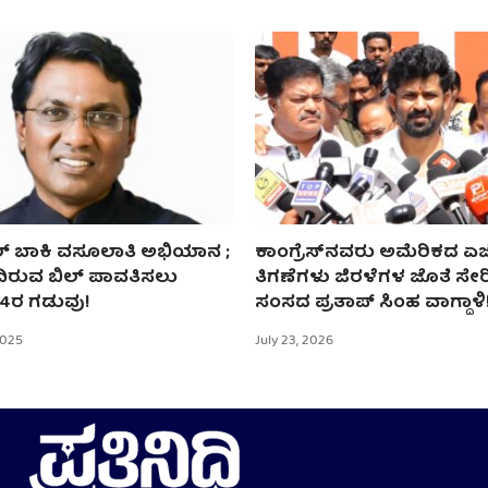
ಬಿಲ್‌ ಬಾಕಿ ವಸೂಲಾತಿ ಅಭಿಯಾನ ;
ಕಾಂಗ್ರೆಸ್‌ನವರು ಅಮೆರಿಕದ ಏ
ಿರುವ ಬಿಲ್‌ ಪಾವತಿಸಲು
ತಿಗಣೆಗಳು ಜಿರಳೆಗಳ ಜೊತೆ ಸೇರ
14ರ ಗಡುವು!
ಸಂಸದ ಪ್ರತಾಪ್ ಸಿಂಹ ವಾಗ್ದಾಳಿ
2025
July 23, 2026