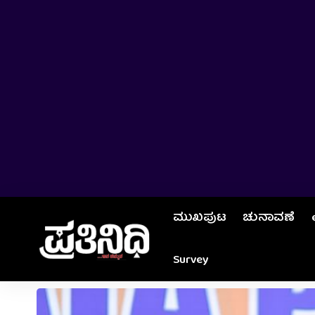
ಮುಖಪುಟ
ಚುನಾವಣೆ
Survey