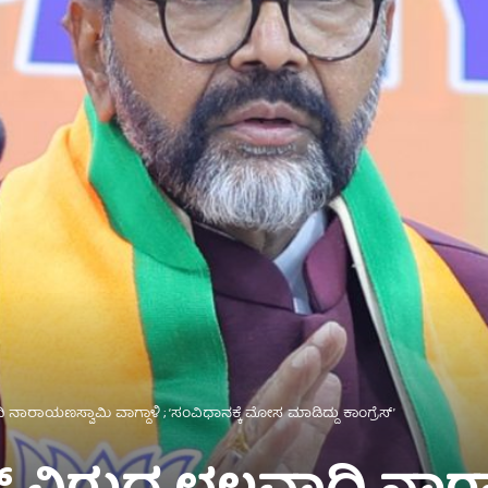
ಿ ನಾರಾಯಣಸ್ವಾಮಿ ವಾಗ್ದಾಳಿ ; ‘ಸಂವಿಧಾನಕ್ಕೆ ಮೋಸ ಮಾಡಿದ್ದು ಕಾಂಗ್ರೆಸ್’