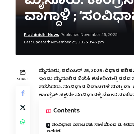
ಮೈಸೂರು: ಕಾಂಗ್ರೆ
ವಾಗ್ದಾಳಿ ; ‘ಸಂವಿಧಾ
Prathinidhi News
Published November 25, 2025
Last updated: November 25, 2025 3:46 pm
ಮೈಸೂರು, ನವೆಂಬರ್‌ 25, 2025 :ವಿಧಾನ ಪರ
ಇಂದು ಮೈಸೂರಿನ ಬಿಜೆಪಿ ಕಚೇರಿಯಲ್ಲಿ ನಡೆದ ಸುದ್ದಿ
SHARE
ನಡೆಸಿದರು. ಸಂವಿಧಾನ ದಿನಾಚರಣೆ ಮತ್ತು ಡಾ.
ಕಾಂಗ್ರೆಸ್ ಪಕ್ಷವೇ ಸಂವಿಧಾನಕ್ಕೆ ಮೋಸ ಮಾಡ
Contents
ಸಂವಿಧಾನ ದಿನಾಚರಣೆ: ನಾಳೆಯಿಂದ ಡಿ. 6ರವರ
ಆಚರಣೆ