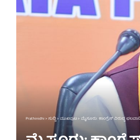
Prathinidhi
>
ಸುದ್ದಿ
>
ಮುಖಪುಟ
>
ಮೈಸೂರು: ಕಾಂಗ್ರೆಸ್ ವಿರುದ್ಧ ಛಲವಾದ