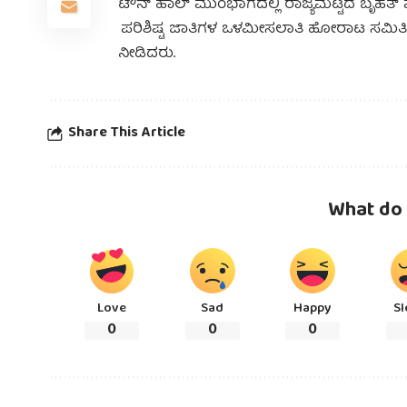
ಟೌನ್ ಹಾಲ್ ಮುಂಭಾಗದಲ್ಲಿ ರಾಜ್ಯಮಟ್ಟದ ಬೃಹ
ಪರಿಶಿಷ್ಟ ಜಾತಿಗಳ ಒಳಮೀಸಲಾತಿ ಹೋರಾಟ ಸಮಿತ
ನೀಡಿದರು.
Share This Article
What do 
Love
Sad
Happy
Sl
0
0
0