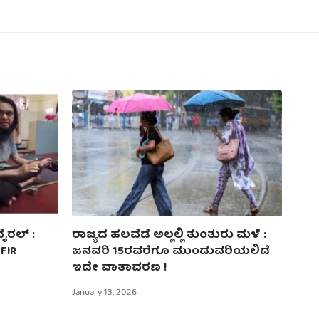
ರಲ್‌ :
ರಾಜ್ಯದ ಹಲವೆಡೆ ಅಲ್ಲಲ್ಲಿ ತುಂತುರು ಮಳೆ :
FIR
ಜನವರಿ 15ರವರೆಗೂ ಮುಂದುವರಿಯಲಿದೆ
ಇದೇ ವಾತಾವರಣ !
January 13, 2026