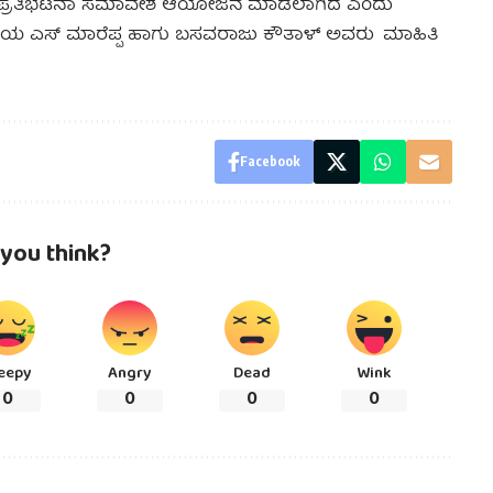
ತ್ ಪ್ರತಿಭಟನಾ ಸಮಾವೇಶ ಆಯೋಜನೆ ಮಾಡಲಾಗಿದೆ ಎಂದು
ಿಯ ಎಸ್ ಮಾರೆಪ್ಪ ಹಾಗು ಬಸವರಾಜು ಕೌತಾಳ್ ಅವರು ಮಾಹಿತಿ
Facebook
you think?
eepy
Angry
Dead
Wink
0
0
0
0