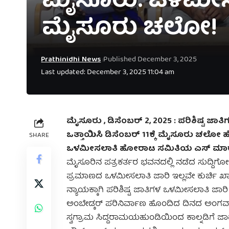
ಮೈಸೂರು: ಒಳಮೀಸಲಾತ
ಮೈಸೂರು ಚಲೋ!
Prathinidhi News
Published December 3, 2025
Last updated: December 3, 2025 11:04 am
ಮೈಸೂರು , ಡಿಸೆಂಬರ್‌ 2, 2025 : ಪರಿಶಿಷ್ಟ
ಒತ್ತಾಯಿಸಿ ಡಿಸೆಂಬರ್‌ 11ಕ್ಕೆ ಮೈಸೂರು ಚಲೋ
SHARE
ಒಳಮೀಸಲಾತಿ ಹೋರಾಟ ಸಮಿತಿಯ ಎಸ್ ಮಾರೆಪ್
ಮೈಸೂರಿನ ಪತ್ರಕರ್ತರ ಭವನದಲ್ಲಿ ನಡೆದ ಸುದ್ದಿಗೋಷ
ಪ್ರಮಾಣದ ಒಳಮೀಸಲಾತಿ ಜಾರಿ ಇಲ್ಲವೇ ಕುರ್ಚಿ 
ನ್ಯಾಯಕ್ಕಾಗಿ ಪರಿಶಿಷ್ಟ ಜಾತಿಗಳ ಒಳಮೀಸಲಾತಿ ಜಾ
ಅಂಬೇಡ್ಕರ್ ಪರಿನಿರ್ವಾಣ ಹೊಂದಿದ ದಿನದ ಅಂಗವಾಗ
ಸ್ವಗ್ರಾಮ ಸಿದ್ದರಾಮಯಹುಂಡಿಯಿಂದ ಕಾಲ್ನಡಿಗೆ ಜಾಥಾ