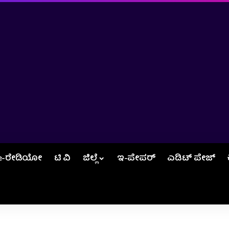
e-ರೇಡಿಯೋ
ಟಿ ವಿ
ಜಿಲ್ಲೆ
ಇ-ಪೇಪರ್
ಎಡಿಟ್‌ ಪೇಜ್‌