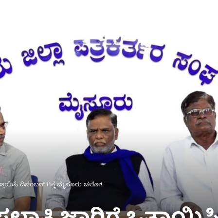
ಾಯಿಸಿ ಡಿಸೆಂಬರ್ 11ಕ್ಕೆ ಮೈಸೂರು ಚಲೋ!