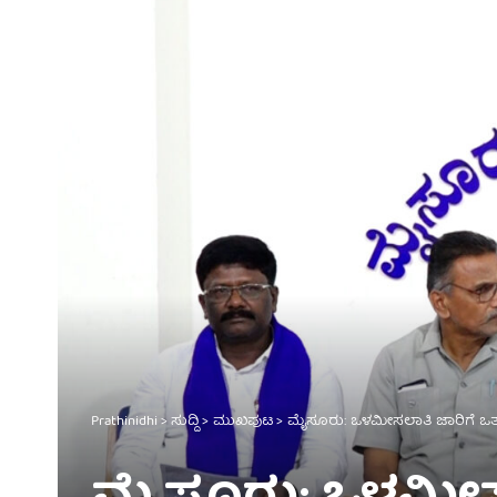
Prathinidhi
>
ಸುದ್ದಿ
>
ಮುಖಪುಟ
>
ಮೈಸೂರು: ಒಳಮೀಸಲಾತಿ ಜಾರಿಗೆ ಒತ್ತ