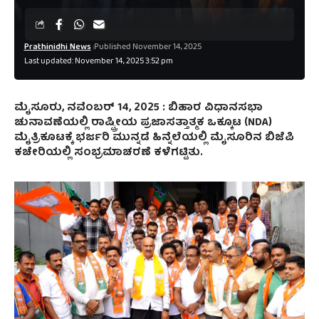
Prathinidhi News
Published November 14, 2025
Last updated: November 14, 2025 3:52 pm
ಮೈಸೂರು, ನವೆಂಬರ್‌ 14, 2025 :
ಬಿಹಾರ ವಿಧಾನಸಭಾ
ಚುನಾವಣೆಯಲ್ಲಿ ರಾಷ್ಟ್ರೀಯ ಪ್ರಜಾಸತ್ತಾತ್ಮಕ ಒಕ್ಕೂಟ (NDA)
ಮೈತ್ರಿಕೂಟಕ್ಕೆ ಭರ್ಜರಿ ಮುನ್ನಡೆ ಹಿನ್ನೆಲೆಯಲ್ಲಿ ಮೈಸೂರಿನ ಬಿಜೆಪಿ
ಕಚೇರಿಯಲ್ಲಿ ಸಂಭ್ರಮಾಚರಣೆ ಕಳೆಗಟ್ಟಿತು.