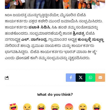
NDA ಜಯದತ್ತ ಮುನ್ನುಗ್ಗುತ್ತಿದ್ದಂತೆಯೇ, ಮೈಸೂರಿನ ಬಿಜೆಪಿ
ಕಾರ್ಯಕರ್ತರು ಪಕ್ಷದ ಕಚೇರಿ ಮುಂದೆ ಜಮಾಯಿಸಿ ಸಂಭ್ರಮಿಸಿದರು.
ಪಟಾಕಿ ಸಿಡಿಸಿ
ಕಾರ್ಯಕರ್ತರು
, ಸಿಹಿ ಹಂಚಿ ತಮ್ಮ ಸಂತೋಷವನ್ನು
ಶ್ರೀವತ್ಸ
ಹಂಚಿಕೊಂಡರು. ಸಂಭ್ರಮಾಚರಣೆಯಲ್ಲಿ ಶಾಸಕ
, ಬಿಜೆಪಿ
ಎಲ್. ನಾಗೇಂದ್ರ
ಕುಂಬ್ರಳ್ಳಿ ಸುಬ್ಬಣ್ಣ
ನಗರಾಧ್ಯಕ್ಷ
, ಗ್ರಾಮಾಂತರ ಅಧ್ಯಕ್ಷ
ಸೇರಿದಂತೆ ಹಲವು ಪ್ರಮುಖ ನಾಯಕರು ಮತ್ತು ಕಾರ್ಯಕರ್ತರು
ಭಾಗವಹಿಸಿದ್ದರು. ಬಿಜೆಪಿ ಕಾರ್ಯಕರ್ತರು “ಭಾರತ್ ಮಾತಾ ಕೀ ಜೈ”
ಎಂದು ಘೋಷಣೆ ಕೂಗಿ ತಮ್ಮ ಸಂಭ್ರಮವನ್ನು ವ್ಯಕ್ತಪಡಿಸಿದರು.
What do you think?