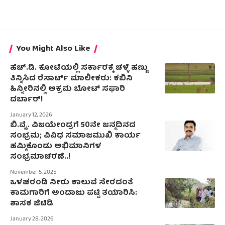
You Might Also Like
ಹೆಚ್.ಡಿ. ಕೋಟೆಯಲ್ಲಿ ಸರ್ಕಾರಕ್ಕೆ ಚಳ್ಳೆ ಹಣ್ಣು
ತಿನ್ನಿಸಿದ ರೆಸಾರ್ಟ್ ಮಾಲೀಕರು: ಕಬಿನಿ
ಹಿನ್ನೀರಿನಲ್ಲಿ ಅಕ್ರಮ ಬೋಟ್ ಸಫಾರಿ
ದರ್ಬಾರ್!
January 12, 2026
ಬಿ.ವೈ. ವಿಜಯೇಂದ್ರಗೆ 50ನೇ ಜನ್ಮದಿನದ
ಸಂಭ್ರಮ; ವಿವಿಧ ಸಮಾಜಮುಖಿ ಕಾರ್ಯ
ಹಮ್ಮಿಕೊಂಡು ಅಭಿಮಾನಿಗಳ
ಸಂಭ್ರಮಾಚರಣೆ..!
November 5, 2025
ಒಳಚರಂಡಿ ನೀರು ಕಾಲುವೆ ಸೇರದಂತೆ
ಕಾಮಗಾರಿಗೆ ಅಂದಾಜು ಪಟ್ಟಿ ತಯಾರಿಸಿ:
ಶಾಸಕ ಜಿಟಿಡಿ
January 28, 2026