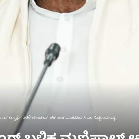
ಪಾಲ್ ಆಸ್ಪತ್ರೆಗೆ ತೆರಳಿ ರೋಟೀನ್ ಚೆಕ್ ಅಪ್ ಮಾಡಿಸಿದ ಸಿಎಂ ಸಿದ್ದರಾಮಯ್ಯ!