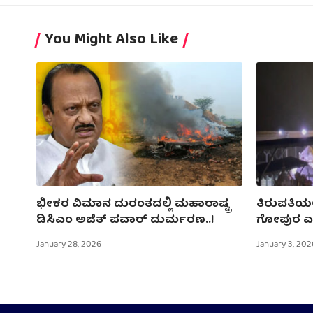
You Might Also Like
ಭೀಕರ ವಿಮಾನ ದುರಂತದಲ್ಲಿ ಮಹಾರಾಷ್ಟ್ರ
ತಿರುಪತಿಯಲ
ಡಿಸಿಎಂ ಅಜಿತ್ ಪವಾರ್ ದುರ್ಮರಣ..!
ಗೋಪುರ ಏರ
January 28, 2026
January 3, 202