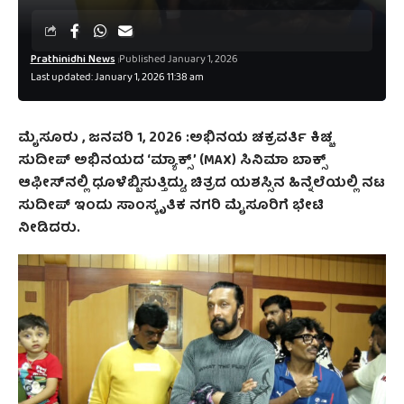
Prathinidhi News
Published January 1, 2026
Last updated: January 1, 2026 11:38 am
ಮೈಸೂರು , ಜನವರಿ 1, 2026 :ಅಭಿನಯ ಚಕ್ರವರ್ತಿ ಕಿಚ್ಚ
ಸುದೀಪ್ ಅಭಿನಯದ ‘ಮ್ಯಾಕ್ಸ್’ (MAX) ಸಿನಿಮಾ ಬಾಕ್ಸ್
ಆಫೀಸ್‌ನಲ್ಲಿ ಧೂಳೆಬ್ಬಿಸುತ್ತಿದ್ದು, ಚಿತ್ರದ ಯಶಸ್ಸಿನ ಹಿನ್ನೆಲೆಯಲ್ಲಿ ನಟ
ಸುದೀಪ್ ಇಂದು ಸಾಂಸ್ಕೃತಿಕ ನಗರಿ ಮೈಸೂರಿಗೆ ಭೇಟಿ
ನೀಡಿದರು.