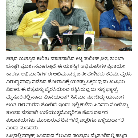
ಚಿತ್ರದ ಯಶಸ್ಸಿನ ಕುರಿತು ಮಾತನಾಡಿದ ಕಿಚ್ಚ ಸುದೀಪ್ ,ಚಿತ್ರ ತುಂಬಾ
ಚೆನ್ನಾಗಿ ಪ್ರದರ್ಶನವಾಗುತ್ತಿದೆ. ಈ ಯಶಸ್ಸಿಗೆ ಅಭಿಮಾನಿಗಳ ಪ್ರೀತಿಯೇ
ಕಾರಣ. ಅಭಿಮಾನಿಗಳ ಈ ಅಭಿಮಾನಕ್ಕೆ ಏನೇ ಹೇಳಿದರು ಕಡಿಮೆ. ಪೈರಸಿ
ವಿರುದ್ಧ ನಾವು ನಡೆಸಿದ ಹೋರಾಟಕ್ಕೆ ಯಶಸ್ಸು ಸಿಕ್ಕಿರುವುದು ಖುಷಿಯ
ವಿಚಾರ. ಈ ಚಿತ್ರವನ್ನು ಪೈರಸಿಯಿಂದ ರಕ್ಷಿಸಿರುವುದು ನನ್ನ ಫ್ಯಾನ್ಸ್.
ಮೈಸೂರಿನಲ್ಲಿ ನಾನು ಕೊನೆಯದಾಗಿ ಸಿನಿಮಾ ನೋಡಿದ್ದು ಯಾವಾಗ
ಅಂತ ಈಗ ಮರೆತು ಹೋಗಿದೆ. ಇಂದು ಇಲ್ಲಿ ಕುಳಿತು ಸಿನಿಮಾ ನೋಡಿದ್ದು
ತುಂಬಾ ನೆನಪಾಗಿ ಉಳಿಯುತ್ತದೆ.ಎಲ್ಲರಿಗೂ ಹೊಸ ವರ್ಷದ
ಶುಭಾಶಯಗಳು, ಮುಂಬರುವ ದಿನಗಳಲ್ಲಿ ಎಲ್ಲರಿಗೂ ಒಳ್ಳೆಯದಾಗಲಿ
ಎಂದು ನುಡಿದರು.
ಒಟ್ಟಿನಲ್ಲಿ ‘ಮ್ಯಾಕ್ಸ್’ ಸಿನಿಮಾದ ಗೆಲುವಿನ ಸಂಭ್ರಮ ಮೈಸೂರಿನಲ್ಲಿ ಹಬ್ಬದ