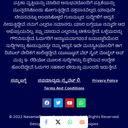
ಪತ್ರಿಕಾ ವೃತ್ತಿಯನ್ನು ಮಾಡಿದ ಅನುಭವದೊಂದಿಗೆ ಪತ್ರಿಕೆಯನ್ನು
ಮುನ್ನಡೆಸಿಕೊಂಡು ಹೋಗುತ್ತಿದ್ದೇವೆ. ಪಕ್ಷಪಾತವಿಲ್ಲದ, ಯಾವುದೇ
ಲೇಪನವನ್ನೂ ಅಂಟಿಸಿಕೊಳ್ಳದೆ ಗುಣಮಟ್ಟದ ಸುದ್ದಿಗಳಿಗೆ ಆದ್ಯತೆ
ನೀಡುತ್ತಿದ್ದೇವೆ. ನಮಗೆ ಎಲ್ಲರೂ ಸಮಾನರು, ಯಾರ ಬಗ್ಗೆಯೂ ನಮ್ಮದೇ ಆದ
ಅಭಿಪ್ರಾಯವಿಲ್ಲ. ತಪ್ಪು ಮಾಡುವ ಎಲ್ಲರನ್ನೂ ಟೀಕಿಸುತ್ತೇವೆ. ಒಳ್ಳೆಯದನ್ನು
ಗೌರವಿಸುತ್ತೇವೆ. ಓದುಗರಿಗೆ ಅನ್ಯಾಯವಾಗದಂತೆ ಜವಾಬ್ದಾರಿಯಿಂದ
ಸುದ್ದಿಗಳನ್ನು ಕೊಡುವುದಷ್ಟೇ ನಮ್ಮ ಆದ್ಯತೆ. ಇದೇ ಮನಸ್ಥಿತಿಯೊಂದಿಗೆ ಈಗ
ಡಿಜಿಟಲ್‌ ವೇದಿಕೆಗೆ ಕಾಲಿಟ್ಟಿದ್ದೇವೆ. ಯೂಟ್ಯೂಬ್‌, ವೆಬ್ ಸೈಟ್‌, ಮೊಬೈಲ್‌ ಆಪ್‌
ಮತ್ತು ಇ- ರೆಡಿಯೋ ಮೂಲಕ ಸುದ್ದಿಗಳನ್ನು ಬಿತ್ತರಿಸುವ ಉದ್ದೇಶ
ಹೊಂದಿದ್ದೇವೆ. ಓದುಗರ ಸಹಕಾರ ಬೇಡುತ್ತಾ ಮುಂದಡಿ ಇಡುತ್ತೇವೆ.
ನಮ್ಮ ಬಗ್ಗೆ
ನವಮಾಧ್ಯಮ ಪ್ರೈವೆಟ್‌ ಲಿ.
Privacy Policy
Terms And Conditions
© 2022 Navamadhyama Private Limited. All Rights Reserved.
Designed by Codeflurry Technologies