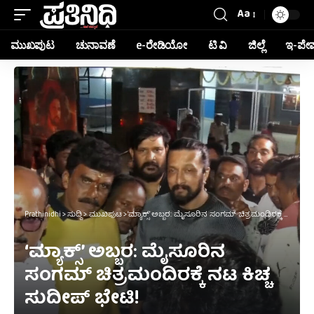
Aa
ಮುಖಪುಟ
ಚುನಾವಣೆ
e-ರೇಡಿಯೋ
ಟಿ ವಿ
ಜಿಲ್ಲೆ
ಇ-ಪೇ
Prathinidhi
>
ಸುದ್ದಿ
>
ಮುಖಪುಟ
>
‘ಮ್ಯಾಕ್ಸ್’ ಅಬ್ಬರ: ಮೈಸೂರಿನ ಸಂಗಮ್ ಚಿತ್ರಮಂದಿರಕ್ಕೆ ನಟ ಕಿಚ್ಚ ಸುದೀಪ್ ಭೇಟಿ!
‘ಮ್ಯಾಕ್ಸ್’ ಅಬ್ಬರ: ಮೈಸೂರಿನ
ಸಂಗಮ್ ಚಿತ್ರಮಂದಿರಕ್ಕೆ ನಟ ಕಿಚ್ಚ
ಸುದೀಪ್ ಭೇಟಿ!