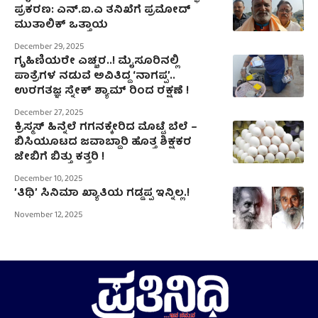
ಪ್ರಕರಣ: ಎನ್.ಐ.ಎ ತನಿಖೆಗೆ ಪ್ರಮೋದ್
ಮುತಾಲಿಕ್ ಒತ್ತಾಯ
December 29, 2025
ಗೃಹಿಣಿಯರೇ ಎಚ್ಚರ..! ಮೈಸೂರಿನಲ್ಲಿ
ಪಾತ್ರೆಗಳ ನಡುವೆ ಅವಿತಿದ್ದ ‘ನಾಗಪ್ಪ’..
ಉರಗತಜ್ಞ ಸ್ನೇಕ್‌ ಶ್ಯಾಮ್‌ ರಿಂದ ರಕ್ಷಣೆ !
December 27, 2025
ಕ್ರಿಸ್ಮಸ್‌ ಹಿನ್ನೆಲೆ ಗಗನಕ್ಕೇರಿದ ಮೊಟ್ಟೆ ಬೆಲೆ –
ಬಿಸಿಯೂಟದ ಜವಾಬ್ದಾರಿ ಹೊತ್ತ ಶಿಕ್ಷಕರ
ಜೇಬಿಗೆ ಬಿತ್ತು ಕತ್ತರಿ !
December 10, 2025
ʼತಿಥಿʼ ಸಿನಿಮಾ ಖ್ಯಾತಿಯ ಗಡ್ಡಪ್ಪ ಇನ್ನಿಲ್ಲ.!
November 12, 2025