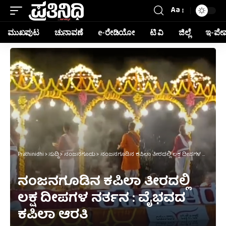
Aa
ಮುಖಪುಟ
ಚುನಾವಣೆ
e-ರೇಡಿಯೋ
ಟಿ ವಿ
ಜಿಲ್ಲೆ
ಇ-ಪೇ
Prathinidhi
>
ಸುದ್ದಿ
>
ನಂಜನಗೂಡು
>
ನಂಜನಗೂಡಿನ ಕಪಿಲಾ ತೀರದಲ್ಲಿ ಲಕ್ಷ ದೀಪಗಳ ನರ್ತನ : ವೈಭವದ ಕಪಿಲಾ ಆರತಿ
ನಂಜನಗೂಡಿನ ಕಪಿಲಾ ತೀರದಲ್ಲಿ
ಲಕ್ಷ ದೀಪಗಳ ನರ್ತನ : ವೈಭವದ
ಕಪಿಲಾ ಆರತಿ