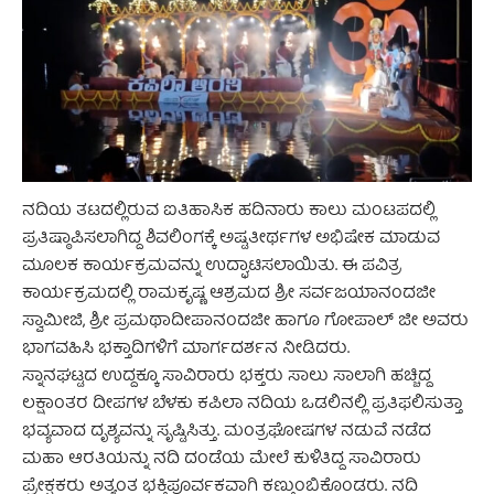
ನದಿಯ ತಟದಲ್ಲಿರುವ ಐತಿಹಾಸಿಕ ಹದಿನಾರು ಕಾಲು ಮಂಟಪದಲ್ಲಿ
ಪ್ರತಿಷ್ಠಾಪಿಸಲಾಗಿದ್ದ ಶಿವಲಿಂಗಕ್ಕೆ ಅಷ್ಟತೀರ್ಥಗಳ ಅಭಿಷೇಕ ಮಾಡುವ
ಮೂಲಕ ಕಾರ್ಯಕ್ರಮವನ್ನು ಉದ್ಘಾಟಿಸಲಾಯಿತು. ಈ ಪವಿತ್ರ
ಕಾರ್ಯಕ್ರಮದಲ್ಲಿ ರಾಮಕೃಷ್ಣ ಆಶ್ರಮದ ಶ್ರೀ ಸರ್ವಜಯಾನಂದಜೀ
ಸ್ವಾಮೀಜಿ, ಶ್ರೀ ಪ್ರಮಥಾದೀಪಾನಂದಜೀ ಹಾಗೂ ಗೋಪಾಲ್ ಜೀ ಅವರು
ಭಾಗವಹಿಸಿ ಭಕ್ತಾದಿಗಳಿಗೆ ಮಾರ್ಗದರ್ಶನ ನೀಡಿದರು.
ಸ್ನಾನಘಟ್ಟದ ಉದ್ದಕ್ಕೂ ಸಾವಿರಾರು ಭಕ್ತರು ಸಾಲು ಸಾಲಾಗಿ ಹಚ್ಚಿದ್ದ
ಲಕ್ಷಾಂತರ ದೀಪಗಳ ಬೆಳಕು ಕಪಿಲಾ ನದಿಯ ಒಡಲಿನಲ್ಲಿ ಪ್ರತಿಫಲಿಸುತ್ತಾ
ಭವ್ಯವಾದ ದೃಶ್ಯವನ್ನು ಸೃಷ್ಟಿಸಿತ್ತು. ಮಂತ್ರಘೋಷಗಳ ನಡುವೆ ನಡೆದ
ಮಹಾ ಆರತಿಯನ್ನು ನದಿ ದಂಡೆಯ ಮೇಲೆ ಕುಳಿತಿದ್ದ ಸಾವಿರಾರು
ಪ್ರೇಕ್ಷಕರು ಅತ್ಯಂತ ಭಕ್ತಿಪೂರ್ವಕವಾಗಿ ಕಣ್ತುಂಬಿಕೊಂಡರು. ನದಿ