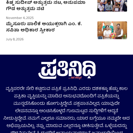
ಕಿಚ್ಚ ಸುದೀಪ್‌ ಅತ್ಯುತ್ತಮ ನಟ, ಅನುಪಮಾ
ಗೌಡ ಅತ್ಯುತ್ತಮ ನಟಿ
November 4, 2025
ಮೈಸೂರು ಪಾಲಿಕೆ ಆಯುಕ್ತರಾಗಿ ಎಂ. ಕೆ.
ಸವಿತಾ ಅಧಿಕಾರ ಸ್ವೀಕಾರ
July 8, 2026
ವೃತ್ತಿಪರರೇ ಸೇರಿ ಕಟ್ಟಿರುವ ಪತ್ರಿಕೆ ಪ್ರತಿನಿಧಿ. ಎರಡು ದಶಕಕ್ಕೂ ಹೆಚ್ಚು ಕಾಲ
ಪತ್ರಿಕಾ ವೃತ್ತಿಯನ್ನು ಮಾಡಿದ ಅನುಭವದೊಂದಿಗೆ ಪತ್ರಿಕೆಯನ್ನು
ಮುನ್ನಡೆಸಿಕೊಂಡು ಹೋಗುತ್ತಿದ್ದೇವೆ. ಪಕ್ಷಪಾತವಿಲ್ಲದ, ಯಾವುದೇ
ಲೇಪನವನ್ನೂ ಅಂಟಿಸಿಕೊಳ್ಳದೆ ಗುಣಮಟ್ಟದ ಸುದ್ದಿಗಳಿಗೆ ಆದ್ಯತೆ
ನೀಡುತ್ತಿದ್ದೇವೆ. ನಮಗೆ ಎಲ್ಲರೂ ಸಮಾನರು, ಯಾರ ಬಗ್ಗೆಯೂ ನಮ್ಮದೇ ಆದ
ಅಭಿಪ್ರಾಯವಿಲ್ಲ. ತಪ್ಪು ಮಾಡುವ ಎಲ್ಲರನ್ನೂ ಟೀಕಿಸುತ್ತೇವೆ. ಒಳ್ಳೆಯದನ್ನು