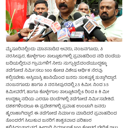
ಮೈಸೂರಿನಲ್ಲಿಂದು ಮಾತನಾಡಿದ ಅವರು, ನಂಜನಗೂಡು, ತಿ
ನರಸೀಪುರ, ಕೊಳ್ಳೇಗಾಲ ತಾಲ್ಲೂಕುಗಳಲ್ಲಿ ಪ್ರವಾಹದಿಂದ ನದಿ ದಂಡೆಯ
ಬದಿಯಲ್ಲಿರುವ ಗ್ರಾಮಗಳಿಗೆ ನೀರು ನುಗ್ಗುತ್ತಿದೆ.ದಂಡೆಯುದ್ದಕ್ಕೂ
ತಡೆಗೋಡೆ ನಿರ್ಮಿಸಲು 500 ಕೋಟಿ ವಿಶೇಷ ಆರ್ಥಿಕ ನೆರವು
ಕಲ್ಪಿಸಬೇಕು. ಆಸ್ತಿಪಾಸ್ತಿ ಹಾನಿಯಿಂದ ಜನರು ಸಂಕಷ್ಟಕ್ಕೆ ತುತ್ತಾಗಿದ್ದಾರೆ.
ನಂಜನಗೂಡು ಹಾಗೂ ತಿ ನರಸೀಪುರದಲ್ಲಿ 2.5 ಕಿ.ಮೀ. ನಿಂದ 3.5
ಕಿ.ಮೀವರೆಗೆ, ಹಾಗೂ ಕೊಳ್ಳೇಗಾಲ ತಾಲ್ಲೂಕಿನಲ್ಲಿ 6 ರಿಂದ 8 ಕಿ ಮೀ
ಉದ್ದಕ್ಕೂ ನದಿಯ ಎರಡೂ ದಂಡೆಗಳಲ್ಲಿ ತಡೆಗೋಡೆ ನಿರ್ಮಿಸಬೇಕಿದೆ.
ದಶಕಗಳಿಂದಲೂ ಈ ಪ್ರದೇಶಗಳಲ್ಲಿ ಪ್ರವಾಹ ಉಂಟಾಗಿ ಜನರು
ಹೈರಾಣಾಗಿದ್ದಾರೆ. ಈ ತಡೆಗೋಡೆ ನಿರ್ಮಾಣ ಮಾಡಿದರೆ ಪ್ರವಾಹದಿಂದ
ತೊಂದರೆಗೆ ಸಿಲುಕುವ ಜನರಿಗೆ ಶಾಶ್ವತವಾದ ಪರಿಹಾರ