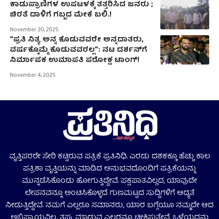
ಕಾಡುಪ್ರಾಣಿಗಳ ಉಪಟಳಕ್ಕೆ ತತ್ತರಿಸಿದ ಜನರು ;
ಚಿರತೆ ದಾಳಿಗೆ ಗಬ್ಬದ ಮೇಕೆ ಬಲಿ.!
November 20, 2025
“ಪ್ರತಿ ನಿತ್ಯ ಅನ್ನ ಕೊಡುವವರೇ ಅನ್ನದಾತರು,
ವರ್ಷಕ್ಕೊಮ್ಮೆ ಕೊಡುವವರಲ್ಲ”: ನಟ ದರ್ಶನ್‌ಗೆ
ನಿರ್ಮಾಪಕ ಉಮಾಪತಿ ಪರೋಕ್ಷ ಟಾಂಗ್!
November 4, 2025
ವೃತ್ತಿಪರರೇ ಸೇರಿ ಕಟ್ಟಿರುವ ಪತ್ರಿಕೆ ಪ್ರತಿನಿಧಿ. ಎರಡು ದಶಕಕ್ಕೂ ಹೆಚ್ಚು ಕಾಲ
ಪತ್ರಿಕಾ ವೃತ್ತಿಯನ್ನು ಮಾಡಿದ ಅನುಭವದೊಂದಿಗೆ ಪತ್ರಿಕೆಯನ್ನು
ಮುನ್ನಡೆಸಿಕೊಂಡು ಹೋಗುತ್ತಿದ್ದೇವೆ. ಪಕ್ಷಪಾತವಿಲ್ಲದ, ಯಾವುದೇ
ಲೇಪನವನ್ನೂ ಅಂಟಿಸಿಕೊಳ್ಳದೆ ಗುಣಮಟ್ಟದ ಸುದ್ದಿಗಳಿಗೆ ಆದ್ಯತೆ
ನೀಡುತ್ತಿದ್ದೇವೆ. ನಮಗೆ ಎಲ್ಲರೂ ಸಮಾನರು, ಯಾರ ಬಗ್ಗೆಯೂ ನಮ್ಮದೇ ಆದ
ಅಭಿಪ್ರಾಯವಿಲ್ಲ. ತಪ್ಪು ಮಾಡುವ ಎಲ್ಲರನ್ನೂ ಟೀಕಿಸುತ್ತೇವೆ. ಒಳ್ಳೆಯದನ್ನು