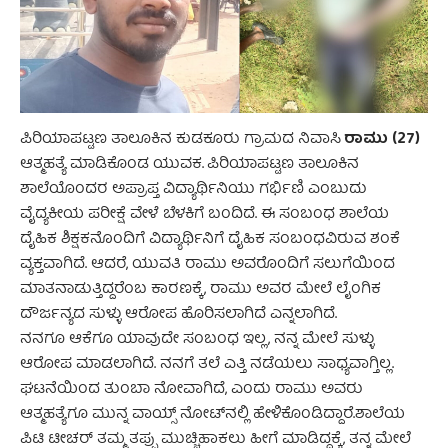
ರಾಮು (27)
ಪಿರಿಯಾಪಟ್ಟಣ ತಾಲೂಕಿನ ಕುಡಕೂರು ಗ್ರಾಮದ ನಿವಾಸಿ
ಆತ್ಮಹತ್ಯೆ ಮಾಡಿಕೊಂಡ ಯುವಕ. ಪಿರಿಯಾಪಟ್ಟಣ ತಾಲೂಕಿನ
ಶಾಲೆಯೊಂದರ ಅಪ್ರಾಪ್ತ ವಿದ್ಯಾರ್ಥಿನಿಯು ಗರ್ಭಿಣಿ ಎಂಬುದು
ವೈದ್ಯಕೀಯ ಪರೀಕ್ಷೆ ವೇಳೆ ಬೆಳಕಿಗೆ ಬಂದಿದೆ. ಈ ಸಂಬಂಧ ಶಾಲೆಯ
ದೈಹಿಕ ಶಿಕ್ಷಕನೊಂದಿಗೆ ವಿದ್ಯಾರ್ಥಿನಿಗೆ ದೈಹಿಕ ಸಂಬಂಧವಿರುವ ಶಂಕೆ
ವ್ಯಕ್ತವಾಗಿದೆ. ಆದರೆ, ಯುವತಿ ರಾಮು ಅವರೊಂದಿಗೆ ಸಲುಗೆಯಿಂದ
ಮಾತನಾಡುತ್ತಿದ್ದರೆಂಬ ಕಾರಣಕ್ಕೆ, ರಾಮು ಅವರ ಮೇಲೆ ಲೈಂಗಿಕ
ದೌರ್ಜನ್ಯದ ಸುಳ್ಳು ಆರೋಪ ಹೊರಿಸಲಾಗಿದೆ ಎನ್ನಲಾಗಿದೆ.
ನನಗೂ ಆಕೆಗೂ ಯಾವುದೇ ಸಂಬಂಧ ಇಲ್ಲ, ನನ್ನ ಮೇಲೆ ಸುಳ್ಳು
ಆರೋಪ ಮಾಡಲಾಗಿದೆ. ನನಗೆ ತಲೆ ಎತ್ತಿ ನಡೆಯಲು ಸಾಧ್ಯವಾಗ್ತಿಲ್ಲ.
ಘಟನೆಯಿಂದ ತುಂಬಾ ನೋವಾಗಿದೆ, ಎಂದು ರಾಮು ಅವರು
ಆತ್ಮಹತ್ಯೆಗೂ ಮುನ್ನ ವಾಯ್ಸ್ ನೋಟ್‌ನಲ್ಲಿ ಹೇಳಿಕೊಂಡಿದ್ದಾರೆ.ಶಾಲೆಯ
ಪಿಟಿ ಟೀಚರ್ ತಮ್ಮ ತಪ್ಪು ಮುಚ್ಚಿಹಾಕಲು ಹೀಗೆ ಮಾಡಿದ್ದಕ್ಕೆ, ತನ್ನ ಮೇಲೆ