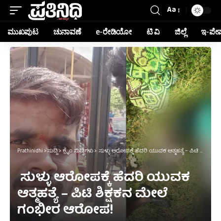
Aa
ಮುಖಪುಟ
ಚುನಾವಣೆ
e-ರೇಡಿಯೋ
ಟಿ ವಿ
ಜಿಲ್ಲೆ
ಇ-ಪೇ
Prathinidhi
>
ಸುದ್ದಿ
>
ಕ್ರೈಂ ಸುದ್ದಿಗಳು
>
ಸುಳ್ಳು ಆರೋಪಕ್ಕೆ ಹೆದರಿ ಯುವಕ ಆತ್ಮಹತ್ಯೆ – ಪಿಟಿ ಶಿಕ್ಷಕನ ಮೇಲೆ ಗಂಭೀರ ಆರೋಪ!
ಸುಳ್ಳು ಆರೋಪಕ್ಕೆ ಹೆದರಿ ಯುವಕ
ಆತ್ಮಹತ್ಯೆ – ಪಿಟಿ ಶಿಕ್ಷಕನ ಮೇಲೆ
ಗಂಭೀರ ಆರೋಪ!