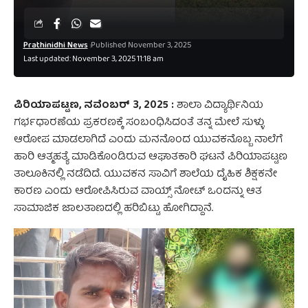
Prathinidhi News
Published November 3, 2025
Last updated: November 3, 2025 11:18 am
ಪಿರಿಯಾಪಟ್ಟಣ, ನವೆಂಬರ್‌ 3, 2025 :
ಶಾಲಾ ವಿದ್ಯಾರ್ಥಿನಿಯ
ಗರ್ಭಧಾರಣೆಯ ಪ್ರಕರಣಕ್ಕೆ ಸಂಬಂಧಿಸಿದಂತೆ ತನ್ನ ಮೇಲೆ ಸುಳ್ಳು
ಆರೋಪ ಮಾಡಲಾಗಿದೆ ಎಂದು ಮನನೊಂದ ಯುವಕನೊಬ್ಬ ನಾಲೆಗೆ
ಹಾರಿ ಆತ್ಮಹತ್ಯೆ ಮಾಡಿಕೊಂಡಿರುವ ಆಘಾತಕಾರಿ ಘಟನೆ ಪಿರಿಯಾಪಟ್ಟಣ
ತಾಲೂಕಿನಲ್ಲಿ ನಡೆದಿದೆ. ಯುವಕನ ಸಾವಿಗೆ ಶಾಲೆಯ ದೈಹಿಕ ಶಿಕ್ಷಕನೇ
ಕಾರಣ ಎಂದು ಆರೋಪಿಸಿರುವ ವಾಯ್ಸ್‌ ನೋಟ್‌ ಒಂದನ್ನು ಆತ
ಸಾಮಾಜಿಕ ಜಾಲತಾಣದಲ್ಲಿ ಹರಿಬಿಟ್ಟು ಹೋಗಿದ್ದಾನೆ.