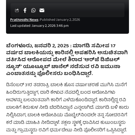
Prathinidhi News
Published January 2, 2026
Last updated: January 2, 2026 3:46 pm
ಬೆಂಗಳೂರು, ಜನವರಿ 2, 2025 :
ಮಾಗಡಿ ಸಮೀಪ 17
ವರ್ಷದ ಬಾಲಕಿಯನ್ನು ಕಾರಿನಲ್ಲಿ ಅಪಹರಿಸಿ ಅನುಚಿತವಾಗಿ
ವರ್ತಿಸಿದ ಆರೋಪದ ಮೇಲೆ ಶಿರಾದ ‘ಆರ್‌ಜೆ ಡಿಜಿಟಲ್
ನ್ಯೂಸ್’ ಯೂಟ್ಯೂಬ್ ಚಾನೆಲ್ ನಡೆಸುವ ರವಿ ಜಮುನಾ
ಎಂಬಾತನನ್ನು ಪೊಲೀಸರು ಬಂಧಿಸಿದ್ದಾರೆ.
ಡಿಸೆಂಬರ್ 31ರ ತಡರಾತ್ರಿ ಬಾಲಕಿ ಹೊಸ ವರ್ಷಾಚರಣೆ ಮುಗಿಸಿ ಮನೆಗೆ
ಹಿಂದಿರುಗುತ್ತಿದ್ದಾಗ, ದಾರಿ ಕೇಳುವ ನೆಪದಲ್ಲಿ ಬಂದ ಆರೋಪಿಗಳು
ಅವಳನ್ನು ಬಲವಂತವಾಗಿ ಕಾರಿಗೆ ಎಳೆದುಕೊಂಡಿದ್ದಾರೆ. ಕಾರಿನಲ್ಲಿದ್ದ ರವಿ
ಬಾಲಕಿಗೆ ಕಿರುಕುಳ ನೀಡಿ ಬೆದರಿಸಿದ್ದಾನೆ ಎನ್ನಲಾಗಿದೆ. ಮಾಗಡಿ ಬಳಿ ಕಾರು
ನಿಲ್ಲಿಸಿದಾಗ, ಬಾಲಕಿ ಆರೋಪಿಯ ಮೊಬೈಲ್‌ನಿಂದಲೇ ತನ್ನ ಸೋದರನಿಗೆ
ಕರೆ ಮಾಡಿ ಮಾಹಿತಿ ನೀಡಿದ್ದಾಳೆ. ತಕ್ಷಣ ಸ್ಥಳಕ್ಕೆ ಧಾವಿಸಿದ ಕುಟುಂಬಸ್ಥರು
ಮತ್ತು ಗ್ರಾಮಸ್ಥರು ರವಿಗೆ ಧರ್ಮದೇಟು ನೀಡಿ ಪೊಲೀಸರಿಗೆ ಒಪ್ಪಿಸಿದ್ದಾರೆ.