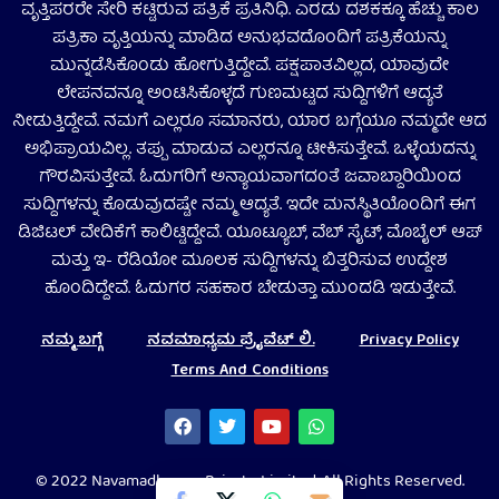
ವೃತ್ತಿಪರರೇ ಸೇರಿ ಕಟ್ಟಿರುವ ಪತ್ರಿಕೆ ಪ್ರತಿನಿಧಿ. ಎರಡು ದಶಕಕ್ಕೂ ಹೆಚ್ಚು ಕಾಲ
ಪತ್ರಿಕಾ ವೃತ್ತಿಯನ್ನು ಮಾಡಿದ ಅನುಭವದೊಂದಿಗೆ ಪತ್ರಿಕೆಯನ್ನು
ಮುನ್ನಡೆಸಿಕೊಂಡು ಹೋಗುತ್ತಿದ್ದೇವೆ. ಪಕ್ಷಪಾತವಿಲ್ಲದ, ಯಾವುದೇ
ಲೇಪನವನ್ನೂ ಅಂಟಿಸಿಕೊಳ್ಳದೆ ಗುಣಮಟ್ಟದ ಸುದ್ದಿಗಳಿಗೆ ಆದ್ಯತೆ
ನೀಡುತ್ತಿದ್ದೇವೆ. ನಮಗೆ ಎಲ್ಲರೂ ಸಮಾನರು, ಯಾರ ಬಗ್ಗೆಯೂ ನಮ್ಮದೇ ಆದ
ಅಭಿಪ್ರಾಯವಿಲ್ಲ. ತಪ್ಪು ಮಾಡುವ ಎಲ್ಲರನ್ನೂ ಟೀಕಿಸುತ್ತೇವೆ. ಒಳ್ಳೆಯದನ್ನು
ಗೌರವಿಸುತ್ತೇವೆ. ಓದುಗರಿಗೆ ಅನ್ಯಾಯವಾಗದಂತೆ ಜವಾಬ್ದಾರಿಯಿಂದ
ಸುದ್ದಿಗಳನ್ನು ಕೊಡುವುದಷ್ಟೇ ನಮ್ಮ ಆದ್ಯತೆ. ಇದೇ ಮನಸ್ಥಿತಿಯೊಂದಿಗೆ ಈಗ
ಡಿಜಿಟಲ್‌ ವೇದಿಕೆಗೆ ಕಾಲಿಟ್ಟಿದ್ದೇವೆ. ಯೂಟ್ಯೂಬ್‌, ವೆಬ್ ಸೈಟ್‌, ಮೊಬೈಲ್‌ ಆಪ್‌
ಮತ್ತು ಇ- ರೆಡಿಯೋ ಮೂಲಕ ಸುದ್ದಿಗಳನ್ನು ಬಿತ್ತರಿಸುವ ಉದ್ದೇಶ
ಹೊಂದಿದ್ದೇವೆ. ಓದುಗರ ಸಹಕಾರ ಬೇಡುತ್ತಾ ಮುಂದಡಿ ಇಡುತ್ತೇವೆ.
ನಮ್ಮ ಬಗ್ಗೆ
ನವಮಾಧ್ಯಮ ಪ್ರೈವೆಟ್‌ ಲಿ.
Privacy Policy
Terms And Conditions
© 2022 Navamadhyama Private Limited. All Rights Reserved.