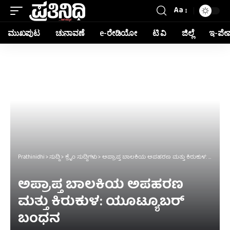
Aa
ಮುಖಪುಟ
ಚುನಾವಣೆ
e-ರೇಡಿಯೋ
ಟಿ ವಿ
ಜಿಲ್ಲೆ
ಇ-ಪೇ
Prathinidhi
>
ಸುದ್ದಿ
>
ಕ್ರೈಂ ಸುದ್ದಿಗಳು
>
ಅಪ್ರಾಪ್ತ ಬಾಲಕಿಯ ಅಪಹರಣ ಮತ್ತು ಕಿರುಕುಳ: ಯೂಟ್ಯೂಬರ್ ಬಂಧನ
ಅಪ್ರಾಪ್ತ ಬಾಲಕಿಯ ಅಪಹರಣ
ಮತ್ತು ಕಿರುಕುಳ: ಯೂಟ್ಯೂಬರ್
ಬಂಧನ