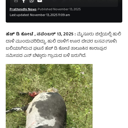
Prathinidhi News
Published November 13, 2025
Last updated: November 13, 2025 11:09 am
ಹೆಚ್ ಡಿ ಕೋಟೆ , ನವೆಂಬರ್‌ 13, 2025 :
ಮೈಸೂರು ಜಿಲ್ಲೆಯಲ್ಲಿ ಹುಲಿ
ದಾಳಿ ಮುಂದುವರಿದಿದ್ದು, ಹುಲಿ ದಾಳಿಗೆ ಊರ ದೇವರ ಬಸವ (ಗೂಳಿ)
ಬಲಿಯಾಗಿರುವ ಘಟನೆ ಹೆಚ್ ಡಿ ಕೋಟೆ ತಾಲೂಕಿನ ಕಾರಾಪುರ
ಸಮೀಪದ ಎನ್ ಬೆಳ್ತೂರು ಗ್ರಾಮದ ಬಳಿ ಜರುಗಿದೆ.