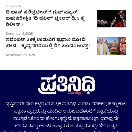
July 9, 2026
ಡಿ ಬಾಸ್‌ ಸೆಲಿಬ್ರೆಟೀಸ್‌ ಗೆ ಗುಡ್‌ ನ್ಯೂಸ್.!
ಬಹುನಿರೀಕ್ಷಿತ ʼದಿ ಡೆವಿಲ್‌ʼ ಟ್ರೇಲರ್‌ ಡಿ, 5 ಕ್ಕೆ
ರಿಲೀಸ್‌ !
December 2, 2025
ನವೆಂಬರ್‌ 28ಕ್ಕೆ ಉಡುಪಿಗೆ ಪ್ರಧಾನಿ ಮೋದಿ
ಭೇಟಿ – ಕೃಷ್ಣ ನಗರಿಯಲ್ಲಿ ಬಿಗಿ ಬಂದೋಬಸ್ತ್ !
November 27, 2025
ವೃತ್ತಿಪರರೇ ಸೇರಿ ಕಟ್ಟಿರುವ ಪತ್ರಿಕೆ ಪ್ರತಿನಿಧಿ. ಎರಡು ದಶಕಕ್ಕೂ ಹೆಚ್ಚು ಕಾಲ
ಪತ್ರಿಕಾ ವೃತ್ತಿಯನ್ನು ಮಾಡಿದ ಅನುಭವದೊಂದಿಗೆ ಪತ್ರಿಕೆಯನ್ನು
ಮುನ್ನಡೆಸಿಕೊಂಡು ಹೋಗುತ್ತಿದ್ದೇವೆ. ಪಕ್ಷಪಾತವಿಲ್ಲದ, ಯಾವುದೇ
ಲೇಪನವನ್ನೂ ಅಂಟಿಸಿಕೊಳ್ಳದೆ ಗುಣಮಟ್ಟದ ಸುದ್ದಿಗಳಿಗೆ ಆದ್ಯತೆ