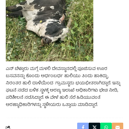
ಎನ್ ಬೆಳ್ತೂರು ಮಗ್ಗೆ ಮಳಲಿ ದೇವಸ್ಥಾನದಲ್ಲಿ ಪೂಜಿಸುವ ಊರ
ಬಸವನನ್ನು ಕೊಂದು ಅರ್ಧಂಬರ್ಧ ಹುಲಿಯು ತಿಂದು ಹಾಕಿದ್ದು,
ನಿರಂತರ ಹುಲಿ ದಾಳಿಯಿಂದ ಗ್ರಾಮಸ್ಥರು ಭಯಭೀತರಾಗಿದ್ದಾರೆ. ಇನ್ನು
ಘಟನೆ ನಡೆದ ಬಳಿಕ ಸ್ಥಳಕ್ಕೆ ಅರಣ್ಯ ಇಲಾಖೆ ಅಧಿಕಾರಿಗಳು ಭೇಟಿ ನೀಡಿ,
ಪರಿಶೀಲನೆ ನಡೆಸಿದ್ದಾರೆ. ಈ ವೇಳೆ ಹುಲಿ ಸೆರೆ ಹಿಡಿಯುವಂತೆ
ಅರಣ್ಯಾಧಿಕಾರಿಗಳನ್ನು ಸ್ಥಳೀಯರು ಒತ್ತಾಯ ಮಾಡಿದ್ದಾರೆ.