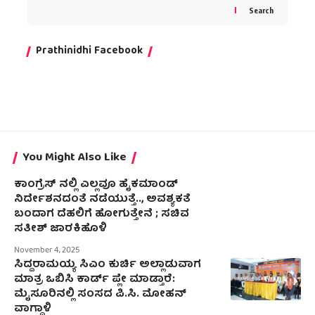
Search
Prathinidhi Facebook
You Might Also Like
ಕಾಂಗ್ರೆಸ್ ನಲ್ಲಿ ಎಲ್ಲವೂ ಹೈಕಮಾಂಡ್
ನಿರ್ದೇಶನದಂತೆ ನಡೆಯುತ್ತೆ.., ಅವಶ್ಯಕತೆ
ಬಂದಾಗ ದೆಹಲಿಗೆ ಹೋಗುತ್ತೇನೆ ; ಸಚಿವ
ಸತೀಶ್‌ ಜಾರಕಿಹೊಳಿ
November 4, 2025
ಸಿದ್ದರಾಮಯ್ಯ ಸಿಎಂ ಕುರ್ಚಿ ಅಲ್ಲಾಡುವಾಗ
ಮಾತ್ರ ಒಬಿಸಿ ಕಾರ್ಡ್ ಪ್ಲೇ ಮಾಡ್ತಾರೆ:
ಮೈಸೂರಿನಲ್ಲಿ ಸಂಸದ ಪಿ.ಸಿ. ಮೋಹನ್
ವಾಗ್ದಾಳಿ