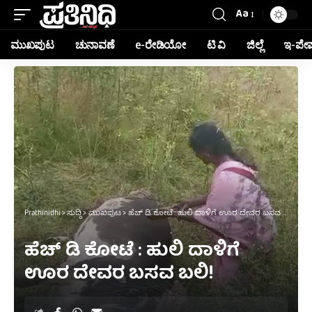
Aa
ಮುಖಪುಟ
ಚುನಾವಣೆ
e-ರೇಡಿಯೋ
ಟಿ ವಿ
ಜಿಲ್ಲೆ
ಇ-ಪೇ
Prathinidhi
>
ಸುದ್ದಿ
>
ಮುಖಪುಟ
>
ಹೆಚ್‌ ಡಿ ಕೋಟೆ : ಹುಲಿ ದಾಳಿಗೆ ಊರ ದೇವರ ಬಸವ ಬಲಿ!
ಹೆಚ್‌ ಡಿ ಕೋಟೆ : ಹುಲಿ ದಾಳಿಗೆ
ಊರ ದೇವರ ಬಸವ ಬಲಿ!