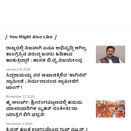
You Might Also Like
ರಾಜ್ಯದಲ್ಲಿ ನಿಜವಾಗಿ ಏನೂ ಅಭಿವೃದ್ಧಿ ಆಗಿಲ್ಲ,
ಕಾಂಗ್ರೆಸ್ಸಿನ ವಿರುದ್ಧ ಜನರು ಹಿಡಿಶಾಪ
ಹಾಕುತ್ತಿದ್ದಾರೆ : ಶಾಸಕ ಬಿ.ವೈ.ವಿಜಯೇಂದ್ರ
January 14, 2026
ಸಿದ್ದರಾಮಯ್ಯ ಪರ ಅಖಾಡಕ್ಕಿಳಿದ ʼಕಾಗಿನೆಲೆʼ
ಸ್ವಾಮೀಜಿ ; ನಿರ್ಮಲಾನಂದ ಸ್ವಾಮೀಜಿಗೆ
ಟಾಂಗ್‌ !
November 27, 2025
ಹೈ ಅಲರ್ಟ್: ಶ್ರೀರಂಗಪಟ್ಟಣದಲ್ಲಿ ಹನುಮ
ಮಾಲಾಧಾರಿಗಳ ಬೃಹತ್ ಸಂಕೀರ್ತನಾ
ಯಾತ್ರೆಗೆ ಬಿಗಿ ಭದ್ರತೆ!
December 2, 2025
ಕ್ರಿಸ್ಮಸ್ ಹಬ್ಬಕ್ಕೆ KSRTCಯಿಂದ ಗುಡ್ ನ್ಯೂಸ್..!