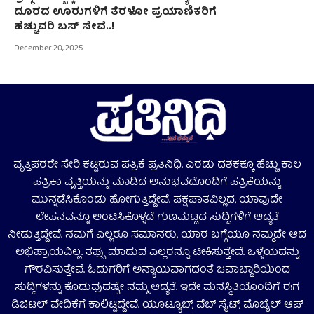
ದೂರದ ಊರುಗಳಿಗೆ ತೆರಳೋ ಪ್ರಯಾಣಿಕರಿಗೆ
ಹೆಚ್ಚುವರಿ ಬಸ್ ಸೇವೆ..!
December 20, 2025
ವೃತ್ತಿಪರರೇ ಸೇರಿ ಕಟ್ಟಿರುವ ಪತ್ರಿಕೆ ಪ್ರತಿನಿಧಿ. ಎರಡು ದಶಕಕ್ಕೂ ಹೆಚ್ಚು ಕಾಲ
ಪತ್ರಿಕಾ ವೃತ್ತಿಯನ್ನು ಮಾಡಿದ ಅನುಭವದೊಂದಿಗೆ ಪತ್ರಿಕೆಯನ್ನು
ಮುನ್ನಡೆಸಿಕೊಂಡು ಹೋಗುತ್ತಿದ್ದೇವೆ. ಪಕ್ಷಪಾತವಿಲ್ಲದ, ಯಾವುದೇ
ಲೇಪನವನ್ನೂ ಅಂಟಿಸಿಕೊಳ್ಳದೆ ಗುಣಮಟ್ಟದ ಸುದ್ದಿಗಳಿಗೆ ಆದ್ಯತೆ
ನೀಡುತ್ತಿದ್ದೇವೆ. ನಮಗೆ ಎಲ್ಲರೂ ಸಮಾನರು, ಯಾರ ಬಗ್ಗೆಯೂ ನಮ್ಮದೇ ಆದ
ಅಭಿಪ್ರಾಯವಿಲ್ಲ. ತಪ್ಪು ಮಾಡುವ ಎಲ್ಲರನ್ನೂ ಟೀಕಿಸುತ್ತೇವೆ. ಒಳ್ಳೆಯದನ್ನು
ಗೌರವಿಸುತ್ತೇವೆ. ಓದುಗರಿಗೆ ಅನ್ಯಾಯವಾಗದಂತೆ ಜವಾಬ್ದಾರಿಯಿಂದ
ಸುದ್ದಿಗಳನ್ನು ಕೊಡುವುದಷ್ಟೇ ನಮ್ಮ ಆದ್ಯತೆ. ಇದೇ ಮನಸ್ಥಿತಿಯೊಂದಿಗೆ ಈಗ
ಡಿಜಿಟಲ್‌ ವೇದಿಕೆಗೆ ಕಾಲಿಟ್ಟಿದ್ದೇವೆ. ಯೂಟ್ಯೂಬ್‌, ವೆಬ್ ಸೈಟ್‌, ಮೊಬೈಲ್‌ ಆಪ್‌