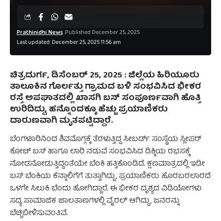
Prathinidhi News
Published December 25, 2025
Last updated: December 25, 2025 11:56 am
ಚಿತ್ರದುರ್ಗ, ಡಿಸೆಂಬರ್‌ 25, 2025 :
ಜಿಲ್ಲೆಯ ಹಿರಿಯೂರು
ತಾಲೂಕಿನ ಗೊರ್ಲತ್ತು ಗ್ರಾಮದ ಬಳಿ ಸಂಭವಿಸಿದ ಭೀಕರ
ರಸ್ತೆ ಅಪಘಾತದಲ್ಲಿ ಖಾಸಗಿ ಬಸ್ ಸಂಪೂರ್ಣವಾಗಿ ಹೊತ್ತಿ
ಉರಿದಿದ್ದು, ಹನ್ನೊಂದಕ್ಕೂ ಹೆಚ್ಚು ಪ್ರಯಾಣಿಕರು
ದಾರುಣವಾಗಿ ಮೃತಪಟ್ಟಿದ್ದಾರೆ.
ಬೆಂಗಳೂರಿನಿಂದ ಶಿವಮೊಗ್ಗಕ್ಕೆ ತೆರಳುತ್ತಿದ್ದ ಸೀಬರ್ಡ್ ಸಂಸ್ಥೆಯ ಸ್ಲೀಪರ್
ಕೋಚ್ ಬಸ್ ಹಾಗೂ ಲಾರಿ ನಡುವೆ ಸಂಭವಿಸಿದ ಡಿಕ್ಕಿಯ ರಭಸಕ್ಕೆ
ನೋಡನೋಡುತ್ತಿದ್ದಂತೆಯೇ ಬೆಂಕಿ ಹತ್ತಿಕೊಂಡಿದೆ. ಕ್ಷಣಮಾತ್ರದಲ್ಲಿ ಇಡೀ
ಬಸ್ ಬೆಂಕಿಯ ಕೆನ್ನಾಲಿಗೆಗೆ ತುತ್ತಾಗಿದ್ದು, ಪ್ರಯಾಣಿಕರು ಹೊರಬರಲಾರದೆ
ಒಳಗೇ ಸಿಲುಕಿ ಬೆಂದು ಹೋಗಿದ್ದಾರೆ. ಈ ಭೀಕರ ದೃಶ್ಯದ ವಿಡಿಯೋಗಳು
ಸದ್ಯ ಸಾಮಾಜಿಕ ಜಾಲತಾಣಗಳಲ್ಲಿ ವೈರಲ್ ಆಗಿದ್ದು, ಜನರನ್ನು
ಬೆಚ್ಚಿಬೀಳಿಸುವಂತಿವೆ.