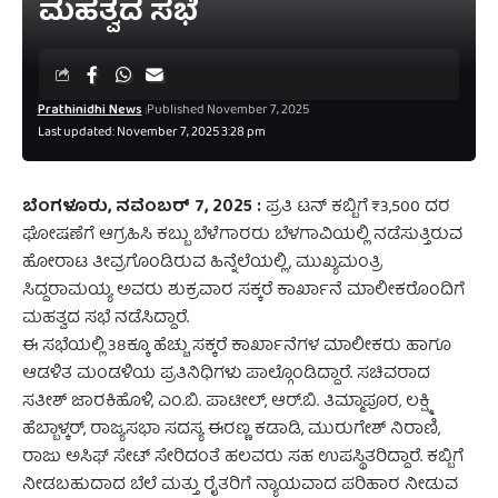
ಮಹತ್ವದ ಸಭೆ
Prathinidhi News
Published November 7, 2025
Last updated: November 7, 2025 3:28 pm
ಬೆಂಗಳೂರು, ನವೆಂಬರ್‌ 7, 2025 :
ಪ್ರತಿ ಟನ್‌ ಕಬ್ಬಿಗೆ ₹3,500 ದರ
ಘೋಷಣೆಗೆ ಆಗ್ರಹಿಸಿ ಕಬ್ಬು ಬೆಳೆಗಾರರು ಬೆಳಗಾವಿಯಲ್ಲಿ ನಡೆಸುತ್ತಿರುವ
ಹೋರಾಟ ತೀವ್ರಗೊಂಡಿರುವ ಹಿನ್ನೆಲೆಯಲ್ಲಿ, ಮುಖ್ಯಮಂತ್ರಿ
ಸಿದ್ದರಾಮಯ್ಯ ಅವರು ಶುಕ್ರವಾರ ಸಕ್ಕರೆ ಕಾರ್ಖಾನೆ ಮಾಲೀಕರೊಂದಿಗೆ
ಮಹತ್ವದ ಸಭೆ ನಡೆಸಿದ್ದಾರೆ.
ಈ ಸಭೆಯಲ್ಲಿ 38ಕ್ಕೂ ಹೆಚ್ಚು ಸಕ್ಕರೆ ಕಾರ್ಖಾನೆಗಳ ಮಾಲೀಕರು ಹಾಗೂ
ಆಡಳಿತ ಮಂಡಳಿಯ ಪ್ರತಿನಿಧಿಗಳು ಪಾಲ್ಗೊಂಡಿದ್ದಾರೆ. ಸಚಿವರಾದ
ಸತೀಶ್ ಜಾರಕಿಹೊಳಿ, ಎಂ.ಬಿ. ಪಾಟೀಲ್, ಆರ್.ಬಿ. ತಿಮ್ಮಾಪೂರ, ಲಕ್ಷ್ಮಿ
ಹೆಬ್ಬಾಳ್ಕರ್, ರಾಜ್ಯಸಭಾ ಸದಸ್ಯ ಈರಣ್ಣ ಕಡಾಡಿ, ಮುರುಗೇಶ್ ನಿರಾಣಿ,
ರಾಜು ಅಸಿಫ್ ಸೇಟ್ ಸೇರಿದಂತೆ ಹಲವರು ಸಹ ಉಪಸ್ಥಿತರಿದ್ದಾರೆ. ಕಬ್ಬಿಗೆ
ನೀಡಬಹುದಾದ ಬೆಲೆ ಮತ್ತು ರೈತರಿಗೆ ನ್ಯಾಯವಾದ ಪರಿಹಾರ ನೀಡುವ