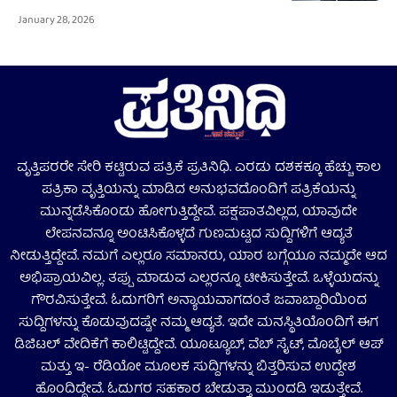
January 28, 2026
ವೃತ್ತಿಪರರೇ ಸೇರಿ ಕಟ್ಟಿರುವ ಪತ್ರಿಕೆ ಪ್ರತಿನಿಧಿ. ಎರಡು ದಶಕಕ್ಕೂ ಹೆಚ್ಚು ಕಾಲ
ಪತ್ರಿಕಾ ವೃತ್ತಿಯನ್ನು ಮಾಡಿದ ಅನುಭವದೊಂದಿಗೆ ಪತ್ರಿಕೆಯನ್ನು
ಮುನ್ನಡೆಸಿಕೊಂಡು ಹೋಗುತ್ತಿದ್ದೇವೆ. ಪಕ್ಷಪಾತವಿಲ್ಲದ, ಯಾವುದೇ
ಲೇಪನವನ್ನೂ ಅಂಟಿಸಿಕೊಳ್ಳದೆ ಗುಣಮಟ್ಟದ ಸುದ್ದಿಗಳಿಗೆ ಆದ್ಯತೆ
ನೀಡುತ್ತಿದ್ದೇವೆ. ನಮಗೆ ಎಲ್ಲರೂ ಸಮಾನರು, ಯಾರ ಬಗ್ಗೆಯೂ ನಮ್ಮದೇ ಆದ
ಅಭಿಪ್ರಾಯವಿಲ್ಲ. ತಪ್ಪು ಮಾಡುವ ಎಲ್ಲರನ್ನೂ ಟೀಕಿಸುತ್ತೇವೆ. ಒಳ್ಳೆಯದನ್ನು
ಗೌರವಿಸುತ್ತೇವೆ. ಓದುಗರಿಗೆ ಅನ್ಯಾಯವಾಗದಂತೆ ಜವಾಬ್ದಾರಿಯಿಂದ
ಸುದ್ದಿಗಳನ್ನು ಕೊಡುವುದಷ್ಟೇ ನಮ್ಮ ಆದ್ಯತೆ. ಇದೇ ಮನಸ್ಥಿತಿಯೊಂದಿಗೆ ಈಗ
ಡಿಜಿಟಲ್‌ ವೇದಿಕೆಗೆ ಕಾಲಿಟ್ಟಿದ್ದೇವೆ. ಯೂಟ್ಯೂಬ್‌, ವೆಬ್ ಸೈಟ್‌, ಮೊಬೈಲ್‌ ಆಪ್‌
ಮತ್ತು ಇ- ರೆಡಿಯೋ ಮೂಲಕ ಸುದ್ದಿಗಳನ್ನು ಬಿತ್ತರಿಸುವ ಉದ್ದೇಶ
ಹೊಂದಿದ್ದೇವೆ. ಓದುಗರ ಸಹಕಾರ ಬೇಡುತ್ತಾ ಮುಂದಡಿ ಇಡುತ್ತೇವೆ.