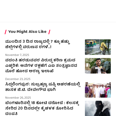
You Might Also Like
ಮುಂದಿನ 3 ದಿನ ರಾಜ್ಯದಲ್ಲಿ 7 ಕ್ಕೂ ಹೆಚ್ಚು
ಜಿಲ್ಲೆಗಳಲ್ಲಿ ವರುಣನ ರಗಳೆ..!
November 7, 2025
ವದಂತಿ ಹರಡುವವರ ವಿರುದ್ಧ ಕಠಿಣ ಕ್ರಮದ
ಎಚ್ಚರಿಕೆ: ಆನೆಗಳ ರಕ್ಷಣೆಗೆ ಎಐ ತಂತ್ರಜ್ಞಾನದ
ಮೊರೆ ಹೋದ ಅರಣ್ಯ ಇಲಾಖೆ
December 23, 2025
ಸಿದ್ದಲಿಂಗಪುರ: ಸುಬ್ರಹ್ಮಣ್ಯ ಷಷ್ಠಿ ಆಚರಣೆಯಲ್ಲಿ
ಶಾಸಕ ಜಿ.ಟಿ. ದೇವೇಗೌಡ ಭಾಗಿ
November 26, 2025
ಬೆಂಗಳೂರಿನಲ್ಲಿ 18 ಕೋಟಿ ದರೋಡೆ : ಕೆಲಸಕ್ಕೆ
ಸೇರಿದ 20 ದಿನದಲ್ಲೇ ಕೈಚಳಕ ತೋರಿಸಿದ
ದಂಪತಿ