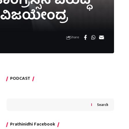
ಂಗ್ರೆಸ್ಸಿನ ವಿರುದ್ಧ
ವೈ.ವಿಜಯೇಂದ್ರ
Share
PODCAST
Search
Prathinidhi Facebook