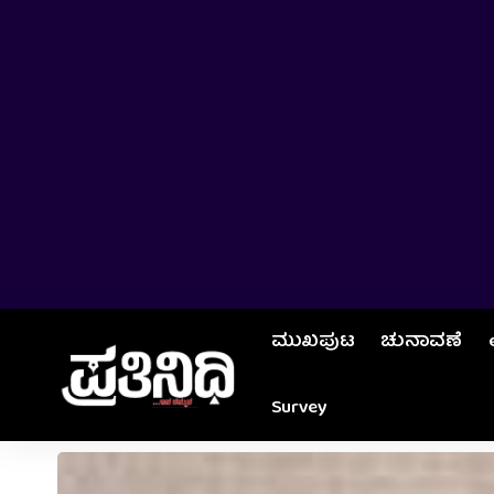
ಮುಖಪುಟ
ಚುನಾವಣೆ
Survey