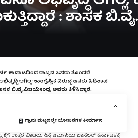
ಏನೂ ಅಭಿವೃದ್ಧಿ ಆಗಿಲ್ಲ, ಕಾ
ತ್ತಿದ್ದಾರೆ : ಶಾಸಕ ಬಿ.
ಗರ ಕುರ್ಚಿ ಕಾದಾಟದಿಂದ ರಾಜ್ಯದ ಜನರು ತೊಂದರೆ
ಭಿವೃದ್ಧಿ ಆಗಿಲ್ಲ; ಕಾಂಗ್ರೆಸ್ಸಿನ ವಿರುದ್ಧ ಜನರು ಹಿಡಿಶಾಪ
ತು ಶಾಸಕ ಬಿ.ವೈ.ವಿಜಯೇಂದ್ರ ಅವರು ತಿಳಿಸಿದ್ದಾರೆ.
ಗ್ರಾಮ ಮಟ್ಟದಲ್ಲೇ ಯೋಜನೆಗಳ ತೀರ್ಮಾನ
ೆ ಉತ್ತರ ಕೊಟ್ಟರು. ನಿನ್ನೆ ಜರ್ಮನಿಯ ಚಾನ್ಸೆಲರ್ ಕರ್ನಾಟಕಕ್ಕೆ