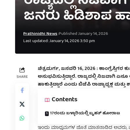
ರಾಜ್ಯದಲ್ಲಿ ನಿಜವಾಗಿ 
ಜನರು ಹಿಡಿಶಾಪ ಹಾಕು
Prathinidhi News
Published January 14, 2026
Last updated: January 14, 2026 3:50 pm
ಚಿತ್ರದುರ್ಗ, ಜನವರಿ 16, 2026 : ಕಾಂಗ್ರೆಸ್ಸಿ
ಅನುಭವಿಸುತ್ತಿದ್ದಾರೆ. ರಾಜ್ಯದಲ್ಲಿ ನಿಜವಾಗಿ ಏನೂ ಅ
SHARE
ಹಾಕುತ್ತಿದ್ದಾರೆ ಎಂದು ಬಿಜೆಪಿ ರಾಜ್ಯಾಧ್ಯಕ್ಷ ಮತ್
Contents
17ರಂದು ಬಳ್ಳಾರಿಯಲ್ಲಿ ಬೃಹತ್ ಹೋರಾಟ
ಇಂದು ಮಾಧ್ಯಮಗಳ ಜೊತೆ ಮಾತನಾಡಿದ ಅವರು, ಪ್ರಶ್ನೆಗ