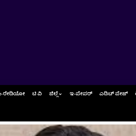
e-ರೇಡಿಯೋ
ಟಿ ವಿ
ಜಿಲ್ಲೆ
ಇ-ಪೇಪರ್
ಎಡಿಟ್‌ ಪೇಜ್‌