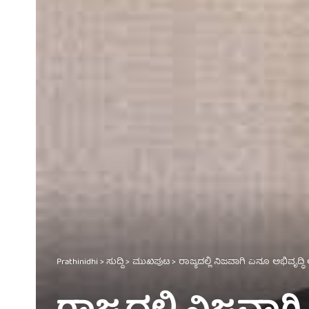
Prathinidhi
>
ಸುದ್ದಿ
>
ಮುಖಪುಟ
>
ರಾಜ್ಯದಲ್ಲಿ ನಿಜವಾಗಿ ಏನೂ ಅಭಿವೃದ್ಧಿ ಆ