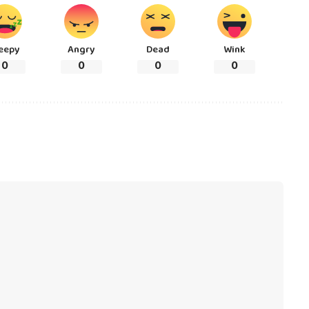
eepy
Angry
Dead
Wink
0
0
0
0