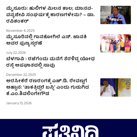
ಮೈಸೂರು: ಹುಲಿಗಳ ಮಿಲನ ಕಾಲ; ಮಾನವ-
ವನ್ಯಜೀವಿ ಸಂಘರ್ಷಕ್ಕೆ ಕಾರಣಗಳೇನು? – ಡಾ.
ರವಿಶಂಕರ್
November 4, 2025
ಮೈಸೂರಿನಲ್ಲಿ ಗಾನಕೋಗಿಲೆ ಎಸ್. ಜಾನಕಿ
ಅವರ ಪುಣ್ಯಸ್ಮರಣೆ
July 22, 2026
ಬೆಳಗಾವಿ : ರಜೆಗೆಂದು ಮನೆಗೆ ತೆರಳಿದ್ದ ಯೋಧ
ರಸ್ತೆ ಅಪಘಾತದಲ್ಲಿ ಸಾವು
December 22, 2025
ಅರಸೀಕೆರೆ ರಣರಂಗಕ್ಕೆ ಎಚ್‌.ಡಿ. ರೇವಣ್ಣಗೆ
ಆಹ್ವಾನ: ‘ತಾಕತ್ತಿದ್ದರೆ ಬನ್ನಿ’ ಎಂದು ಗುಡುಗಿದ
ಕೆ.ಎಂ.ಶಿವಲಿಂಗೇಗೌಡ
January 13, 2026