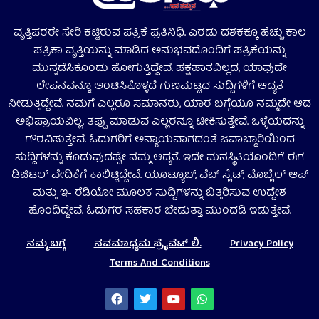
ವೃತ್ತಿಪರರೇ ಸೇರಿ ಕಟ್ಟಿರುವ ಪತ್ರಿಕೆ ಪ್ರತಿನಿಧಿ. ಎರಡು ದಶಕಕ್ಕೂ ಹೆಚ್ಚು ಕಾಲ
ಪತ್ರಿಕಾ ವೃತ್ತಿಯನ್ನು ಮಾಡಿದ ಅನುಭವದೊಂದಿಗೆ ಪತ್ರಿಕೆಯನ್ನು
ಮುನ್ನಡೆಸಿಕೊಂಡು ಹೋಗುತ್ತಿದ್ದೇವೆ. ಪಕ್ಷಪಾತವಿಲ್ಲದ, ಯಾವುದೇ
ಲೇಪನವನ್ನೂ ಅಂಟಿಸಿಕೊಳ್ಳದೆ ಗುಣಮಟ್ಟದ ಸುದ್ದಿಗಳಿಗೆ ಆದ್ಯತೆ
ನೀಡುತ್ತಿದ್ದೇವೆ. ನಮಗೆ ಎಲ್ಲರೂ ಸಮಾನರು, ಯಾರ ಬಗ್ಗೆಯೂ ನಮ್ಮದೇ ಆದ
ಅಭಿಪ್ರಾಯವಿಲ್ಲ. ತಪ್ಪು ಮಾಡುವ ಎಲ್ಲರನ್ನೂ ಟೀಕಿಸುತ್ತೇವೆ. ಒಳ್ಳೆಯದನ್ನು
ಗೌರವಿಸುತ್ತೇವೆ. ಓದುಗರಿಗೆ ಅನ್ಯಾಯವಾಗದಂತೆ ಜವಾಬ್ದಾರಿಯಿಂದ
ಸುದ್ದಿಗಳನ್ನು ಕೊಡುವುದಷ್ಟೇ ನಮ್ಮ ಆದ್ಯತೆ. ಇದೇ ಮನಸ್ಥಿತಿಯೊಂದಿಗೆ ಈಗ
ಡಿಜಿಟಲ್‌ ವೇದಿಕೆಗೆ ಕಾಲಿಟ್ಟಿದ್ದೇವೆ. ಯೂಟ್ಯೂಬ್‌, ವೆಬ್ ಸೈಟ್‌, ಮೊಬೈಲ್‌ ಆಪ್‌
ಮತ್ತು ಇ- ರೆಡಿಯೋ ಮೂಲಕ ಸುದ್ದಿಗಳನ್ನು ಬಿತ್ತರಿಸುವ ಉದ್ದೇಶ
ಹೊಂದಿದ್ದೇವೆ. ಓದುಗರ ಸಹಕಾರ ಬೇಡುತ್ತಾ ಮುಂದಡಿ ಇಡುತ್ತೇವೆ.
ನಮ್ಮ ಬಗ್ಗೆ
ನವಮಾಧ್ಯಮ ಪ್ರೈವೆಟ್‌ ಲಿ.
Privacy Policy
Terms And Conditions