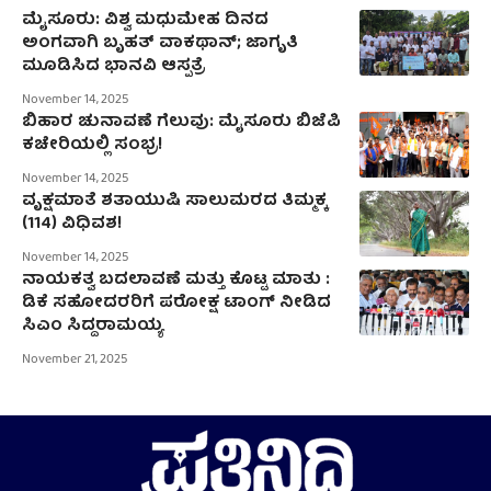
ಮೈಸೂರು: ವಿಶ್ವ ಮಧುಮೇಹ ದಿನದ
ಅಂಗವಾಗಿ ಬೃಹತ್ ವಾಕಥಾನ್; ಜಾಗೃತಿ
ಮೂಡಿಸಿದ ಭಾನವಿ ಆಸ್ಪತ್ರೆ
November 14, 2025
ಬಿಹಾರ ಚುನಾವಣೆ ಗೆಲುವು: ಮೈಸೂರು ಬಿಜೆಪಿ
ಕಚೇರಿಯಲ್ಲಿ ಸಂಭ್ರ!
November 14, 2025
ವೃಕ್ಷಮಾತೆ ಶತಾಯುಷಿ ಸಾಲುಮರದ ತಿಮ್ಮಕ್ಕ
(114) ವಿಧಿವಶ!
November 14, 2025
ನಾಯಕತ್ವ ಬದಲಾವಣೆ ಮತ್ತು ಕೊಟ್ಟ ಮಾತು :
ಡಿಕೆ ಸಹೋದರರಿಗೆ ಪರೋಕ್ಷ ಟಾಂಗ್ ನೀಡಿದ
ಸಿಎಂ ಸಿದ್ದರಾಮಯ್ಯ
November 21, 2025