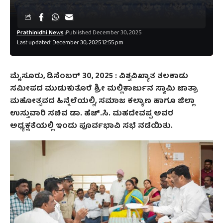
Prathinidhi News
Published December 30, 2025
Last updated: December 30, 2025 12:55 pm
ಮೈಸೂರು, ಡಿಸೆಂಬರ್‌ 30, 2025 : ವಿಶ್ವವಿಖ್ಯಾತ ತಲಕಾಡು
ಸಮೀಪದ ಮುಡುಕುತೊರೆ ಶ್ರೀ ಮಲ್ಲಿಕಾರ್ಜುನ ಸ್ವಾಮಿ ಜಾತ್ರಾ
ಮಹೋತ್ಸವದ ಹಿನ್ನೆಲೆಯಲ್ಲಿ, ಸಮಾಜ ಕಲ್ಯಾಣ ಹಾಗೂ ಜಿಲ್ಲಾ
ಉಸ್ತುವಾರಿ ಸಚಿವ ಡಾ. ಹೆಚ್.ಸಿ. ಮಹದೇವಪ್ಪ ಅವರ
ಅಧ್ಯಕ್ಷತೆಯಲ್ಲಿ ಇಂದು ಪೂರ್ವಭಾವಿ ಸಭೆ ನಡೆಯಿತು.