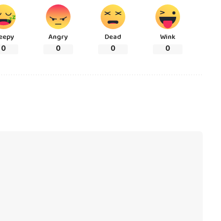
eepy
Angry
Dead
Wink
0
0
0
0