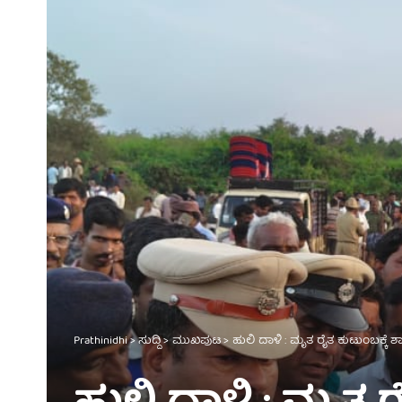
Prathinidhi
>
ಸುದ್ದಿ
>
ಮುಖಪುಟ
>
ಹುಲಿ ದಾಳಿ : ಮೃತ ರೈತ ಕುಟುಂಬಕ್ಕೆ