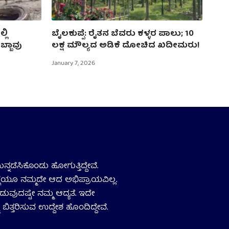
ಲಿ
ಬೈಲಕುಪ್ಪೆ: ರೈತನ ಬೆವರು ಕಳ್ಳರ ಪಾಲು; 10
ಬ್ಬಾವು
ಲಕ್ಷ ಮೌಲ್ಯದ ಅಡಿಕೆ ದೋಚಿದ ಖದೀಮರು!
January 7, 2026
ನ್ನಡೆಸಿಕೊಂಡು ಹೋಗುತ್ತಿದ್ದೇವೆ.
ಗ್ಗೆಯೂ ನಮ್ಮದೇ ಆದ ಅಭಿಪ್ರಾಯವಿಲ್ಲ.
ಡುವುದಷ್ಟೇ ನಮ್ಮ ಆದ್ಯತೆ. ಇದೇ
 ಬಿತ್ತರಿಸುವ ಉದ್ದೇಶ ಹೊಂದಿದ್ದೇವೆ.