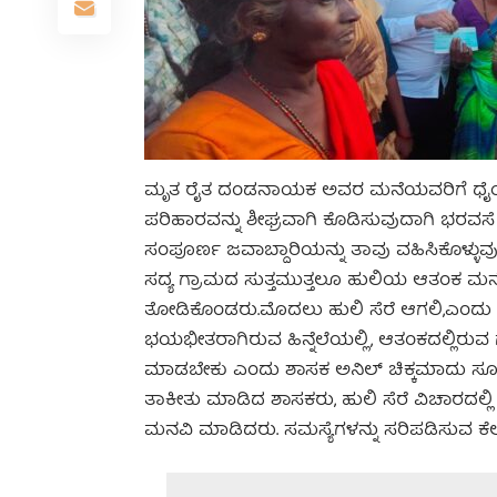
ಮೃತ ರೈತ ದಂಡನಾಯಕ ಅವರ ಮನೆಯವರಿಗೆ ಧೈರ್ಯ ತ
ಪರಿಹಾರವನ್ನು ಶೀಘ್ರವಾಗಿ ಕೊಡಿಸುವುದಾಗಿ ಭರವಸ
ಸಂಪೂರ್ಣ ಜವಾಬ್ದಾರಿಯನ್ನು ತಾವು ವಹಿಸಿಕೊಳ್ಳುವ
ಸದ್ಯ ಗ್ರಾಮದ ಸುತ್ತಮುತ್ತಲೂ ಹುಲಿಯ ಆತಂಕ ಮನೆ 
ತೋಡಿಕೊಂಡರು.ಮೊದಲು ಹುಲಿ ಸೆರೆ ಆಗಲಿ,ಎಂದು 
ಭಯಭೀತರಾಗಿರುವ ಹಿನ್ನೆಲೆಯಲ್ಲಿ, ಆತಂಕದಲ್ಲಿರುವ ಗ
ಮಾಡಬೇಕು ಎಂದು ಶಾಸಕ ಅನಿಲ್ ಚಿಕ್ಕಮಾದು ಸೂಚಿ
ತಾಕೀತು ಮಾಡಿದ ಶಾಸಕರು, ಹುಲಿ ಸೆರೆ ವಿಚಾರದಲ್ಲ
ಮನವಿ ಮಾಡಿದರು. ಸಮಸ್ಯೆಗಳನ್ನು ಸರಿಪಡಿಸುವ 