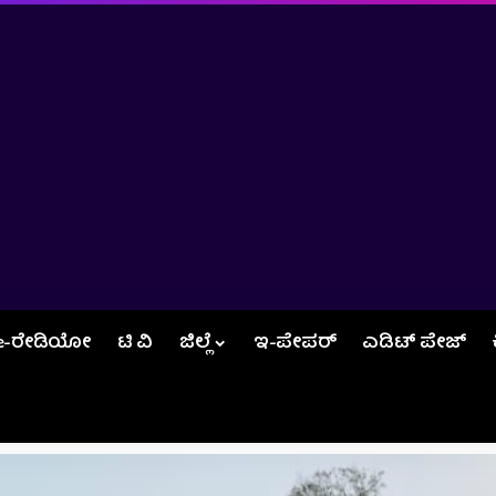
e-ರೇಡಿಯೋ
ಟಿ ವಿ
ಜಿಲ್ಲೆ
ಇ-ಪೇಪರ್
ಎಡಿಟ್‌ ಪೇಜ್‌