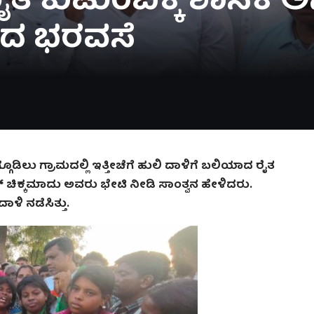
ರೈತ ಕುಟುಂಬಕ್ಕೆ ಶಾಸಕ ಅ
ರದ ಭರವಸೆ
ಗ್ಗೂಡಿಲು ಗ್ರಾಮದಲ್ಲಿ ಇತ್ತೀಚೆಗೆ ಹುಲಿ ದಾಳಿಗೆ ಬಲಿಯಾದ ರೈತ
ಿಕ್ಕಮಾದು ಅವರು ಭೇಟಿ ನೀಡಿ ಸಾಂತ್ವನ ಹೇಳಿದರು.
ಿ ನಡೆಸಿತ್ತು.