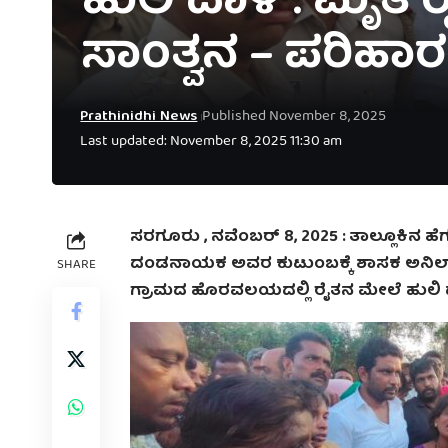
ಹುಲಿ ದಾಳಿ : ಮೃತ 
ಸಾಂತ್ವನ – ಪರಿಹಾ
Prathinidhi News
Published November 8, 2025
Last updated: November 8, 2025 11:30 am
ಸರಗೂರು , ನವೆಂಬರ್‌ 8, 2025 :
ತಾಲ್ಲೂಕಿನ ಹೆ
ದಂಡನಾಯಕ ಅವರ ಕುಟುಂಬಕ್ಕೆ ಶಾಸಕ ಅನಿಲ್ ಚ
SHARE
ಗ್ರಾಮದ ಹೊರವಲಯದಲ್ಲಿ ರೈತನ ಮೇಲೆ ಹುಲಿ ದಾಳ