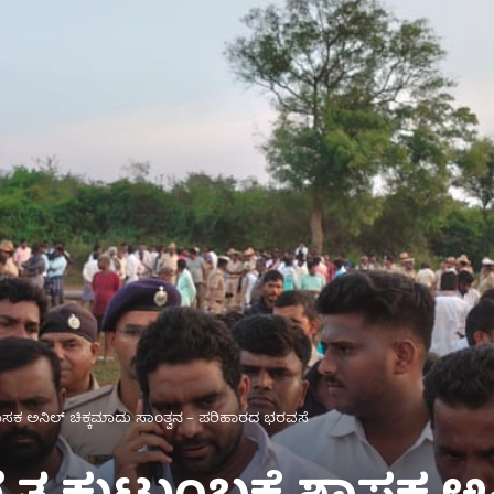
 ಶಾಸಕ ಅನಿಲ್ ಚಿಕ್ಕಮಾದು ಸಾಂತ್ವನ – ಪರಿಹಾರದ ಭರವಸೆ