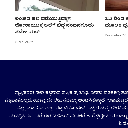
ಲಂಚದ ಹಣ ಪಡೆಯುತ್ತಿದ್ದಾಗ
ಜ.2 ರಿಂದ 9
ಲೋಕಾಯುಕ್ತ ಬಲೆಗೆ ಬಿದ್ದ ನಂಜನಗೂಡು
ಮೂಲಕ ಪ್ರ
ಸರ್ವೇಯರ್
December 20,
July 3, 2026
ವೃತ್ತಿಪರರೇ ಸೇರಿ ಕಟ್ಟಿರುವ ಪತ್ರಿಕೆ ಪ್ರತಿನಿಧಿ. ಎರಡು ದಶಕಕ್ಕೂ 
ಪಕ್ಷಪಾತವಿಲ್ಲದ, ಯಾವುದೇ ಲೇಪನವನ್ನೂ ಅಂಟಿಸಿಕೊಳ್ಳದೆ ಗುಣಮಟ್ಟದ ಸ
ತಪ್ಪು ಮಾಡುವ ಎಲ್ಲರನ್ನೂ ಟೀಕಿಸುತ್ತೇವೆ. ಒಳ್ಳೆಯದನ್ನು ಗೌರವಿ
ಮನಸ್ಥಿತಿಯೊಂದಿಗೆ ಈಗ ಡಿಜಿಟಲ್‌ ವೇದಿಕೆಗೆ ಕಾಲಿಟ್ಟಿದ್ದೇವೆ. ಯೂಟ್ಯೂ
ಓದು