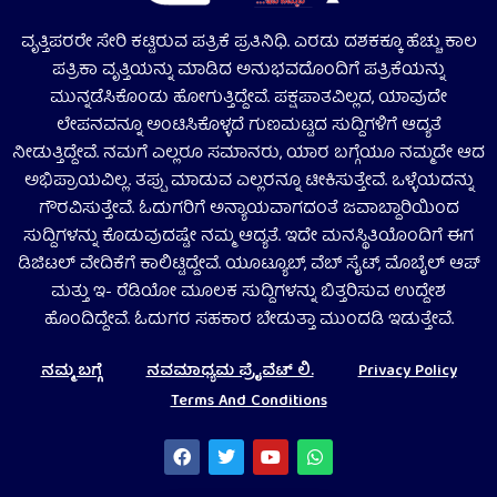
ವೃತ್ತಿಪರರೇ ಸೇರಿ ಕಟ್ಟಿರುವ ಪತ್ರಿಕೆ ಪ್ರತಿನಿಧಿ. ಎರಡು ದಶಕಕ್ಕೂ ಹೆಚ್ಚು ಕಾಲ
ಪತ್ರಿಕಾ ವೃತ್ತಿಯನ್ನು ಮಾಡಿದ ಅನುಭವದೊಂದಿಗೆ ಪತ್ರಿಕೆಯನ್ನು
ಮುನ್ನಡೆಸಿಕೊಂಡು ಹೋಗುತ್ತಿದ್ದೇವೆ. ಪಕ್ಷಪಾತವಿಲ್ಲದ, ಯಾವುದೇ
ಲೇಪನವನ್ನೂ ಅಂಟಿಸಿಕೊಳ್ಳದೆ ಗುಣಮಟ್ಟದ ಸುದ್ದಿಗಳಿಗೆ ಆದ್ಯತೆ
ನೀಡುತ್ತಿದ್ದೇವೆ. ನಮಗೆ ಎಲ್ಲರೂ ಸಮಾನರು, ಯಾರ ಬಗ್ಗೆಯೂ ನಮ್ಮದೇ ಆದ
ಅಭಿಪ್ರಾಯವಿಲ್ಲ. ತಪ್ಪು ಮಾಡುವ ಎಲ್ಲರನ್ನೂ ಟೀಕಿಸುತ್ತೇವೆ. ಒಳ್ಳೆಯದನ್ನು
ಗೌರವಿಸುತ್ತೇವೆ. ಓದುಗರಿಗೆ ಅನ್ಯಾಯವಾಗದಂತೆ ಜವಾಬ್ದಾರಿಯಿಂದ
ಸುದ್ದಿಗಳನ್ನು ಕೊಡುವುದಷ್ಟೇ ನಮ್ಮ ಆದ್ಯತೆ. ಇದೇ ಮನಸ್ಥಿತಿಯೊಂದಿಗೆ ಈಗ
ಡಿಜಿಟಲ್‌ ವೇದಿಕೆಗೆ ಕಾಲಿಟ್ಟಿದ್ದೇವೆ. ಯೂಟ್ಯೂಬ್‌, ವೆಬ್ ಸೈಟ್‌, ಮೊಬೈಲ್‌ ಆಪ್‌
ಮತ್ತು ಇ- ರೆಡಿಯೋ ಮೂಲಕ ಸುದ್ದಿಗಳನ್ನು ಬಿತ್ತರಿಸುವ ಉದ್ದೇಶ
ಹೊಂದಿದ್ದೇವೆ. ಓದುಗರ ಸಹಕಾರ ಬೇಡುತ್ತಾ ಮುಂದಡಿ ಇಡುತ್ತೇವೆ.
ನಮ್ಮ ಬಗ್ಗೆ
ನವಮಾಧ್ಯಮ ಪ್ರೈವೆಟ್‌ ಲಿ.
Privacy Policy
Terms And Conditions