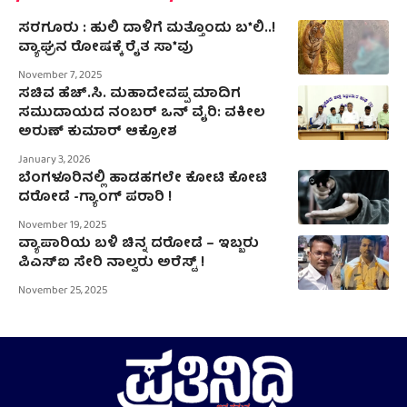
ಸರಗೂರು : ಹುಲಿ ದಾಳಿಗೆ ಮತ್ತೊಂದು ಬ*ಲಿ..!
ವ್ಯಾಘ್ರನ ರೋಷಕ್ಕೆ ರೈತ ಸಾ*ವು
November 7, 2025
ಸಚಿವ ಹೆಚ್.ಸಿ. ಮಹಾದೇವಪ್ಪ ಮಾದಿಗ
ಸಮುದಾಯದ ನಂಬರ್ ಒನ್ ವೈರಿ: ವಕೀಲ
ಅರುಣ್ ಕುಮಾರ್ ಆಕ್ರೋಶ
January 3, 2026
ಬೆಂಗಳೂರಿನಲ್ಲಿ ಹಾಡಹಗಲೇ ಕೋಟಿ ಕೋಟಿ
ದರೋಡೆ -ಗ್ಯಾಂಗ್‌ ಪರಾರಿ !
November 19, 2025
ವ್ಯಾಪಾರಿಯ ಬಳಿ ಚಿನ್ನ ದರೋಡೆ – ಇಬ್ಬರು
ಪಿಎಸ್‍ಐ ಸೇರಿ ನಾಲ್ವರು ಅರೆಸ್ಟ್ !
November 25, 2025