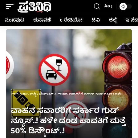
Aa
ಮುಖಪುಟ
ಚುನಾವಣೆ
e-ರೇಡಿಯೋ
ಟಿ ವಿ
ಜಿಲ್ಲೆ
ಇ-ಪೇ
Prathinidhi
>
ಸುದ್ದಿ
>
ಬೆಂಗಳೂರು
>
ವಾಹನ ಸವಾರರಿಗೆ ಸರ್ಕಾರ ಗುಡ್ ನ್ಯೂಸ್..! ಹಳೇ ದಂಡ ಪಾವತಿಗೆ ಮತ್ತೆ 50% ಡಿಸ್ಕೌಂಟ್..!
ವಾಹನ ಸವಾರರಿಗೆ ಸರ್ಕಾರ ಗುಡ್
ನ್ಯೂಸ್..! ಹಳೇ ದಂಡ ಪಾವತಿಗೆ ಮತ್ತೆ
50% ಡಿಸ್ಕೌಂಟ್..!