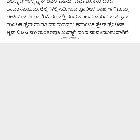
ವೆಬ್‌ಸೈಟ್‌ಗಳಲ್ಲಿ ಫೈನ್ ವಿವರ ಪಡೆದು ಸಾರ್ವಜನಿಕರು ದಂಡ
ಪಾವತಿಸಬಹುದು. ಜಿಲ್ಲೆಗಳಲ್ಲಿ ಸಮೀಪದ ಪೊಲೀಸ್‌ ಠಾಣೆಗಳಿಗೆ ಖುದ್ದು
ಭೇಟಿ ನೀಡಿ ರಿಯಾಯಿತಿ ದರದಲ್ಲಿ ದಂಡ ಕಟ್ಟಬಹುದಾಗಿದೆ. ಆನ್‌ಲೈನ್‌
ಮೂಲಕ ಫೈನ್ ಪಾವತಿ ಮಾಡುವವರು ಕರ್ನಾಟಕ ಸ್ಟೇಟ್‌ ಪೊಲೀಸ್‌
ಆ್ಯಪ್‌ ಬಿಟಿಪಿ ಮುಖಾಂತರವೂ ಖುದ್ದಾಗಿ ದಂಡ ಪಾವತಿಸಬಹುದಾಗಿದೆ.
- ಜಾಹೀರಾತು -