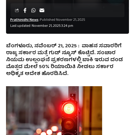
Prathinidhi News
Published November 21, 2025
Last updated: November 21, 2025 3:24 pm
ಬೆಂಗಳೂರು, ನವೆಂಬರ್‌ 21, 2025 : ವಾಹನ ಸವಾರರಿಗೆ
ರಾಜ್ಯ ಸರ್ಕಾರ ಮತ್ತೆ ಗುಡ್‌ ನ್ಯೂಸ್‌ ಕೊಟ್ಟಿದೆ. ಸಂಚಾರ
ನಿಯಮ ಉಲ್ಲಂಘನೆ ಪ್ರಕರಣಗಳಲ್ಲಿ ಬಾಕಿ ಇರುವ ದಂಡ
ಮೊತ್ತದ ಮೇಲೆ 50% ರಿಯಾಯಿತಿ ನೀಡಲು ಸರ್ಕಾರ
ಅಧಿಕೃತ ಆದೇಶ ಹೊರಡಿಸಿದೆ.