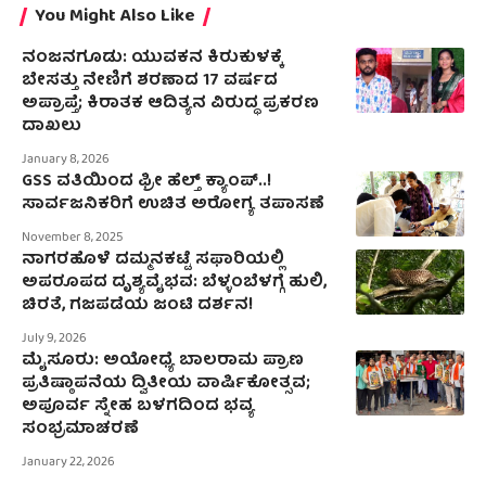
You Might Also Like
ನಂಜನಗೂಡು: ಯುವಕನ ಕಿರುಕುಳಕ್ಕೆ
ಬೇಸತ್ತು ನೇಣಿಗೆ ಶರಣಾದ 17 ವರ್ಷದ
ಅಪ್ರಾಪ್ತೆ; ಕಿರಾತಕ ಆದಿತ್ಯನ ವಿರುದ್ಧ ಪ್ರಕರಣ
ದಾಖಲು
January 8, 2026
GSS ವತಿಯಿಂದ ಫ್ರೀ ಹೆಲ್ತ್ ಕ್ಯಾಂಪ್..!
ಸಾರ್ವಜನಿಕರಿಗೆ ಉಚಿತ ಅರೋಗ್ಯ ತಪಾಸಣೆ
November 8, 2025
ನಾಗರಹೊಳೆ ದಮ್ಮನಕಟ್ಟೆ ಸಫಾರಿಯಲ್ಲಿ
ಅಪರೂಪದ ದೃಶ್ಯವೈಭವ: ಬೆಳ್ಳಂಬೆಳಗ್ಗೆ ಹುಲಿ,
ಚಿರತೆ, ಗಜಪಡೆಯ ಜಂಟಿ ದರ್ಶನ!
July 9, 2026
ಮೈಸೂರು: ಅಯೋಧ್ಯೆ ಬಾಲರಾಮ ಪ್ರಾಣ
ಪ್ರತಿಷ್ಠಾಪನೆಯ ದ್ವಿತೀಯ ವಾರ್ಷಿಕೋತ್ಸವ;
ಅಪೂರ್ವ ಸ್ನೇಹ ಬಳಗದಿಂದ ಭವ್ಯ
ಸಂಭ್ರಮಾಚರಣೆ
January 22, 2026