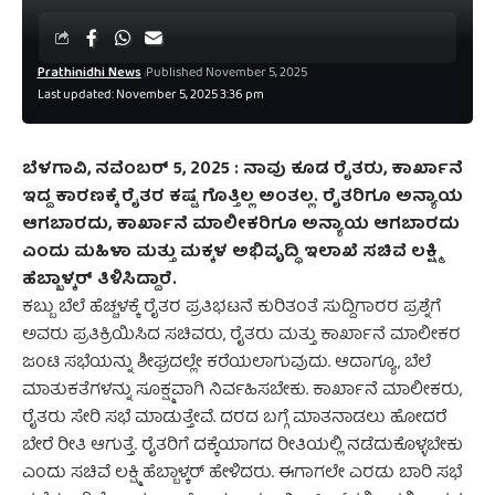
Prathinidhi News
Published November 5, 2025
Last updated: November 5, 2025 3:36 pm
ಬೆಳಗಾವಿ, ನವೆಂಬರ್‌ 5, 2025 : ನಾವು ಕೂಡ ರೈತರು, ಕಾರ್ಖಾನೆ
ಇದ್ದ ಕಾರಣಕ್ಕೆ ರೈತರ ಕಷ್ಟ ಗೊತ್ತಿಲ್ಲ ಅಂತಲ್ಲ. ರೈತರಿಗೂ ಅನ್ಯಾಯ
ಆಗಬಾರದು, ಕಾರ್ಖಾನೆ ಮಾಲೀಕರಿಗೂ ಅನ್ಯಾಯ ಆಗಬಾರದು
ಎಂದು ಮಹಿಳಾ ಮತ್ತು ಮಕ್ಕಳ ಅಭಿವೃದ್ಧಿ ಇಲಾಖೆ ಸಚಿವೆ ಲಕ್ಷ್ಮಿ
ಹೆಬ್ಬಾಳ್ಕರ್ ತಿಳಿಸಿದ್ದಾರೆ.
ಕಬ್ಬು ಬೆಲೆ ಹೆಚ್ಚಳಕ್ಕೆ ರೈತರ ಪ್ರತಿಭಟನೆ ಕುರಿತಂತೆ ಸುದ್ದಿಗಾರರ ಪ್ರಶ್ನೆಗೆ
ಅವರು ಪ್ರತಿಕ್ರಿಯಿಸಿದ ಸಚಿವರು,‌ ರೈತರು ಮತ್ತು ಕಾರ್ಖಾನೆ ಮಾಲೀಕರ
ಜಂಟಿ ಸಭೆಯನ್ನು ಶೀಘ್ರದಲ್ಲೇ ಕರೆಯಲಾಗುವುದು. ಆದಾಗ್ಯೂ, ಬೆಲೆ
ಮಾತುಕತೆಗಳನ್ನು ಸೂಕ್ಷ್ಮವಾಗಿ ನಿರ್ವಹಿಸಬೇಕು. ಕಾರ್ಖಾನೆ ಮಾಲೀಕರು,
ರೈತರು ಸೇರಿ ಸಭೆ ಮಾಡುತ್ತೇವೆ. ದರದ ಬಗ್ಗೆ ಮಾತನಾಡಲು ಹೋದರೆ
ಬೇರೆ ರೀತಿ ಆಗುತ್ತೆ. ರೈತರಿಗೆ ದಕ್ಕೆಯಾಗದ ರೀತಿಯಲ್ಲಿ ನಡೆದುಕೊಳ್ಳಬೇಕು
ಎಂದು ‌ಸಚಿವೆ ಲಕ್ಷ್ಮಿ ಹೆಬ್ಬಾಳ್ಕರ್ ಹೇಳಿದರು. ಈಗಾಗಲೇ ಎರಡು ಬಾರಿ ಸಭೆ