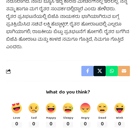
ನಡೆಸಲಾಗಿದೆ. ನಾನು ಬ್ಯೂಸಿ ಇದ್ದ ಕಾರಣ ಮೀಟಿಂಗ್‌ನಲ್ಲಿ ಇರಲಿಲ್ಲ. ನನ್ನ
ತಮ್ಮ ಹಾಗೂ ಮಗ ರೈತರ ಸಂಪರ್ಕದಲ್ಲಿದ್ದಾರೆ ಎಂದು ಹೇಳಿದರು.
ರೈತರ ಪ್ರತಿಭಟನೆಯಲ್ಲಿ ‌ಬಿಜೆಪಿ ನಾಯಕರು ಭಾಗಿಯಾಗಿರುವ ಬಗ್ಗೆ
ಪ್ರತಿಕ್ರಿಯಿಸಿದ ಸಚಿವೆ ಲಕ್ಷ್ಮಿ ಹೆಬ್ಬಾಳ್ಕರ್, ರೈತರ ಹೋರಾಟದಲ್ಲಿ ಎಲ್ಲರೂ
ಭಾಗಿಯಾಗಲಿ, ರಾಜಕೀಯ ಬಿಟ್ಟು ಪ್ರತಿಭಟನೆಗೆ ಹೋಗಲಿ. ರೈತರ ಬಗೆಗಿನ
ಬಿಜೆಪಿ ಹೋರಾಟ ಮತ್ತು ಕಾಳಜಿ ನಮಗೂ ಗೊತ್ತಿದೆ, ನಿಮಗೂ ಗೊತ್ತಿದೆ
ಎಂದರು.
What do you think?
Love
Sad
Happy
Sleepy
Angry
Dead
Wink
0
0
0
0
0
0
0