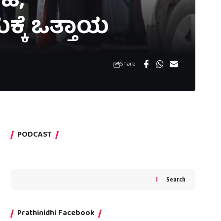
ರಹ;
್ಕೆ ಒತ್ತಾಯ
Share
PODCAST
Search
Prathinidhi Facebook