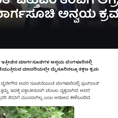
 ಒತ್ತುವರಿ ತೆರವಿಗೆ ಆಗ್
ಾರ್ಗಸೂಚಿ ಅನ್ವಯ ಕ್ರಮಕ
ನ ಇತ್ತೀಚಿನ ಮಾರ್ಗಸೂಚಿಗಳ ಅನ್ವಯ ಬೆಂಗಳೂರಿನಲ್ಲಿ
ಡೆಯುತ್ತಿರುವ ಮಾದರಿಯಲ್ಲೇ ಮೈಸೂರಿನಲ್ಲೂ ತಕ್ಷಣ ಕ್ರಮ
ಷ್ಣ ಬೈರೇಗೌಡ ಅವರ ಸೂಚನೆಯಂತೆ ಬೆಂಗಳೂರಿನಲ್ಲಿ ಫುಟ್‌ಪಾತ್
ದು, ಇದಕ್ಕೆ ಪಕ್ಷಾತೀತವಾಗಿ ಬೆಂಬಲ ವ್ಯಕ್ತವಾಗಿದೆ. ಆದರೆ
್ತುವರಿ ತೆರವಿಗೆ ಮುಂದಾಗಿಲ್ಲ ಎಂಬ ಆರೋಪ ಕೇಳಿಬಂದಿದೆ.