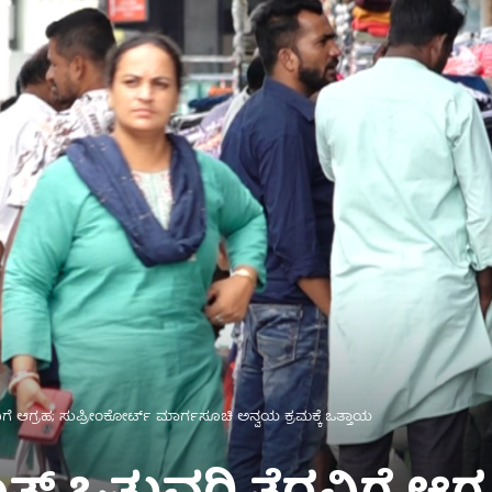
ಿಗೆ ಆಗ್ರಹ; ಸುಪ್ರೀಂಕೋರ್ಟ್ ಮಾರ್ಗಸೂಚಿ ಅನ್ವಯ ಕ್ರಮಕ್ಕೆ ಒತ್ತಾಯ