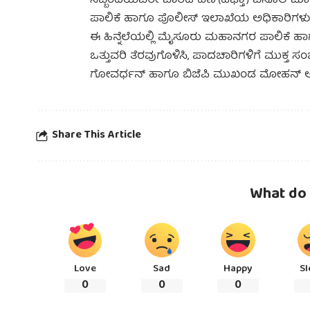
ಸಿಬ್ಬಂದಿಯವರೇ ವಾರದ ಹಣ (ಹಫ್ತಾ) ವಸೂಲಿ ಮಾ
ಪಾಲಿಕೆ ಹಾಗೂ ಪೊಲೀಸ್ ಇಲಾಖೆಯ ಅಧಿಕಾರಿಗಳು ಸೂ
ಈ ಹಿನ್ನೆಲೆಯಲ್ಲಿ ಮೈಸೂರು ಮಹಾನಗರ ಪಾಲಿಕೆ 
ಒತ್ತುವರಿ ತೆರವುಗೊಳಿಸಿ, ಪಾದಚಾರಿಗಳಿಗೆ ಮುಕ್ತ
ಗೋವರ್ಧನ್ ಹಾಗೂ ಬಿಜೆಪಿ ಮುಖಂಡ ಮೋಹನ್
Share This Article
What do 
Love
Sad
Happy
Sl
0
0
0