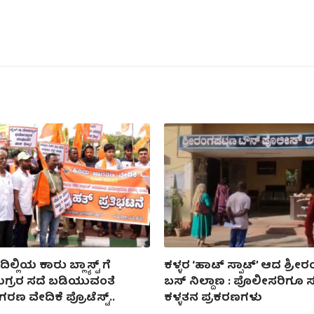
ಲ್ಲಿಯ ಕಾರು ಬ್ಲ್ಯಾಸ್ಟ್ ಗೆ
ಕಳ್ಳರ ‘ಹಾಟ್ ಸ್ಪಾಟ್’ ಆದ ಶ್ರೀ
ಉಗ್ರರ ಸದೆ ಬಡಿಯುವಂತೆ
ಬಸ್ ನಿಲ್ದಾಣ : ಪೊಲೀಸರಿಗೂ
ಣ ವೇದಿಕೆ ಪ್ರೊಟೆಸ್ಟ್..
ಕಳ್ಳತನ ಪ್ರಕರಣಗಳು