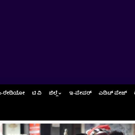
e-ರೇಡಿಯೋ
ಟಿ ವಿ
ಜಿಲ್ಲೆ
ಇ-ಪೇಪರ್
ಎಡಿಟ್‌ ಪೇಜ್‌