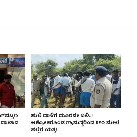
ರಂಗಪಟ್ಟಣ
ಹುಲಿ ದಾಳಿಗೆ ಮೂರನೇ ಬಲಿ..!
 ಸವಾಲಾದ
ಆಕ್ರೋಶಗೊಂಡ ಗ್ರಾಮಸ್ಥರಿಂದ RFO ಮೇಲೆ
ಹಲ್ಲೆಗೆ ಯತ್ನ!