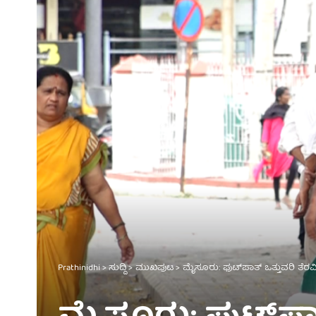
Prathinidhi
>
ಸುದ್ದಿ
>
ಮುಖಪುಟ
>
ಮೈಸೂರು: ಫುಟ್‌ಪಾತ್ ಒತ್ತುವರಿ ತೆರವ