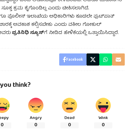
ಡುತ್ತಿದ್ದಾರೆ ಎಂಬ ಆರೋಪವೂ ಕೇಳಿಬಂದಿದೆ. ಆದರೂ ಮಹಾನಗರ
ಕ್ತ ಕ್ರಮ ಕೈಗೊಂಡಿಲ್ಲ ಎಂದು ಟೀಕಿಸಲಾಗಿದೆ.
ಹಾಗೂ ಪೊಲೀಸ್ ಇಲಾಖೆಯ ಅಧಿಕಾರಿಗಳು ಕೂಡಲೇ ಫುಟ್‌ಪಾತ್
 ಸಂಚಾರಕ್ಕೆ ಅವಕಾಶ ಕಲ್ಪಿಸಬೇಕು ಎಂದು ವಕೀಲ ಗೋಕುಲ್
ಪ್ರತಿನಿಧಿ ನ್ಯೂಸ್
 ಅವರು
‌ಗೆ ನೀಡಿದ ಹೇಳಿಕೆಯಲ್ಲಿ ಒತ್ತಾಯಿಸಿದ್ದಾರೆ.
Facebook
you think?
eepy
Angry
Dead
Wink
0
0
0
0