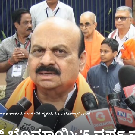
ರ್ಷ ನಾನೇ ಸಿಎಂ’ ಹೇಳಿಕೆ ದೈನೇಸಿ ಸ್ಥಿತಿ – ಬೊಮ್ಮಾಯಿ ಟೀಕೆ