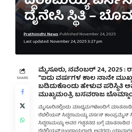
ದ್ದರಾಮಯ್ಯ ವರ್ಸಸ್
ದೈನೇಸಿ ಸ್ಥಿತಿ – ಬೊ
Prathinidhi News
Published November 24, 2025
Last updated: November 24, 2025 3:27 pm
ಮೈಸೂರು, ನವೆಂಬರ್‌ 24, 2025 : ರ
“ಐದು ವರ್ಷಗಳ ಕಾಲ ನಾನೇ ಮುಖ್ಯ
SHARE
ಬಡಿದುಕೊಂಡು ಹೇಳುವ ಪರಿಸ್ಥಿತಿ ಅ
ಮುಖ್ಯಮಂತ್ರಿ ಬಸವರಾಜ ಬೊಮ್ಮಾಯಿ 
ಮೈಸೂರಿನಲ್ಲಿಂದು ಮಾಧ್ಯಮಗಳೊಂದಿಗೆ ಮಾತನಾಡ
ರೆಬೆಲಿಯನ್ ಸಿದ್ದರಾಮಯ್ಯ ವರ್ಸಸ್ ಕಾಂಪ್ರಮೈಸ್ 
ಸಿದ್ದರಾಮಯ್ಯ ಅವರ ಗಟ್ಟಿತನದ ಬಗ್ಗೆ ಮಾತನಾಡಿ
ರೆಬೆಲಿಯನ್ (ಬಂಡಾಯಗಾರ). ಅವರದ್ದು ಯಾವಾಗಲೂ