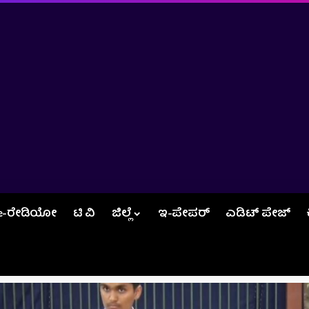
e-ರೇಡಿಯೋ
ಟಿ ವಿ
ಜಿಲ್ಲೆ
ಇ-ಪೇಪರ್
ಎಡಿಟ್‌ ಪೇಜ್‌