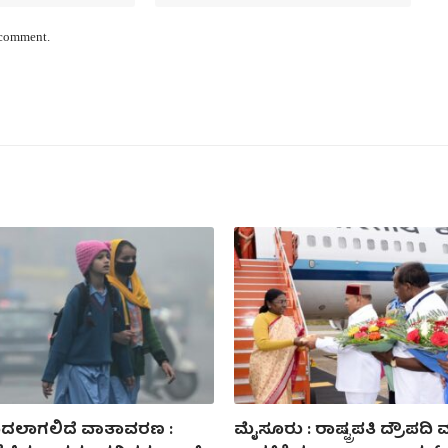
I comment.
ಿ ಬದಲಾಗಲಿದೆ ವಾತಾವರಣ :
ಮೈಸೂರು : ರಾಷ್ಟ್ರಪತಿ ದ್ರೌಪದಿ