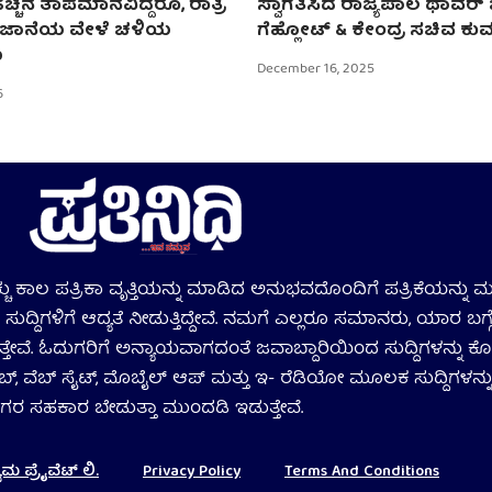
ೆಚ್ಚಿನ ತಾಪಮಾನವಿದ್ದರೂ, ರಾತ್ರಿ
ಸ್ವಾಗತಿಸಿದ ರಾಜ್ಯಪಾಲ ಥಾವರ್
ಂಜಾನೆಯ ವೇಳೆ ಚಳಿಯ
ಗೆಹ್ಲೋಟ್ & ಕೇಂದ್ರ ಸಚಿವ ಕು
ಣ
December 16, 2025
6
ಹೆಚ್ಚು ಕಾಲ ಪತ್ರಿಕಾ ವೃತ್ತಿಯನ್ನು ಮಾಡಿದ ಅನುಭವದೊಂದಿಗೆ ಪತ್ರಿಕೆಯನ್ನು ಮು
ುದ್ದಿಗಳಿಗೆ ಆದ್ಯತೆ ನೀಡುತ್ತಿದ್ದೇವೆ. ನಮಗೆ ಎಲ್ಲರೂ ಸಮಾನರು, ಯಾರ ಬ
ಸುತ್ತೇವೆ. ಓದುಗರಿಗೆ ಅನ್ಯಾಯವಾಗದಂತೆ ಜವಾಬ್ದಾರಿಯಿಂದ ಸುದ್ದಿಗಳನ್ನು ಕೊ
ಬ್‌, ವೆಬ್ ಸೈಟ್‌, ಮೊಬೈಲ್‌ ಆಪ್‌ ಮತ್ತು ಇ- ರೆಡಿಯೋ ಮೂಲಕ ಸುದ್ದಿಗಳನ್ನು
ಗರ ಸಹಕಾರ ಬೇಡುತ್ತಾ ಮುಂದಡಿ ಇಡುತ್ತೇವೆ.
 ಪ್ರೈವೆಟ್‌ ಲಿ.
Privacy Policy
Terms And Conditions