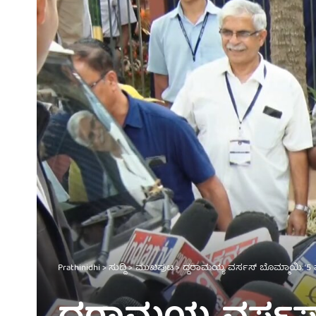
Prathinidhi
>
ಸುದ್ದಿ
>
ಮುಖಪುಟ
>
ದ್ದರಾಮಯ್ಯ ವರ್ಸಸ್ ಬೊಮ್ಮಾಯಿ: ‘5 ವ