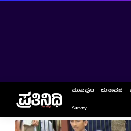
ಮುಖಪುಟ
ಚುನಾವಣೆ
Survey