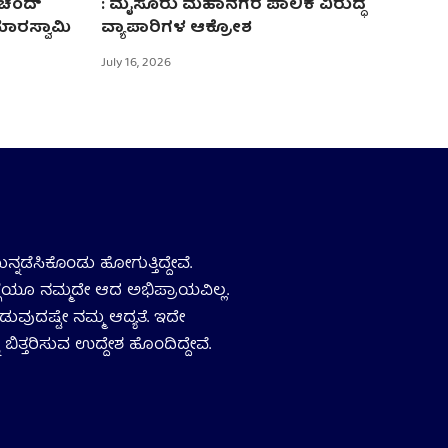
 ಚಂದ್
: ಮೈಸೂರು ಮಹಾನಗರ ಪಾಲಿಕೆ ವಿರುದ್ಧ
ಮಾರಸ್ವಾಮಿ
ವ್ಯಾಪಾರಿಗಳ ಆಕ್ರೋಶ
July 16, 2026
ನ್ನಡೆಸಿಕೊಂಡು ಹೋಗುತ್ತಿದ್ದೇವೆ.
ಗ್ಗೆಯೂ ನಮ್ಮದೇ ಆದ ಅಭಿಪ್ರಾಯವಿಲ್ಲ.
ಡುವುದಷ್ಟೇ ನಮ್ಮ ಆದ್ಯತೆ. ಇದೇ
 ಬಿತ್ತರಿಸುವ ಉದ್ದೇಶ ಹೊಂದಿದ್ದೇವೆ.