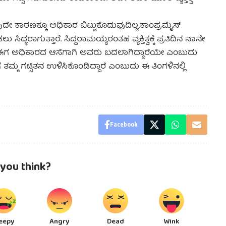
ದೇ ಕಾರಣಕ್ಕೂ ಅಧಿಕಾರ ಬಿಟ್ಟುಕೊಡುವುದಿಲ್ಲ.ಕಾಂಪ್ರಮೈಸ್
ಸಿದ್ಧರಾಗುತ್ತಾರೆ. ಸಿದ್ದರಾಮಯ್ಯರಂತಹ ವ್ಯಕ್ತಿತ್ವಕ್ಕೆ ಪ್ರತಿದಿನ ನಾನೇ
ತು. ಈಗ ಅಧಿಕಾರದ ಆಸೆಗಾಗಿ ಅವರು ಬದಲಾಗಿದ್ದಾರೆಯೇ ಎಂಬುದು
 ತಮ್ಮ ಗಟ್ಟಿತನ ಉಳಿಸಿಕೊಂಡಿದ್ದಾರೆ ಎಂಬುದು ಈ ತಿಂಗಳಿನಲ್ಲಿ
Facebook
you think?
eepy
Angry
Dead
Wink