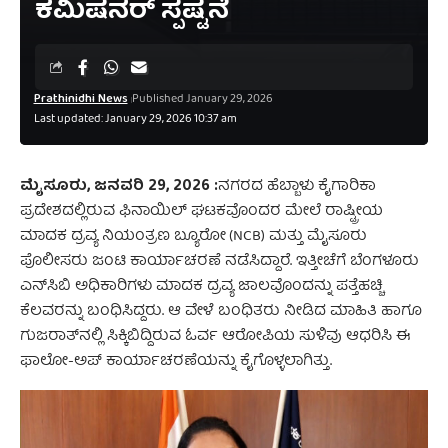
ಕಮಿಷನರ್ ಸ್ಪಷ್ಟನೆ
Prathinidhi News
Published January 29, 2026
Last updated: January 29, 2026 10:37 am
ಮೈಸೂರು, ಜನವರಿ 29, 2026 :
ನಗರದ ಹೆಬ್ಬಾಳು ಕೈಗಾರಿಕಾ
ಪ್ರದೇಶದಲ್ಲಿರುವ ಫಿನಾಯಿಲ್ ಘಟಕವೊಂದರ ಮೇಲೆ ರಾಷ್ಟ್ರೀಯ
ಮಾದಕ ದ್ರವ್ಯ ನಿಯಂತ್ರಣ ಬ್ಯೂರೋ (NCB) ಮತ್ತು ಮೈಸೂರು
ಪೊಲೀಸರು ಜಂಟಿ ಕಾರ್ಯಾಚರಣೆ ನಡೆಸಿದ್ದಾರೆ. ಇತ್ತೀಚೆಗೆ ಬೆಂಗಳೂರು
ಎನ್‌ಸಿಬಿ ಅಧಿಕಾರಿಗಳು ಮಾದಕ ದ್ರವ್ಯ ಜಾಲವೊಂದನ್ನು ಪತ್ತೆಹಚ್ಚಿ
ಕೆಲವರನ್ನು ಬಂಧಿಸಿದ್ದರು. ಆ ವೇಳೆ ಬಂಧಿತರು ನೀಡಿದ ಮಾಹಿತಿ ಹಾಗೂ
ಗುಜರಾತ್‌ನಲ್ಲಿ ಸಿಕ್ಕಿಬಿದ್ದಿರುವ ಓರ್ವ ಆರೋಪಿಯ ಸುಳಿವು ಆಧರಿಸಿ ಈ
ಫಾಲೋ-ಅಪ್ ಕಾರ್ಯಾಚರಣೆಯನ್ನು ಕೈಗೊಳ್ಳಲಾಗಿತ್ತು.