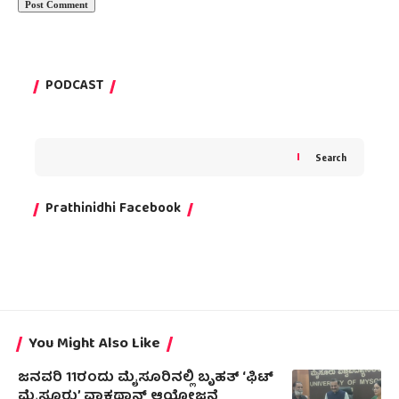
PODCAST
Search
Prathinidhi Facebook
You Might Also Like
ಜನವರಿ 11ರಂದು ಮೈಸೂರಿನಲ್ಲಿ ಬೃಹತ್ ‘ಫಿಟ್
ಮೈಸೂರು’ ವಾಕಥಾನ್ ಆಯೋಜನೆ