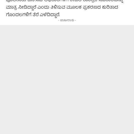
ಪೊಲೀಸರು ಎನ್‌ಸಿಬಿ ಅಧಿಕಾರಿಗಳಿಗೆ ಕೇವಲ ತಾಂತ್ರಿಕ ಸಹಕಾರವನ್ನು
ಮಾತ್ರ ನೀಡಿದ್ದಾರೆ ಎಂದು ತಿಳಿಸುವ ಮೂಲಕ ಪ್ರಕರಣದ ಕುರಿತಾದ
ಗೊಂದಲಗಳಿಗೆ ತೆರೆ ಎಳೆದಿದ್ದಾರೆ.
- ಜಾಹೀರಾತು -