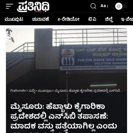
Aa
ಮುಖಪುಟ
ಚುನಾವಣೆ
e-ರೇಡಿಯೋ
ಟಿ ವಿ
ಜಿಲ್ಲೆ
ಇ-ಪೇ
Prathinidhi
>
ಸುದ್ದಿ
>
ಮುಖಪುಟ
>
ಮೈಸೂರು: ಹೆಬ್ಬಾಳು ಕೈಗಾರಿಕಾ ಪ್ರದೇಶದಲ್ಲಿ ಎನ್‌ಸಿಬಿ ತಪಾಸಣೆ: ಮಾದಕ ವಸ್ತು ಪತ್ತೆಯಾಗಿಲ್ಲ ಎಂದು ಕಮಿಷನರ್ ಸ್ಪಷ್ಟನೆ
ಮೈಸೂರು: ಹೆಬ್ಬಾಳು ಕೈಗಾರಿಕಾ
ಪ್ರದೇಶದಲ್ಲಿ ಎನ್‌ಸಿಬಿ ತಪಾಸಣೆ:
ಮಾದಕ ವಸ್ತು ಪತ್ತೆಯಾಗಿಲ್ಲ ಎಂದು