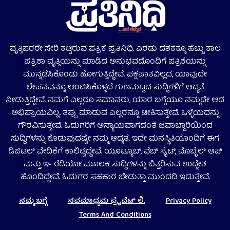
ವೃತ್ತಿಪರರೇ ಸೇರಿ ಕಟ್ಟಿರುವ ಪತ್ರಿಕೆ ಪ್ರತಿನಿಧಿ. ಎರಡು ದಶಕಕ್ಕೂ ಹೆಚ್ಚು ಕಾಲ
ಪತ್ರಿಕಾ ವೃತ್ತಿಯನ್ನು ಮಾಡಿದ ಅನುಭವದೊಂದಿಗೆ ಪತ್ರಿಕೆಯನ್ನು
ಮುನ್ನಡೆಸಿಕೊಂಡು ಹೋಗುತ್ತಿದ್ದೇವೆ. ಪಕ್ಷಪಾತವಿಲ್ಲದ, ಯಾವುದೇ
ಲೇಪನವನ್ನೂ ಅಂಟಿಸಿಕೊಳ್ಳದೆ ಗುಣಮಟ್ಟದ ಸುದ್ದಿಗಳಿಗೆ ಆದ್ಯತೆ
ನೀಡುತ್ತಿದ್ದೇವೆ. ನಮಗೆ ಎಲ್ಲರೂ ಸಮಾನರು, ಯಾರ ಬಗ್ಗೆಯೂ ನಮ್ಮದೇ ಆದ
ಅಭಿಪ್ರಾಯವಿಲ್ಲ. ತಪ್ಪು ಮಾಡುವ ಎಲ್ಲರನ್ನೂ ಟೀಕಿಸುತ್ತೇವೆ. ಒಳ್ಳೆಯದನ್ನು
ಗೌರವಿಸುತ್ತೇವೆ. ಓದುಗರಿಗೆ ಅನ್ಯಾಯವಾಗದಂತೆ ಜವಾಬ್ದಾರಿಯಿಂದ
ಸುದ್ದಿಗಳನ್ನು ಕೊಡುವುದಷ್ಟೇ ನಮ್ಮ ಆದ್ಯತೆ. ಇದೇ ಮನಸ್ಥಿತಿಯೊಂದಿಗೆ ಈಗ
ಡಿಜಿಟಲ್‌ ವೇದಿಕೆಗೆ ಕಾಲಿಟ್ಟಿದ್ದೇವೆ. ಯೂಟ್ಯೂಬ್‌, ವೆಬ್ ಸೈಟ್‌, ಮೊಬೈಲ್‌ ಆಪ್‌
ಮತ್ತು ಇ- ರೆಡಿಯೋ ಮೂಲಕ ಸುದ್ದಿಗಳನ್ನು ಬಿತ್ತರಿಸುವ ಉದ್ದೇಶ
ಹೊಂದಿದ್ದೇವೆ. ಓದುಗರ ಸಹಕಾರ ಬೇಡುತ್ತಾ ಮುಂದಡಿ ಇಡುತ್ತೇವೆ.
ನಮ್ಮ ಬಗ್ಗೆ
ನವಮಾಧ್ಯಮ ಪ್ರೈವೆಟ್‌ ಲಿ.
Privacy Policy
Terms And Conditions