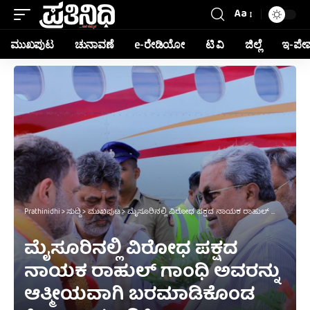
Aa
ಮುಖಪುಟ
ಚುನಾವಣೆ
e-ರೇಡಿಯೋ
ಟಿ ವಿ
ಜಿಲ್ಲೆ
ಇ-ಪೇ
Prathinidhi
>
ಸುದ್ದಿ
>
ಮುಖಪುಟ
>
ಮೈಸೂರಿನಲ್ಲಿ ವಿರೋಧ ಪಕ್ಷದ ನಾಯಕ ರಾಹುಲ್ ಗಾಂಧಿ ಅವರನ್ನು ಆತ್ಮೀಯವಾಗಿ ಬರಮಾಡಿಕೊಂಡ ಸಿಎಂ ಹಾಗೂ ಡಿಸಿಎಂ
ಮೈಸೂರಿನಲ್ಲಿ ವಿರೋಧ ಪಕ್ಷದ
ನಾಯಕ ರಾಹುಲ್ ಗಾಂಧಿ ಅವರನ್ನು
ಆತ್ಮೀಯವಾಗಿ ಬರಮಾಡಿಕೊಂಡ