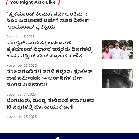
You Might Also Like
“ಹೈಕಮಾಂಡ್ ತೀರ್ಮಾನವೇ ಅಂತಿಮ” ;
ಸಿಎಂ ಬದಲಾವಣೆ ಚರ್ಚೆಗೆ ಸಚಿವ ದಿನೇಶ್
ಗುಂಡೂರಾವ್ ಪ್ರತಿಕ್ರಿಯೆ
December 5, 2025
ಕಾಂಗ್ರೆಸ್ ನಾಯಕತ್ವ ಬದಲಾವಣೆ-
ಹೈಕಮಾಂಡ್ ನಿರ್ಧಾರ ಇನ್ನೆರಡು ದಿನಗಳಲ್ಲಿ ;
ಶಾಸಕ ತನ್ವೀರ್ ಸೇಠ್ ಸ್ಪೋಟಕ ಹೇಳಿಕೆ
November 22, 2025
ನಂಜನಗೂಡಿನಲ್ಲಿ ಸರಣಿ ಕಳ್ಳತನ: ಪೊಲೀಸ್
ಠಾಣೆ ಸಮೀಪವೇ 14 ಅಂಗಡಿಗಳ ಬೀಗ
ಮುರಿದ ಖದೀಮರು!
December 31, 2025
ಬೆಂಗಳೂರು, ಮಂಡ್ಯ ಸೇರಿದಂತೆ ಕರ್ನಾಟಕದ
10 ಜಿಲ್ಲೆಗಳಲ್ಲಿ ಲೋಕಾಯುಕ್ತ ದಾಳಿ
November 25, 2025