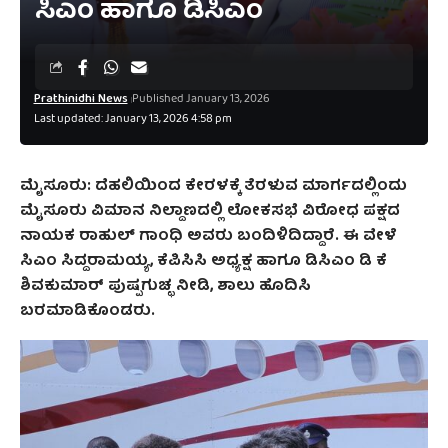
ಸಿಎಂ ಹಾಗೂ ಡಿಸಿಎಂ
Prathinidhi News
Published January 13, 2026
Last updated: January 13, 2026 4:58 pm
ಮೈಸೂರು: ದೆಹಲಿಯಿಂದ ಕೇರಳಕ್ಕೆ ತೆರಳುವ ಮಾರ್ಗದಲ್ಲಿಂದು
ಮೈಸೂರು ವಿಮಾನ ನಿಲ್ದಾಣದಲ್ಲಿ ಲೋಕಸಭೆ ವಿರೋಧ ಪಕ್ಷದ
ನಾಯಕ ರಾಹುಲ್ ಗಾಂಧಿ ಅವರು ಬಂದಿಳಿದಿದ್ದಾರೆ. ಈ ವೇಳೆ
ಸಿಎಂ ಸಿದ್ದರಾಮಯ್ಯ, ಕೆಪಿಸಿಸಿ ಅಧ್ಯಕ್ಷ ಹಾಗೂ ಡಿಸಿಎಂ ಡಿ ಕೆ
ಶಿವಕುಮಾರ್ ಪುಷ್ಪಗುಚ್ಛ ನೀಡಿ, ಶಾಲು ಹೊದಿಸಿ
ಬರಮಾಡಿಕೊಂಡರು.