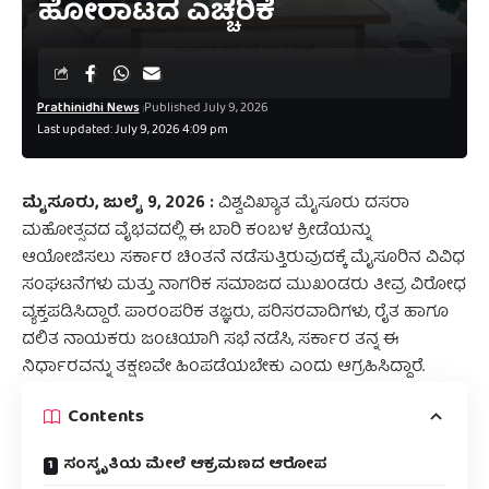
ಹೋರಾಟದ ಎಚ್ಚರಿಕೆ
Prathinidhi News
Published July 9, 2026
Last updated: July 9, 2026 4:09 pm
ಮೈಸೂರು, ಜುಲೈ 9, 2026 :
ವಿಶ್ವವಿಖ್ಯಾತ ಮೈಸೂರು ದಸರಾ
ಮಹೋತ್ಸವದ ವೈಭವದಲ್ಲಿ ಈ ಬಾರಿ ಕಂಬಳ ಕ್ರೀಡೆಯನ್ನು
ಆಯೋಜಿಸಲು ಸರ್ಕಾರ ಚಿಂತನೆ ನಡೆಸುತ್ತಿರುವುದಕ್ಕೆ ಮೈಸೂರಿನ ವಿವಿಧ
ಸಂಘಟನೆಗಳು ಮತ್ತು ನಾಗರಿಕ ಸಮಾಜದ ಮುಖಂಡರು ತೀವ್ರ ವಿರೋಧ
ವ್ಯಕ್ತಪಡಿಸಿದ್ದಾರೆ. ಪಾರಂಪರಿಕ ತಜ್ಞರು, ಪರಿಸರವಾದಿಗಳು, ರೈತ ಹಾಗೂ
ದಲಿತ ನಾಯಕರು ಜಂಟಿಯಾಗಿ ಸಭೆ ನಡೆಸಿ, ಸರ್ಕಾರ ತನ್ನ ಈ
ನಿರ್ಧಾರವನ್ನು ತಕ್ಷಣವೇ ಹಿಂಪಡೆಯಬೇಕು ಎಂದು ಆಗ್ರಹಿಸಿದ್ದಾರೆ.
Contents
ಸಂಸ್ಕೃತಿಯ ಮೇಲೆ ಆಕ್ರಮಣದ ಆರೋಪ