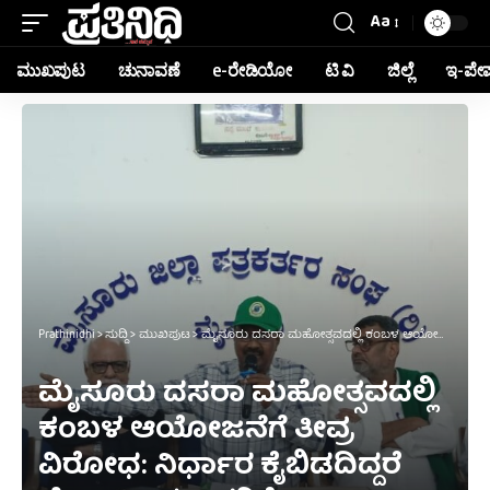
Aa
ಮುಖಪುಟ
ಚುನಾವಣೆ
e-ರೇಡಿಯೋ
ಟಿ ವಿ
ಜಿಲ್ಲೆ
ಇ-ಪೇ
Prathinidhi
>
ಸುದ್ದಿ
>
ಮುಖಪುಟ
>
ಮೈಸೂರು ದಸರಾ ಮಹೋತ್ಸವದಲ್ಲಿ ಕಂಬಳ ಆಯೋಜನೆಗೆ ತೀವ್ರ ವಿರೋಧ: ನಿರ್ಧಾರ ಕೈಬಿಡದಿದ್ದರೆ ಹೋರಾಟದ ಎಚ್ಚರಿಕೆ
ಮೈಸೂರು ದಸರಾ ಮಹೋತ್ಸವದಲ್ಲಿ
ಕಂಬಳ ಆಯೋಜನೆಗೆ ತೀವ್ರ
ವಿರೋಧ: ನಿರ್ಧಾರ ಕೈಬಿಡದಿದ್ದರೆ