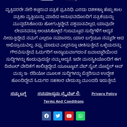
ವೃತ್ತಿಪರರೇ ಸೇರಿ ಕಟ್ಟಿರುವ ಪತ್ರಿಕೆ ಪ್ರತಿನಿಧಿ. ಎರಡು ದಶಕಕ್ಕೂ ಹೆಚ್ಚು ಕಾಲ
ಪತ್ರಿಕಾ ವೃತ್ತಿಯನ್ನು ಮಾಡಿದ ಅನುಭವದೊಂದಿಗೆ ಪತ್ರಿಕೆಯನ್ನು
ಮುನ್ನಡೆಸಿಕೊಂಡು ಹೋಗುತ್ತಿದ್ದೇವೆ. ಪಕ್ಷಪಾತವಿಲ್ಲದ, ಯಾವುದೇ
ಲೇಪನವನ್ನೂ ಅಂಟಿಸಿಕೊಳ್ಳದೆ ಗುಣಮಟ್ಟದ ಸುದ್ದಿಗಳಿಗೆ ಆದ್ಯತೆ
ನೀಡುತ್ತಿದ್ದೇವೆ. ನಮಗೆ ಎಲ್ಲರೂ ಸಮಾನರು, ಯಾರ ಬಗ್ಗೆಯೂ ನಮ್ಮದೇ ಆದ
ಅಭಿಪ್ರಾಯವಿಲ್ಲ. ತಪ್ಪು ಮಾಡುವ ಎಲ್ಲರನ್ನೂ ಟೀಕಿಸುತ್ತೇವೆ. ಒಳ್ಳೆಯದನ್ನು
ಗೌರವಿಸುತ್ತೇವೆ. ಓದುಗರಿಗೆ ಅನ್ಯಾಯವಾಗದಂತೆ ಜವಾಬ್ದಾರಿಯಿಂದ
ಸುದ್ದಿಗಳನ್ನು ಕೊಡುವುದಷ್ಟೇ ನಮ್ಮ ಆದ್ಯತೆ. ಇದೇ ಮನಸ್ಥಿತಿಯೊಂದಿಗೆ ಈಗ
ಡಿಜಿಟಲ್‌ ವೇದಿಕೆಗೆ ಕಾಲಿಟ್ಟಿದ್ದೇವೆ. ಯೂಟ್ಯೂಬ್‌, ವೆಬ್ ಸೈಟ್‌, ಮೊಬೈಲ್‌ ಆಪ್‌
ಮತ್ತು ಇ- ರೆಡಿಯೋ ಮೂಲಕ ಸುದ್ದಿಗಳನ್ನು ಬಿತ್ತರಿಸುವ ಉದ್ದೇಶ
ಹೊಂದಿದ್ದೇವೆ. ಓದುಗರ ಸಹಕಾರ ಬೇಡುತ್ತಾ ಮುಂದಡಿ ಇಡುತ್ತೇವೆ.
ನಮ್ಮ ಬಗ್ಗೆ
ನವಮಾಧ್ಯಮ ಪ್ರೈವೆಟ್‌ ಲಿ.
Privacy Policy
Terms And Conditions