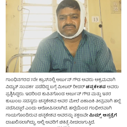
ಗಾಂಧಿನಗರದ 7ನೇ ಕ್ರಾಸ್‌ನಲ್ಲಿ ಅರ್ಜುನ್ ಗೌಡ ಅವರು ಅಕ್ರಮವಾಗಿ
ಚನ್ನಕೇಶವ
ವಿದ್ಯುತ್ ಸಂಪರ್ಕ ಪಡೆದಿದ್ದ ಬಗ್ಗೆ ಮೀಟರ್ ರೀಡರ್
ಅವರು
ಪ್ರಶ್ನಿಸಿದ್ದರು. ಇದರಿಂದ ಕುಪಿತಗೊಂಡ ಅರ್ಜುನ್ ಗೌಡ ಮತ್ತು ಇತರ
ಕುಟುಂಬ ಸದಸ್ಯರು ಚನ್ನಕೇಶವ ಅವರ ಮೇಲೆ ಏಕಾಏಕಿ ತೀವ್ರವಾಗಿ ಹಲ್ಲೆ
ನಡೆಸಿದ್ದಾರೆ ಎಂದು ಆರೋಪಿಸಲಾಗಿದೆ. ಹಲ್ಲೆಯಿಂದ ಗಂಭೀರವಾಗಿ
ಮಿಮ್ಸ್ ಆಸ್ಪತ್ರೆಗೆ
ಗಾಯಗೊಂಡಿರುವ ಚನ್ನಕೇಶವ ಅವರನ್ನು ತಕ್ಷಣವೇ
ದಾಖಲಿಸಲಾಗಿದ್ದು, ಅಲ್ಲಿ ಅವರಿಗೆ ಚಿಕಿತ್ಸೆ ನೀಡಲಾಗುತ್ತಿದೆ.