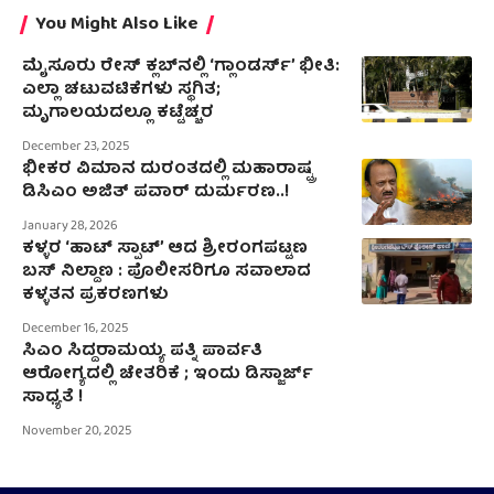
You Might Also Like
ಮೈಸೂರು ರೇಸ್ ಕ್ಲಬ್‌ನಲ್ಲಿ ‘ಗ್ಲಾಂಡರ್ಸ್’ ಭೀತಿ:
ಎಲ್ಲಾ ಚಟುವಟಿಕೆಗಳು ಸ್ಥಗಿತ;
ಮೃಗಾಲಯದಲ್ಲೂ ಕಟ್ಟೆಚ್ಚರ
December 23, 2025
ಭೀಕರ ವಿಮಾನ ದುರಂತದಲ್ಲಿ ಮಹಾರಾಷ್ಟ್ರ
ಡಿಸಿಎಂ ಅಜಿತ್ ಪವಾರ್ ದುರ್ಮರಣ..!
January 28, 2026
ಕಳ್ಳರ ‘ಹಾಟ್ ಸ್ಪಾಟ್’ ಆದ ಶ್ರೀರಂಗಪಟ್ಟಣ
ಬಸ್ ನಿಲ್ದಾಣ : ಪೊಲೀಸರಿಗೂ ಸವಾಲಾದ
ಕಳ್ಳತನ ಪ್ರಕರಣಗಳು
December 16, 2025
ಸಿಎಂ ಸಿದ್ದರಾಮಯ್ಯ ಪತ್ನಿ ಪಾರ್ವತಿ
ಆರೋಗ್ಯದಲ್ಲಿ ಚೇತರಿಕೆ ; ಇಂದು ಡಿಸ್ಜಾರ್ಜ್‌
ಸಾಧ್ಯತೆ !
November 20, 2025