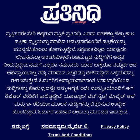
ವೃತ್ತಿಪರರೇ ಸೇರಿ ಕಟ್ಟಿರುವ ಪತ್ರಿಕೆ ಪ್ರತಿನಿಧಿ. ಎರಡು ದಶಕಕ್ಕೂ ಹೆಚ್ಚು ಕಾಲ
ಪತ್ರಿಕಾ ವೃತ್ತಿಯನ್ನು ಮಾಡಿದ ಅನುಭವದೊಂದಿಗೆ ಪತ್ರಿಕೆಯನ್ನು
ಮುನ್ನಡೆಸಿಕೊಂಡು ಹೋಗುತ್ತಿದ್ದೇವೆ. ಪಕ್ಷಪಾತವಿಲ್ಲದ, ಯಾವುದೇ
ಲೇಪನವನ್ನೂ ಅಂಟಿಸಿಕೊಳ್ಳದೆ ಗುಣಮಟ್ಟದ ಸುದ್ದಿಗಳಿಗೆ ಆದ್ಯತೆ
ನೀಡುತ್ತಿದ್ದೇವೆ. ನಮಗೆ ಎಲ್ಲರೂ ಸಮಾನರು, ಯಾರ ಬಗ್ಗೆಯೂ ನಮ್ಮದೇ ಆದ
ಅಭಿಪ್ರಾಯವಿಲ್ಲ. ತಪ್ಪು ಮಾಡುವ ಎಲ್ಲರನ್ನೂ ಟೀಕಿಸುತ್ತೇವೆ. ಒಳ್ಳೆಯದನ್ನು
ಗೌರವಿಸುತ್ತೇವೆ. ಓದುಗರಿಗೆ ಅನ್ಯಾಯವಾಗದಂತೆ ಜವಾಬ್ದಾರಿಯಿಂದ
ಸುದ್ದಿಗಳನ್ನು ಕೊಡುವುದಷ್ಟೇ ನಮ್ಮ ಆದ್ಯತೆ. ಇದೇ ಮನಸ್ಥಿತಿಯೊಂದಿಗೆ ಈಗ
ಡಿಜಿಟಲ್‌ ವೇದಿಕೆಗೆ ಕಾಲಿಟ್ಟಿದ್ದೇವೆ. ಯೂಟ್ಯೂಬ್‌, ವೆಬ್ ಸೈಟ್‌, ಮೊಬೈಲ್‌ ಆಪ್‌
ಮತ್ತು ಇ- ರೆಡಿಯೋ ಮೂಲಕ ಸುದ್ದಿಗಳನ್ನು ಬಿತ್ತರಿಸುವ ಉದ್ದೇಶ
ಹೊಂದಿದ್ದೇವೆ. ಓದುಗರ ಸಹಕಾರ ಬೇಡುತ್ತಾ ಮುಂದಡಿ ಇಡುತ್ತೇವೆ.
ನಮ್ಮ ಬಗ್ಗೆ
ನವಮಾಧ್ಯಮ ಪ್ರೈವೆಟ್‌ ಲಿ.
Privacy Policy
Terms And Conditions