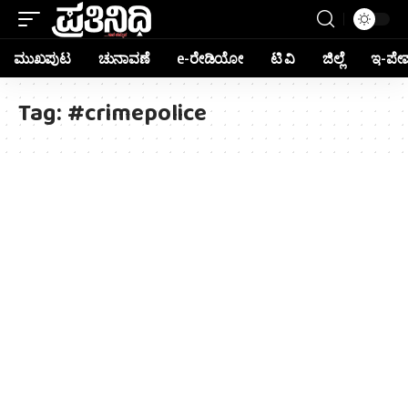
ಮುಖಪುಟ
ಚುನಾವಣೆ
e-ರೇಡಿಯೋ
ಟಿ ವಿ
ಜಿಲ್ಲೆ
ಇ-ಪೇ
Tag:
#crimepolice