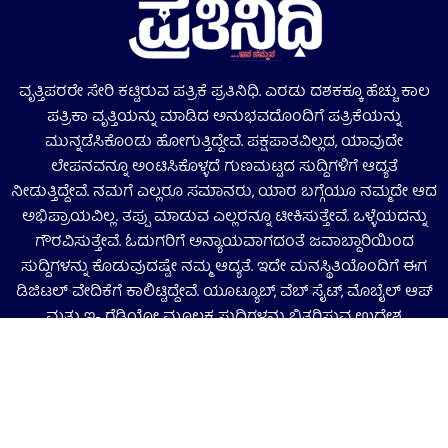
ವೃತ್ತಿಪರರೇ ಸೇರಿ ಕಟ್ಟಿರುವ ಪತ್ರಿಕೆ ಪ್ರತಿನಿಧಿ. ಎರಡು ದಶಕಕ್ಕೂ ಹೆಚ್ಚು ಕಾಲ
ಪತ್ರಿಕಾ ವೃತ್ತಿಯನ್ನು ಮಾಡಿದ ಅನುಭವದೊಂದಿಗೆ ಪತ್ರಿಕೆಯನ್ನು
ಮುನ್ನಡೆಸಿಕೊಂಡು ಹೋಗುತ್ತಿದ್ದೇವೆ. ಪಕ್ಷಪಾತವಿಲ್ಲದ, ಯಾವುದೇ
ಲೇಪನವನ್ನೂ ಅಂಟಿಸಿಕೊಳ್ಳದೆ ಗುಣಮಟ್ಟದ ಸುದ್ದಿಗಳಿಗೆ ಆದ್ಯತೆ
ನೀಡುತ್ತಿದ್ದೇವೆ. ನಮಗೆ ಎಲ್ಲರೂ ಸಮಾನರು, ಯಾರ ಬಗ್ಗೆಯೂ ನಮ್ಮದೇ ಆದ
ಅಭಿಪ್ರಾಯವಿಲ್ಲ. ತಪ್ಪು ಮಾಡುವ ಎಲ್ಲರನ್ನೂ ಟೀಕಿಸುತ್ತೇವೆ. ಒಳ್ಳೆಯದನ್ನು
ಗೌರವಿಸುತ್ತೇವೆ. ಓದುಗರಿಗೆ ಅನ್ಯಾಯವಾಗದಂತೆ ಜವಾಬ್ದಾರಿಯಿಂದ
ಸುದ್ದಿಗಳನ್ನು ಕೊಡುವುದಷ್ಟೇ ನಮ್ಮ ಆದ್ಯತೆ. ಇದೇ ಮನಸ್ಥಿತಿಯೊಂದಿಗೆ ಈಗ
ಡಿಜಿಟಲ್‌ ವೇದಿಕೆಗೆ ಕಾಲಿಟ್ಟಿದ್ದೇವೆ. ಯೂಟ್ಯೂಬ್‌, ವೆಬ್ ಸೈಟ್‌, ಮೊಬೈಲ್‌ ಆಪ್‌
ಮತ್ತು ಇ- ರೆಡಿಯೋ ಮೂಲಕ ಸುದ್ದಿಗಳನ್ನು ಬಿತ್ತರಿಸುವ ಉದ್ದೇಶ
ಹೊಂದಿದ್ದೇವೆ. ಓದುಗರ ಸಹಕಾರ ಬೇಡುತ್ತಾ ಮುಂದಡಿ ಇಡುತ್ತೇವೆ.
ನಮ್ಮ ಬಗ್ಗೆ
ನವಮಾಧ್ಯಮ ಪ್ರೈವೆಟ್‌ ಲಿ.
Privacy Policy
Terms And Conditions