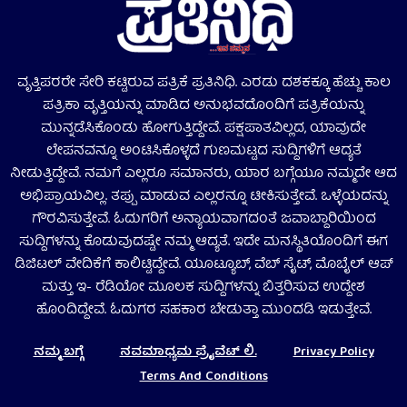
ವೃತ್ತಿಪರರೇ ಸೇರಿ ಕಟ್ಟಿರುವ ಪತ್ರಿಕೆ ಪ್ರತಿನಿಧಿ. ಎರಡು ದಶಕಕ್ಕೂ ಹೆಚ್ಚು ಕಾಲ
ಪತ್ರಿಕಾ ವೃತ್ತಿಯನ್ನು ಮಾಡಿದ ಅನುಭವದೊಂದಿಗೆ ಪತ್ರಿಕೆಯನ್ನು
ಮುನ್ನಡೆಸಿಕೊಂಡು ಹೋಗುತ್ತಿದ್ದೇವೆ. ಪಕ್ಷಪಾತವಿಲ್ಲದ, ಯಾವುದೇ
ಲೇಪನವನ್ನೂ ಅಂಟಿಸಿಕೊಳ್ಳದೆ ಗುಣಮಟ್ಟದ ಸುದ್ದಿಗಳಿಗೆ ಆದ್ಯತೆ
ನೀಡುತ್ತಿದ್ದೇವೆ. ನಮಗೆ ಎಲ್ಲರೂ ಸಮಾನರು, ಯಾರ ಬಗ್ಗೆಯೂ ನಮ್ಮದೇ ಆದ
ಅಭಿಪ್ರಾಯವಿಲ್ಲ. ತಪ್ಪು ಮಾಡುವ ಎಲ್ಲರನ್ನೂ ಟೀಕಿಸುತ್ತೇವೆ. ಒಳ್ಳೆಯದನ್ನು
ಗೌರವಿಸುತ್ತೇವೆ. ಓದುಗರಿಗೆ ಅನ್ಯಾಯವಾಗದಂತೆ ಜವಾಬ್ದಾರಿಯಿಂದ
ಸುದ್ದಿಗಳನ್ನು ಕೊಡುವುದಷ್ಟೇ ನಮ್ಮ ಆದ್ಯತೆ. ಇದೇ ಮನಸ್ಥಿತಿಯೊಂದಿಗೆ ಈಗ
ಡಿಜಿಟಲ್‌ ವೇದಿಕೆಗೆ ಕಾಲಿಟ್ಟಿದ್ದೇವೆ. ಯೂಟ್ಯೂಬ್‌, ವೆಬ್ ಸೈಟ್‌, ಮೊಬೈಲ್‌ ಆಪ್‌
ಮತ್ತು ಇ- ರೆಡಿಯೋ ಮೂಲಕ ಸುದ್ದಿಗಳನ್ನು ಬಿತ್ತರಿಸುವ ಉದ್ದೇಶ
ಹೊಂದಿದ್ದೇವೆ. ಓದುಗರ ಸಹಕಾರ ಬೇಡುತ್ತಾ ಮುಂದಡಿ ಇಡುತ್ತೇವೆ.
ನಮ್ಮ ಬಗ್ಗೆ
ನವಮಾಧ್ಯಮ ಪ್ರೈವೆಟ್‌ ಲಿ.
Privacy Policy
Terms And Conditions