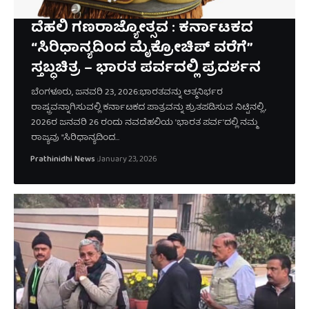
ದೆಹಲಿ ಗಣರಾಜ್ಯೋತ್ಸವ : ಕರ್ನಾಟಕದ
“ಸಿರಿಧಾನ್ಯದಿಂದ ಮೈಕ್ರೋಚಿಪ್ ವರೆಗೆ”
ಸ್ತಬ್ಧಚಿತ್ರ – ಭಾರತ ಪರ್ವದಲ್ಲಿ ಪ್ರದರ್ಶನ
ಬೆಂಗಳೂರು, ಜನವರಿ 23, 2026:ಭಾರತವನ್ನು ಆತ್ಮನಿರ್ಭರ
ರಾಷ್ಟ್ರವನ್ನಾಗಿಸುವಲ್ಲಿ ಕರ್ನಾಟಕದ ಪಾತ್ರವನ್ನು ಶ್ರುತಪಡಿಸುವ ನಿಟ್ಟಿನಲ್ಲಿ,
2026ರ ಜನವರಿ 26 ರಂದು ನವದೆಹಲಿಯ 'ಭಾರತ ಪರ್ವ'ದಲ್ಲಿ ನಮ್ಮ
ರಾಜ್ಯವು "ಸಿರಿಧಾನ್ಯದಿಂದ…
Prathinidhi News
January 23, 2026