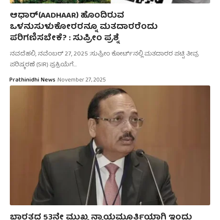
ಆಧಾರ್(AADHAAR) ಹೊಂದಿರುವ
ಒಳನುಸುಳುಕೋರರನ್ನೂ ಮತದಾರರೆಂದು
ಪರಿಗಣಿಸಬೇಕೆ? : ಸುಪ್ರೀಂ ಪ್ರಶ್ನೆ
ನವದೆಹಲಿ, ನವೆಂಬರ್‌ 27, 2025 :ಸುಪ್ರೀಂ ಕೋರ್ಟ್‌ನಲ್ಲಿ ಮತದಾರರ ಪಟ್ಟಿ ತೀವ್ರ
ಪರಿಷ್ಕರಣೆ (SIR) ಪ್ರಕ್ರಿಯೆಗೆ…
Prathinidhi News
November 27, 2025
ಭಾರತದ 53ನೇ ಮುಖ್ಯ ನ್ಯಾಯಮೂರ್ತಿಯಾಗಿ ಇಂದು