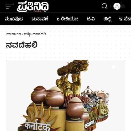
ಮುಖಪುಟ
ಚುನಾವಣೆ
e-ರೇಡಿಯೋ
ಟಿ ವಿ
ಜಿಲ್ಲೆ
ಇ-ಪೇ
Prathinidhi
>
ಸುದ್ದಿ
>
ನವದೆಹಲಿ
ನವದೆಹಲಿ