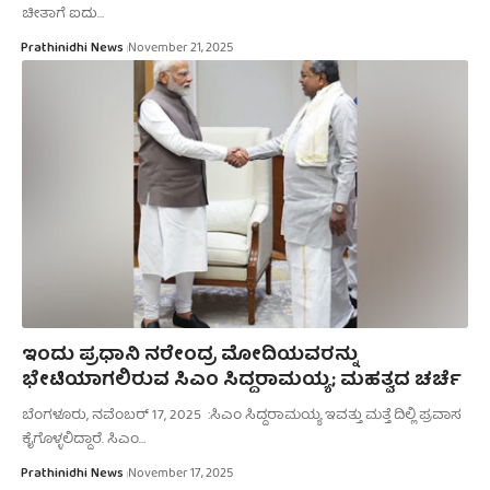
ಚೀತಾಗೆ ಐದು…
Prathinidhi News
November 21, 2025
ಇಂದು ಪ್ರಧಾನಿ ನರೇಂದ್ರ ಮೋದಿಯವರನ್ನು
ಭೇಟಿಯಾಗಲಿರುವ ಸಿಎಂ ಸಿದ್ದರಾಮಯ್ಯ; ಮಹತ್ವದ ಚರ್ಚೆ
ಬೆಂಗಳೂರು, ನವೆಂಬರ್‌ 17, 2025 :ಸಿಎಂ ಸಿದ್ದರಾಮಯ್ಯ ಇವತ್ತು ಮತ್ತೆ ದಿಲ್ಲಿ ಪ್ರವಾಸ
ಕೈಗೊಳ್ಳಲಿದ್ದಾರೆ. ಸಿಎಂ…
Prathinidhi News
November 17, 2025