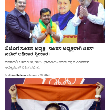
ಬಿಜೆಪಿಗೆ ನೂತನ ಅಧ್ಯಕ್ಷ ; ನೂತನ ಅಧ್ಯಕ್ಷರಾಗಿ ನಿತಿನ್
ನಬಿನ್ ಅಧಿಕಾರ ಸ್ವೀಕಾರ !
ನವದೆಹಲಿ, ಜನವರಿ 20, 2026 : ಭಾರತೀಯ ಜನತಾ ಪಕ್ಷ ಮಂಗಳವಾರ
ಅಧಿಕೃತವಾಗಿ ನಿತಿನ್ ನಬಿನ್…
Prathinidhi News
January 20, 2026