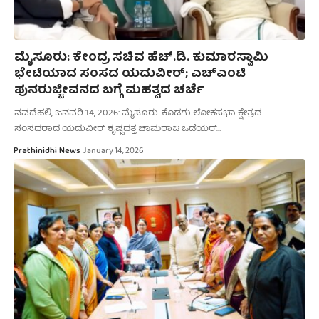
ಮೈಸೂರು: ಕೇಂದ್ರ ಸಚಿವ ಹೆಚ್.ಡಿ. ಕುಮಾರಸ್ವಾಮಿ
ಭೇಟಿಯಾದ ಸಂಸದ ಯದುವೀರ್; ಎಚ್‌ಎಂಟಿ
ಪುನರುಜ್ಜೀವನದ ಬಗ್ಗೆ ಮಹತ್ವದ ಚರ್ಚೆ
ನವದೆಹಲಿ, ಜನವರಿ 14, 2026: ಮೈಸೂರು-ಕೊಡಗು ಲೋಕಸಭಾ ಕ್ಷೇತ್ರದ
ಸಂಸದರಾದ ಯದುವೀರ್ ಕೃಷ್ಣದತ್ತ ಚಾಮರಾಜ ಒಡೆಯರ್…
Prathinidhi News
January 14, 2026